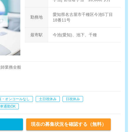
愛知県名古屋市千種区今池5丁目
勤務地
18番11号
最寄駅
今池(愛知)、池下、千種
技師業務全般
など）
管理
直・オンコールなし
土日祝休み
日祝休み
車通勤OK
現在の募集状況を確認する（無料）