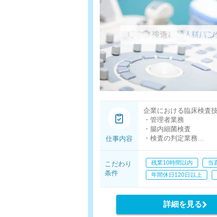
企業における臨床検査
・管理者業務
・腸内細菌検査
・検査の判定業務
仕事内容
・検査準備（培地作成
・検査器具や機材等の
残業10時間以内
当
こだわり
条件
年間休日120日以上
詳細を見る