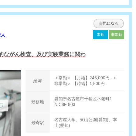
気になる
求人
常勤
非常勤
的ながん検査、及び実験業務に関わ
＜常勤＞ 【月給】246,000円- ＜
給与
非常勤＞ 【時給】1,500円-
愛知県名古屋市千種区不老町1
勤務地
NIC8F 803
名古屋大学、東山公園(愛知)、本
最寄駅
山(愛知)