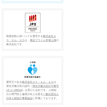
検査技師人材バンクを運営する
株式会社エ
ス・エム・エス
は、
東証プライム市場上場
の
株式会社です。
運営元である
株式会社エス・エム・エス
は、
厚生労働大臣の認可（
厚生労働大臣許可番号
13-ユ-190019
）を受けた会社です。人材紹
介の専門性と倫理の向上を図る
一般社団法人
日本人材紹介事業協会
に所属しております。