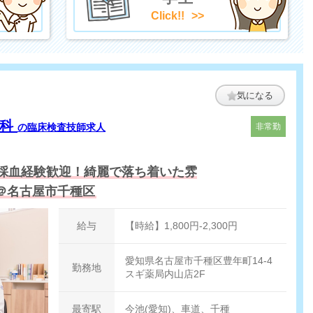
Click!!
気になる
内科
の臨床検査技師求人
非常勤
採血経験歓迎！綺麗で落ち着いた雰
＠名古屋市千種区
給与
【時給】1,800円-2,300円
愛知県名古屋市千種区豊年町14-4
勤務地
スギ薬局内山店2F
最寄駅
今池(愛知)、車道、千種