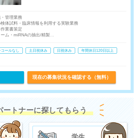
施・管理業務
の検体試料・臨床情報を利用する実験業務
準作業書策定
ム・miRNAの抽出/精製
iRNAの解析
の定量分析
ンコールなし
土日祝休み
日祝休み
年間休日120日以上
現在の募集状況を確認する（無料）
パートナーに探してもらう
学生