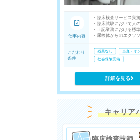
・臨床検査サービス実
・臨床試験において人
・上記業務における標
・尿検体からのエクソソー
仕事内容
・qPCR/NGSを用いたm
・miRNA/タンパク質
残業なし
当直・オ
こだわり
条件
社会保険完備
詳細を見る
キャリア
臨床検査技師