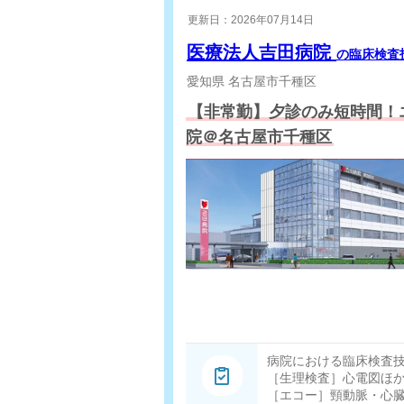
更新日：2026年07月14日
医療法人吉田病院
の臨床検査
愛知県
名古屋市千種区
【非常勤】夕診のみ短時間！
院＠名古屋市千種区
病院における臨床検査
［生理検査］心電図ほ
［エコー］頸動脈・心