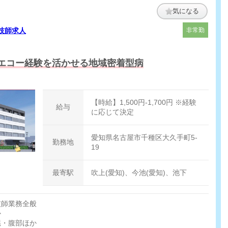
気になる
技師求人
非常勤
エコー経験を活かせる地域密着型病
【時給】1,500円-1,700円 ※経験
給与
に応じて決定
愛知県名古屋市千種区大久手町5-
勤務地
19
最寄駅
吹上(愛知)、今池(愛知)、池下
技師業務全般
か
臓・腹部ほか