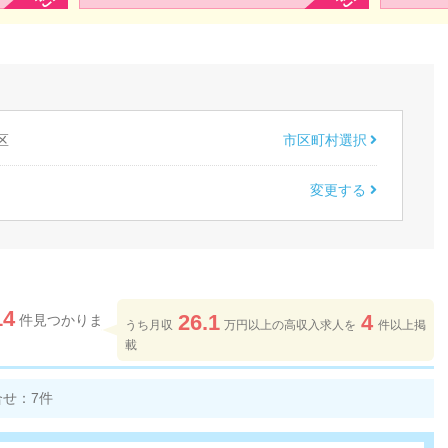
区
市区町村選択
変更する
14
26.1
4
件見つかりま
うち月収
万円以上の高収入求人を
件以上掲
載
合せ：
7
件