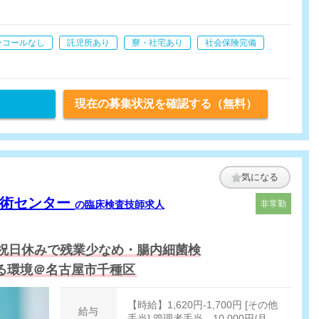
め、ございません。
ンコールなし
託児所あり
寮・社宅あり
社会保険完備
現在の募集状況を確認する（無料）
気になる
技術センター
の臨床検査技師求人
非常勤
祝日休みで残業少なめ・腸内細菌検
る環境＠名古屋市千種区
【時給】1,620円-1,700円 [その他
給与
手当] 管理者手当 10,000円/月