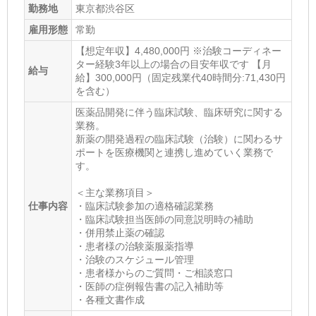
勤務地
東京都渋谷区
雇用形態
常勤
【想定年収】4,480,000円 ※治験コーディネー
ター経験3年以上の場合の目安年収です 【月
給与
給】300,000円（固定残業代40時間分:71,430円
を含む）
医薬品開発に伴う臨床試験、臨床研究に関する
業務。
新薬の開発過程の臨床試験（治験）に関わるサ
ポートを医療機関と連携し進めていく業務で
す。
＜主な業務項目＞
仕事内容
・臨床試験参加の適格確認業務
・臨床試験担当医師の同意説明時の補助
・併用禁止薬の確認
・患者様の治験薬服薬指導
・治験のスケジュール管理
・患者様からのご質問・ご相談窓口
・医師の症例報告書の記入補助等
・各種文書作成