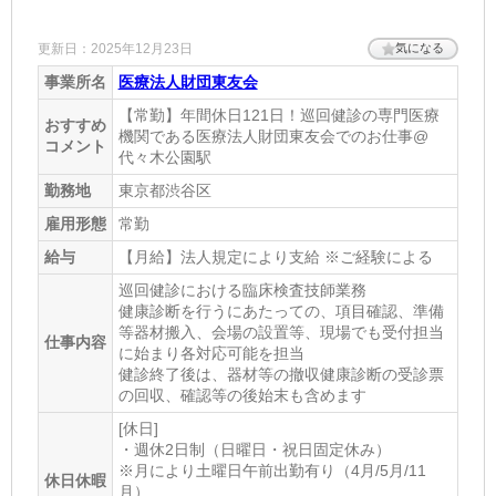
更新日：2025年12月23日
気になる
事業所名
医療法人財団東友会
【常勤】年間休日121日！巡回健診の専門医療
おすすめ
機関である医療法人財団東友会でのお仕事@
コメント
代々木公園駅
勤務地
東京都渋谷区
雇用形態
常勤
給与
【月給】法人規定により支給 ※ご経験による
巡回健診における臨床検査技師業務
健康診断を行うにあたっての、項目確認、準備
等器材搬入、会場の設置等、現場でも受付担当
仕事内容
に始まり各対応可能を担当
健診終了後は、器材等の撤収健康診断の受診票
の回収、確認等の後始末も含めます
[休日]
・週休2日制（日曜日・祝日固定休み）
※月により土曜日午前出勤有り（4月/5月/11
休日休暇
月）