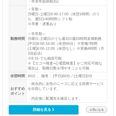
・年末年始休暇3日
＜常勤＞
月曜日-土曜日8:00-17:00（休憩1時間）のう
ち、週5日/40時間/シフト制
※早番・遅番あり
＜非常勤＞
勤務時間
月曜日-土曜日のうち週3日/週20時間未満勤務
[平日]8:00-16:00（休憩60分）※実働7時間
[土曜]8:00-12:00（休憩なし）※実働4時間（月
2回必須）
※8:15-でも相談可能
※【エコー検査+心電図検査】がご対応可能な
場合は、勤務日数を増やすことも可能
休憩時間
60分 、 備考： [平日]60分／[土曜日]0分
・統合的に女性のニーズに応える医療サービス
おすすめ
を目指しています。
ポイント
・内定後に配属先を確定します。
詳細を見る
気になる