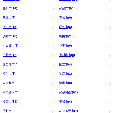
立川市(14)
武蔵野市(11)
三鷹市(7)
青梅市(6)
府中市(15)
昭島市(6)
調布市(10)
町田市(24)
小金井市(8)
小平市(6)
日野市(12)
東村山市(8)
国分寺市(4)
国立市(4)
福生市(1)
狛江市(1)
東大和市(2)
清瀬市(8)
東久留米市(5)
武蔵村山市(1)
多摩市(13)
稲城市(4)
羽村市(2)
あきる野市(4)