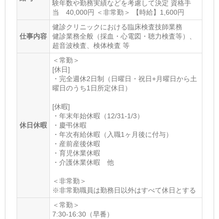
験年数や勤務実績などを考慮して決定 資格手
当 40,000円 ＜非常勤＞ 【時給】1,600円
健診クリニックにおける臨床検査技師業務
仕事内容
健診業務全般（採血・心電図・聴力検査等）、
超音波検査、検体検査 等
＜常勤＞
[休日]
・完全週休2日制（日曜日・祝日+月曜日から土
曜日のうち1日所定休日）
[休暇]
・年末年始休暇（12/31-1/3）
休日休暇
・慶弔休暇
・年次有給休暇（入職1ヶ月後に付与）
・産前産後休暇
・育児休業休暇
・介護休業休暇 他
＜非常勤＞
※非常勤職員は勤務日以外はすべて休日とする
＜常勤＞
7:30-16:30（早番）