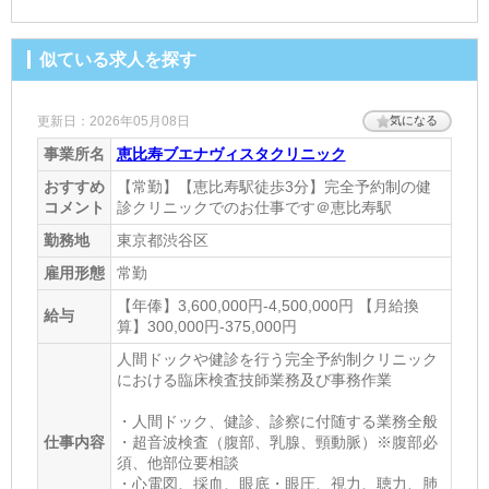
似ている求人を探す
更新日：2026年05月08日
気になる
事業所名
恵比寿ブエナヴィスタクリニック
おすすめ
【常勤】【恵比寿駅徒歩3分】完全予約制の健
コメント
診クリニックでのお仕事です＠恵比寿駅
勤務地
東京都渋谷区
雇用形態
常勤
【年俸】3,600,000円-4,500,000円 【月給換
給与
算】300,000円-375,000円
人間ドックや健診を行う完全予約制クリニック
における臨床検査技師業務及び事務作業
・人間ドック、健診、診察に付随する業務全般
仕事内容
・超音波検査（腹部、乳腺、頸動脈）※腹部必
須、他部位要相談
・心電図、採血、眼底・眼圧、視力、聴力、肺