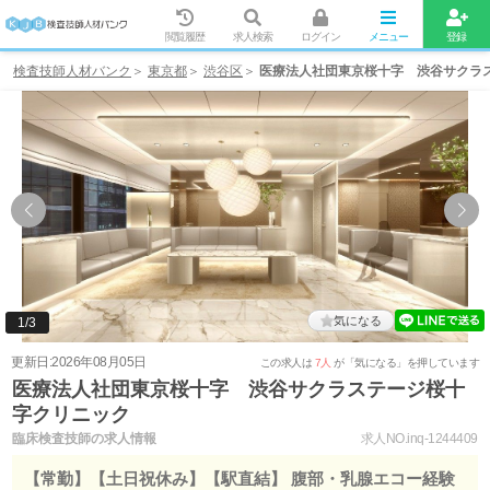
閲覧履歴
求人検索
ログイン
メニュー
登録
検査技師人材バンク
東京都
渋谷区
医療法人社団東京桜十字 渋谷サクラ
気になる
1
/
3
更新日:2026年08月05日
この求人は
7人
が「気になる」を押しています
医療法人社団東京桜十字 渋谷サクラステージ桜十
字クリニック
臨床検査技師の求人情報
求人NO.inq-1244409
【常勤】【土日祝休み】【駅直結】 腹部・乳腺エコー経験