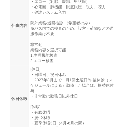
・エコー（乳腺、腹部、甲状腺）
・心電図、肺機能、眼底眼圧、視力、聴力
・健診システム入力
院外業務/巡回検診 （希望者のみ）
仕事内容
※バス内での検査のため、設営・荷物などの運
搬作業は不要
非常勤
業務内容を選択可能
1.生理機能検査
2.エコー検査
[休日]
・日曜日、祝日休み
・2027年8月まで 月1回土曜日/午後休診（ス
ケジュールによる）勤務した場合は、振替休付
与
・非常勤は勤務日以外休日
休日休暇
[休暇]
・有給休暇
・慶弔休暇
・夏季休暇3日（4月-8月の間）