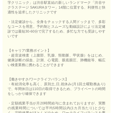
字クリニック」は渋谷駅直結の新しいランドマーク「渋谷サ
クラステージ SAKURAタワー」14階に位置する、利便性と快
適性を追求したクリニックです
・法定健診から、全身をチェックする人間ドックまで、多彩
なコースを用意。予約制とスムーズな動線設計により法定健
診では最短30-60分で完了するため、多忙な方でも受診しやす
いです
【キャリア/業務ポイント】
・超音波検査（上腹部、乳腺、頸動脈、甲状腺）をはじめ、
健康診断の採血、計測、心電図、眼底眼圧、肺機能等、幅広
い検査業務に携わることができます
【働きやすさ/ワークライフバランス】
・有給消化率も高く、原則土,日,祝休み(月1回土曜勤務あり)
で、年間休日は110日の取得できるため、プライベートの時間
をしっかり確保できます
・定額残業手当が月20時間給与に含まれておりますが、実際
の残業時間については平均5時間以内(1カ月当たり)と少な
く、定時終業がほとんどのため、ワークライフバランスを重