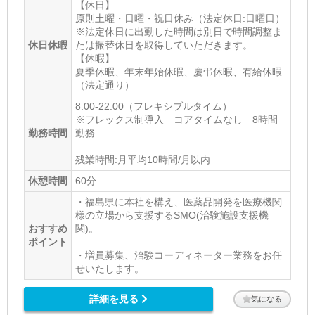
【休日】
原則土曜・日曜・祝日休み（法定休日:日曜日）
※法定休日に出勤した時間は別日で時間調整ま
休日休暇
たは振替休日を取得していただきます。
【休暇】
夏季休暇、年末年始休暇、慶弔休暇、有給休暇
（法定通り）
8:00-22:00（フレキシブルタイム）
※フレックス制導入 コアタイムなし 8時間
勤務時間
勤務
残業時間:月平均10時間/月以内
休憩時間
60分
・福島県に本社を構え、医薬品開発を医療機関
様の立場から支援するSMO(治験施設支援機
おすすめ
関)。
ポイント
・増員募集、治験コーディネーター業務をお任
せいたします。
詳細を見る
気になる