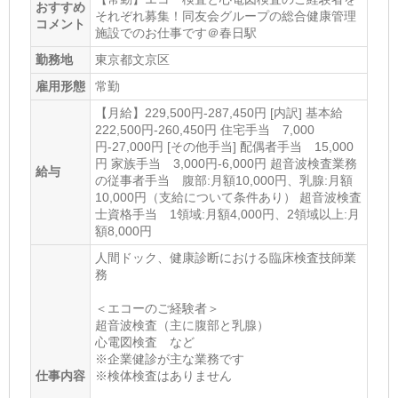
おすすめ
それぞれ募集！同友会グループの総合健康管理
コメント
施設でのお仕事です＠春日駅
勤務地
東京都文京区
雇用形態
常勤
【月給】229,500円-287,450円 [内訳] 基本給
222,500円-260,450円 住宅手当 7,000
円-27,000円 [その他手当] 配偶者手当 15,000
円 家族手当 3,000円-6,000円 超音波検査業務
給与
の従事者手当 腹部:月額10,000円、乳腺:月額
10,000円（支給について条件あり） 超音波検査
士資格手当 1領域:月額4,000円、2領域以上:月
額8,000円
人間ドック、健康診断における臨床検査技師業
務
＜エコーのご経験者＞
超音波検査（主に腹部と乳腺）
心電図検査 など
※企業健診が主な業務です
仕事内容
※検体検査はありません