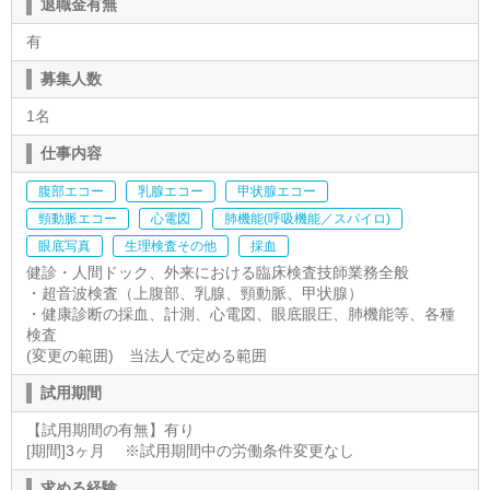
退職金有無
有
募集人数
1名
仕事内容
腹部エコー
乳腺エコー
甲状腺エコー
頸動脈エコー
心電図
肺機能(呼吸機能／スパイロ)
眼底写真
生理検査その他
採血
健診・人間ドック、外来における臨床検査技師業務全般
・超音波検査（上腹部、乳腺、頸動脈、甲状腺）
・健康診断の採血、計測、心電図、眼底眼圧、肺機能等、各種
検査
(変更の範囲) 当法人で定める範囲
試用期間
【試用期間の有無】有り
[期間]3ヶ月 ※試用期間中の労働条件変更なし
求める経験