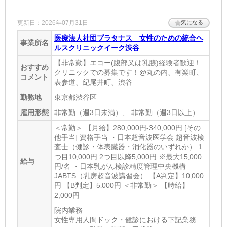
更新日：2026年07月31日
気になる
医療法人社団プラタナス 女性のための統合ヘ
事業所名
ルスクリニックイーク渋谷
【非常勤】エコー(腹部又は乳腺)経験者歓迎！
おすすめ
クリニックでの募集です！@丸の内、有楽町、
コメント
表参道、紀尾井町、渋谷
勤務地
東京都渋谷区
雇用形態
非常勤（週3日未満）、 非常勤（週3日以上）
＜常勤＞ 【月給】280,000円-340,000円 [その
他手当] 資格手当 ・日本超音波医学会 超音波検
査士（健診・体表臓器・消化器のいずれか） 1
つ目10‚000円 2つ目以降5‚000円 ※最大15‚000
給与
円/名 ・日本乳がん検診精度管理中央機構
JABTS（乳房超音波講習会） 【A判定】10‚000
円 【B判定】5‚000円 ＜非常勤＞ 【時給】
2,000円
院内業務
女性専用人間ドック・健診における下記業務