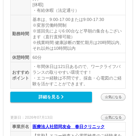
[休暇]
・有給休暇（法定通り）
基本は、9:00-17:00または9:00-17:30
※変形労働時間制
※巡回先により6:00台など早朝の集合もござい
勤務時間
ます（直行直帰可能）
※残業時間:健康診断の繁忙期月は20時間以内、
それ以外は10時間以内
休憩時間
60分
・年間休日は121日あるので、ワークライフバ
おすすめ
ランスの取りやすい環境です！
ポイント
・エコー経験は不問です。採血・心電図のご経
験を活かすことができます。
詳細を見る
気になる
更新日：2026年07月13日
気になる
事業所名
医療法人社団同友会 春日クリニック
【常勤】エコー検査と心電図検査のご経験者を