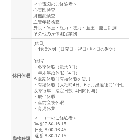
＜心電図のご経験者＞
心電図検査
肺機能検査
血管年齢検査
身長・体重・視力・聴力・血圧・腹囲計測
その他の身体測定業務
[休日]
・4週8休制（日曜日・祝日+月4日の週休）
[休暇]
・冬季休暇（最大3日）
・年末年始休暇（4日）
休日休暇
※夏期休暇は有給休暇を使用
・有給休暇（入社時4日、6ヶ月経過後に10日。
以降毎年、法定日数+4日間付与）
・慶弔休暇
・産前産後休暇
・育児休業
＜エコーのご経験者＞
[早番]7:30-16:15
[日勤]8:00-16:45
[遅番]8:30-17:15
勤務時間