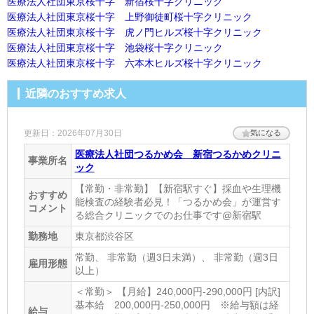
医療法人社団東京桜十字 新宿桜十字クリニック
医療法人社団東京桜十字 上野御徒町桜十字クリニック
休診日
医療法人社団東京桜十字 虎ノ門ヒルズ桜十字クリニック
土、日、祝
医療法人社団東京桜十字 池袋桜十字クリニック
医療法人社団東京桜十字 六本木ヒルズ桜十字クリニック
住所
東京都渋谷区桜丘町3-2 渋谷サクラステージSAKURAタワー14F
近隣のおすすめ求人
[地図]
最寄り駅1
更新日：2026年07月30日
気になる
渋谷
医療法人社団つるかめ会 新宿つるかめクリニ
事業所名
ック
最寄り駅2
【常勤・非常勤】【新宿駅すぐ】採血や生理機
おすすめ
神泉
能検査の経験者必見！「つるかめ会」が運営す
コメント
る総合クリニックでのお仕事です@新宿駅
最寄り駅3
勤務地
東京都渋谷区
代官山
常勤、 非常勤（週3日未満）、 非常勤（週3日
雇用形態
ホームページ
以上）
＜常勤＞ 【月給】240,000円-290,000円 [内訳]
https://www.sakurajyuji-healthcare.jp/clinic/shibuya-
基本給 200,000円-250,000円 ※給与額は経
sakurastage/
給与