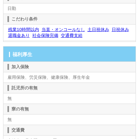
日勤
こだわり条件
残業10時間以内
当直・オンコールなし
土日祝休み
日祝休み
退職金あり
社会保険完備
交通費支給
福利厚生
加入保険
雇用保険、労災保険、健康保険、厚生年金
託児所の有無
無
寮の有無
無
交通費