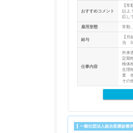
【常
おすすめコメント
以上
応し
雇用形態
常勤
【月給
給与
当 3
外来
定期
検体
仕事内容
生理
査 
その
一般社団法人統合医療診療