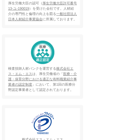
厚生労働大臣の認可（
厚生労働大臣許可番号
13-ユ-190019
）を受けた会社です。人材紹
介の専門性と倫理の向上を図る
一般社団法人
日本人材紹介事業協会
に所属しております。
検査技師人材バンクを運営する
株式会社エ
ス・エム・エス
は、厚生労働省の「
医療・介
護・保育分野における適正な有料職業紹介事
業者の認定制度
」において、第1回の医療分
野認定事業者として認定されております。
株式会社エス・エム・エス