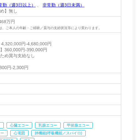
常勤（週3日以上）
、
非常勤（週3日未満）
定め】無し
468万円
は、ご本人の年齢・ご経験／賞与の支給状況等により変わります。
320,000円-4,680,000円
60,000円-390,000円
のため賞与支給なし
＞
00円-2,300円
ー
心臓エコー
乳腺エコー
甲状腺エコー
コー
心電図
肺機能(呼吸機能／スパイロ)