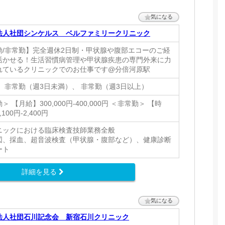
気になる
法人社団シンケルス ベルファミリークリニック
勤/非常勤】完全週休2日制・甲状腺や腹部エコーのご経
活かせる！生活習慣病管理や甲状腺疾患の専門外来に力
れているクリニックでのお仕事です@分倍河原駅
、 非常勤（週3日未満）、 非常勤（週3日以上）
＞ 【月給】300,000円-400,000円 ＜非常勤＞ 【時
100円-2,400円
ニックにおける臨床検査技師業務全般
図、採血、超音波検査（甲状腺・腹部など）、健康診断
ート
詳細を見る
気になる
法人社団石川記念会 新宿石川クリニック