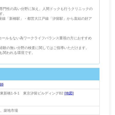
専門性の高い分野に加え、人間ドックも行うクリニックの
す。
ロ銀座線「新橋駅」・都営大江戸線「汐留駅」から直結の好ア
ンコールもない為ワークライフバランス重視の方におすすめ
経験の無い分野の検査に関してはご指導いただけます。
も関われる環境です。
技師
東新橋1-9-1 東京汐留ビルディングB2
[地図]
橋、築地市場