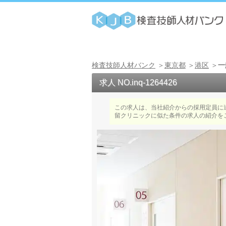
検査技師人材バンク
東京都
港区
一
求人 NO.inq-1264426
この求人は、当社紹介からの採用定員に
留クリニックに似た条件の求人の紹介を