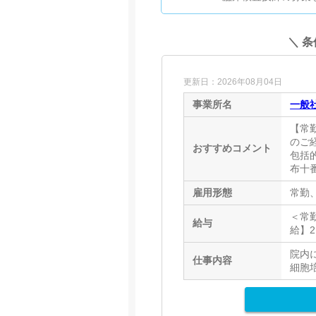
＼ 
更新日：2026年08月04日
事業所名
一般
【常
のご
おすすめコメント
包括
布十
雇用形態
常勤
＜常勤
給与
給】2,
院内
仕事内容
細胞