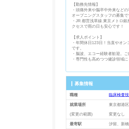
【勤務先情報】
・頭痛外来や脳卒中外来などの
オープニングスタッフの募集で
・JR.都営浅草線.東京メト
クセスで雨の日も安心です！
【求人ポイント】
・年間休日123日！当直やオ
です。
・脳波、エコー経験者歓迎。ご
・専門性も高めつつ健診領域に
募集情報
職種
臨床検査
就業場所
東京都港区
(変更の範囲)
変更なし
最寄駅
汐留、新