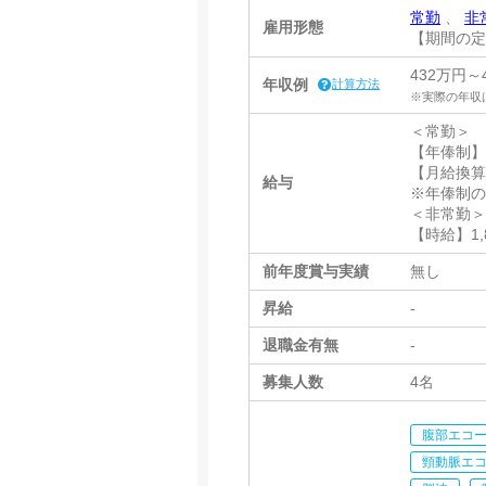
常勤
、
非
雇用形態
【期間の
432万円～
年収例
計算方法
※実際の年収
＜常勤＞
【年俸制】 4,
【月給換算】3
給与
※年俸制
＜非常勤
【時給】1,8
前年度賞与実績
無し
昇給
-
退職金有無
-
募集人数
4名
腹部エコ
頸動脈エ