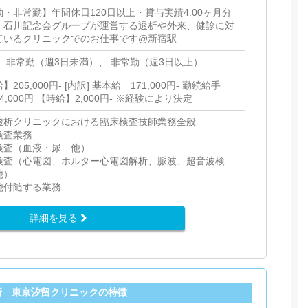
勤・非常勤】年間休日120日以上・賞与実績4.00ヶ月分
！石川記念会グループが運営する透析や外来、健診に対
ているクリニックでのお仕事です@新宿駅
、 非常勤（週3日未満）、 非常勤（週3日以上）
】205,000円- [内訳] 基本給 171,000円- 勤続給手
4,000円 【時給】2,000円- ※経験により決定
透析クリニックにおける臨床検査技師業務全般
検査業務
検査（血液・尿 他）
検査（心電図、ホルター心電図解析、脈波、超音波検
他）
他付随する業務
詳細を見る
所 東京汐留クリニックの特徴