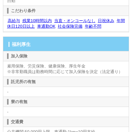
日勤
こだわり条件
高給与
残業10時間以内
当直・オンコールなし
日祝休み
年間
休日120日以上
車通勤OK
社会保険完備
年齢不問
福利厚生
加入保険
雇用保険、労災保険、健康保険、厚生年金
※非常勤職員は勤務時間に応じて加入保険を決定（法定通り）
託児所の有無
-
寮の有無
-
交通費
公共機関:50,000円上限、車通勤:1km=10円支給