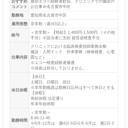
おすすめ
腹部エコー経験者歓迎。クリニックでの健診の
コメント
お仕事＠名古屋市中区
勤務地
愛知県名古屋市中区
雇用形態
非常勤（週3日以上）
＜非常勤＞ 【時給】1,400円-1,500円 ［その他
給与
手当］※該当者に支給 超音波検査手当
クリニックにおける臨床検査技師業務全般
健診・人間ドック、外来業務（検体検査、心電
仕事内容
図など）
※エコー検査経験者優遇
※採血は担当しておりません。
【休日】
土曜日、日曜日、祝日
※非常勤職員は勤務日以外はすべて休日とする
休日休暇
【休暇】
有給休暇:法定通り
年末年始休暇
＜非常勤＞
8:45-11:45
勤務時間
※6月-12月は、週4日-5日/1月-5月は、週1日-2