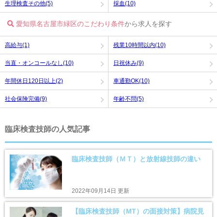
生理検査その他(5)
採血(10)
愛知県名古屋市緑区のこだわり条件
から求人を探す
高給与(1)
残業10時間以内(10)
当直・オンコールなし(10)
日祝休み(9)
年間休日120日以上(2)
車通勤OK(10)
社会保険完備(9)
年齢不問(5)
臨床検査技師の人気記事
臨床検査技師（ＭＴ）と放射線技師の違い
2022年09月14日 更新
【臨床検査技師（MT）の面接対策】病院見