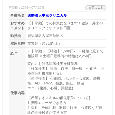
更新日：2026年07月29日
気になる
イリョウホウジンサクラカイ
事業所名
医療法人中京クリニカル
診療項目
おすすめ
【非常勤】での募集になります！健診・外来の
内科・消化器科・整形外科・産婦人科
コメント
クリニックです！＠熱田区
休診日
勤務地
愛知県名古屋市熱田区
雇用形態
非常勤（週3日以上）
日、祝
＜非常勤＞ 【時給】1,500円- ※経験に応じて
住所
給与
相談可 ※土曜日勤務時の時給は2,250円
愛知県名古屋市緑区鳴子町3-49-23 ナルコス2階
[地図]
院内における臨床検査技師業務
【検体検査】 採血、血液、尿一般、生化学 ※
最寄り駅1
検体分析機器取り扱い
【生理検査】 心電図、ホルター心電図、肺機
鳴子北
能、ABI、PWV、眼底、眼圧、脈波
最寄り駅2
エコー(腹部、心臓、頚動脈)
仕事内容
相生山
【希望するスキルの優先順位について】
1.腹部エコーができる方
最寄り駅3
2.採血、身体計測、眼底、眼圧、心電図など健
診の各種検査ができる方
野並