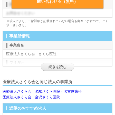
問い合わせる（無料）
評価制度
お問合せください
※求人により、一部詳細が記載されていない場合も御座いますので、ご了
承下さいませ。
事業所情報
事業所名
医療法人さくら会 さくら医院
フリガナ
サクライイン
施設形態
医療法人さくら会と同じ法人の事業所
診療所
医療法人さくら会 名駅さくら医院・名古屋歯科
医療法人さくら会 金沢さくら医院
法人名
医療法人さくら会
近隣のおすすめ求人
法人名カナ