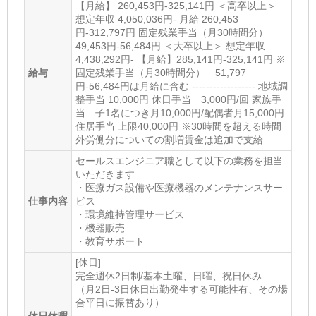
【月給】 260,453円-325,141円 ＜高卒以上＞
想定年収 4,050,036円- 月給 260,453
円-312,797円 固定残業手当（月30時間分）
49,453円-56,484円 ＜大卒以上＞ 想定年収
4,438,292円- 【月給】285,141円-325,141円 ※
給与
固定残業手当（月30時間分） 51,797
円-56,484円は月給に含む ------------------ 地域調
整手当 10,000円 休日手当 3,000円/回 家族手
当 子1名につき月10,000円/配偶者月15,000円
住居手当 上限40,000円 ※30時間を超える時間
外労働分についての割増賃金は追加で支給
セールスエンジニア職として以下の業務を担当
いただきます
・医療ガス設備や医療機器のメンテナンスサー
仕事内容
ビス
・環境維持管理サービス
・機器販売
・教育サポート
[休日]
完全週休2日制/基本土曜、日曜、祝日休み
（月2日-3日休日出勤発生する可能性有、その場
合平日に振替あり）
休日休暇