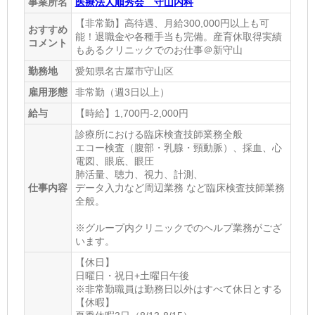
事業所名
医療法人順秀会 守山内科
【非常勤】高待遇、月給300,000円以上も可
おすすめ
能！退職金や各種手当も完備。産育休取得実績
コメント
もあるクリニックでのお仕事＠新守山
勤務地
愛知県名古屋市守山区
雇用形態
非常勤（週3日以上）
給与
【時給】1,700円-2,000円
診療所における臨床検査技師業務全般
エコー検査（腹部・乳腺・頸動脈）、採血、心
電図、眼底、眼圧
肺活量、聴力、視力、計測、
仕事内容
データ入力など周辺業務 など臨床検査技師業務
全般。
※グループ内クリニックでのヘルプ業務がござ
います。
【休日】
日曜日・祝日+土曜日午後
※非常勤職員は勤務日以外はすべて休日とする
【休暇】