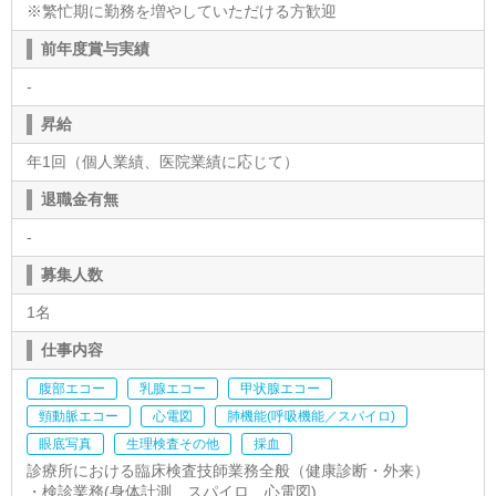
※繁忙期に勤務を増やしていただける方歓迎
前年度賞与実績
-
昇給
年1回（個人業績、医院業績に応じて）
退職金有無
-
募集人数
1名
仕事内容
腹部エコー
乳腺エコー
甲状腺エコー
頸動脈エコー
心電図
肺機能(呼吸機能／スパイロ)
眼底写真
生理検査その他
採血
診療所における臨床検査技師業務全般（健康診断・外来）
・検診業務(身体計測、スパイロ、心電図)