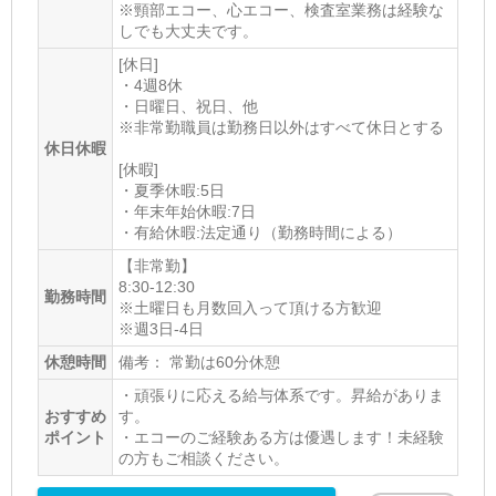
※頸部エコー、心エコー、検査室業務は経験な
ホームページ
しでも大丈夫です。
[休日]
https://sakura-nk-clinic.com/
・4週8休
・日曜日、祝日、他
※非常勤職員は勤務日以外はすべて休日とする
休日休暇
[休暇]
・夏季休暇:5日
・年末年始休暇:7日
・有給休暇:法定通り（勤務時間による）
【非常勤】
8:30-12:30
勤務時間
※土曜日も月数回入って頂ける方歓迎
※週3日-4日
休憩時間
備考： 常勤は60分休憩
・頑張りに応える給与体系です。昇給がありま
おすすめ
す。
ポイント
・エコーのご経験ある方は優遇します！未経験
の方もご相談ください。