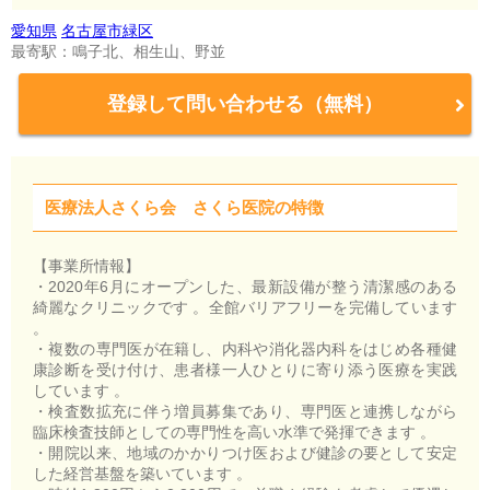
愛知県
名古屋市緑区
最寄駅：鳴子北、相生山、野並
登録して問い合わせる（無料）
医療法人さくら会 さくら医院の特徴
【事業所情報】
・2020年6月にオープンした、最新設備が整う清潔感のある
綺麗なクリニックです 。全館バリアフリーを完備しています
。
・複数の専門医が在籍し、内科や消化器内科をはじめ各種健
康診断を受け付け、患者様一人ひとりに寄り添う医療を実践
しています 。
・検査数拡充に伴う増員募集であり、専門医と連携しながら
臨床検査技師としての専門性を高い水準で発揮できます 。
・開院以来、地域のかかりつけ医および健診の要として安定
した経営基盤を築いています 。