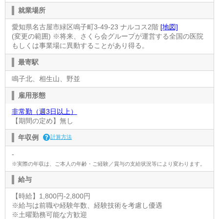
就業場所
愛知県名古屋市緑区鳴子町3-49-23 ナルコス2階
[地図]
(変更の範囲) ※将来、さくら会グループが運営する全国の医院
もしくは事業場に異動することがあり得る。
最寄駅
鳴子北、相生山、野並
雇用形態
非常勤（週3日以上）
【期間の定め】無し
年収例
計算方法
-
※実際の年収は、ご本人の年齢・ご経験／賞与の支給状況等により変わります。
給与
【時給】1,800円-2,800円
※給与は前職や経験年数、経験技術を考慮し優遇
※土曜勤務可能な方歓迎