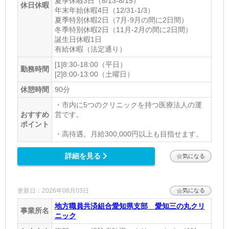
夏季休暇3日（8/13-8/15）
休日休暇
年末年始休暇4日（12/31-1/3）
夏季特別休暇2日（7月-9月の間に2日間）
冬季特別休暇2日（11月-2月の間に2日間）
誕生日休暇1日
有給休暇（法定通り）
[1]8:30-18:00（平日）
勤務時間
[2]8:00-13:00（土曜日）
休憩時間
90分
・市内に5つのクリニックを持つ医療法人の運
おすすめ
営です。
ポイント
・高待遇。月給300,000円以上も目指せます。
詳細を見る
気になる
更新日：2026年08月03日
気になる
地方職員共済組合愛知県支部 愛知三の丸クリ
事業所名
ニック