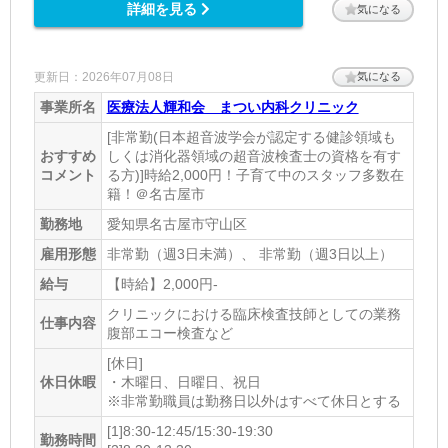
詳細を見る
気になる
更新日：2026年07月08日
気になる
事業所名
医療法人輝和会 まつい内科クリニック
[非常勤(日本超音波学会が認定する健診領域も
おすすめ
しくは消化器領域の超音波検査士の資格を有す
コメント
る方)]時給2,000円！子育て中のスタッフ多数在
籍！＠名古屋市
勤務地
愛知県名古屋市守山区
雇用形態
非常勤（週3日未満）、 非常勤（週3日以上）
給与
【時給】2,000円-
クリニックにおける臨床検査技師としての業務
仕事内容
腹部エコー検査など
[休日]
休日休暇
・木曜日、日曜日、祝日
※非常勤職員は勤務日以外はすべて休日とする
[1]8:30-12:45/15:30-19:30
勤務時間