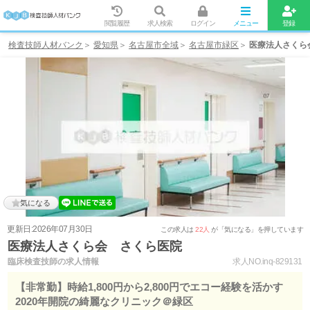
閲覧履歴
求人検索
ログイン
メニュー
登録
検査技師人材バンク
愛知県
名古屋市全域
名古屋市緑区
医療法人さくら
気になる
更新日:2026年07月30日
この求人は
22人
が「気になる」を押しています
医療法人さくら会 さくら医院
臨床検査技師の求人情報
求人NO.inq-829131
【非常勤】時給1,800円から2,800円でエコー経験を活かす
2020年開院の綺麗なクリニック＠緑区