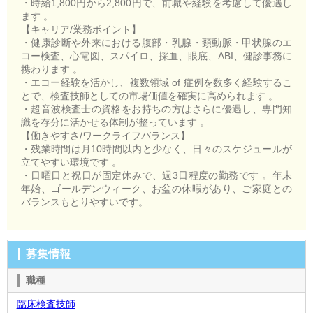
・時給1,800円から2,800円で、前職や経験を考慮して優遇し
ます 。
【キャリア/業務ポイント】
・健康診断や外来における腹部・乳腺・頸動脈・甲状腺のエ
コー検査、心電図、スパイロ、採血、眼底、ABI、健診事務に
携わります 。
・エコー経験を活かし、複数領域 of 症例を数多く経験するこ
とで、検査技師としての市場価値を確実に高められます 。
・超音波検査士の資格をお持ちの方はさらに優遇し、専門知
識を存分に活かせる体制が整っています 。
【働きやすさ/ワークライフバランス】
・残業時間は月10時間以内と少なく、日々のスケジュールが
立てやすい環境です 。
・日曜日と祝日が固定休みで、週3日程度の勤務です 。年末
年始、ゴールデンウィーク、お盆の休暇があり、ご家庭との
バランスもとりやすいです。
募集情報
職種
臨床検査技師