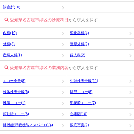
診療所(10)
愛知県名古屋市緑区の診療科目
から求人を探す
内科(10)
消化器科(4)
外科(3)
整形外科(2)
産婦人科(1)
婦人科(2)
愛知県名古屋市緑区の業務内容
から求人を探す
エコー全般(8)
生理検査全般(11)
検体検査全般(6)
腹部エコー(8)
乳腺エコー(1)
甲状腺エコー(7)
頸動脈エコー(6)
心電図(10)
肺機能(呼吸機能／スパイロ)(4)
眼底写真(2)