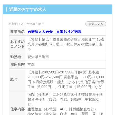
施設形態
近隣のおすすめ求人
診療所
診療項目
更新日：2026年08月05日
気になる
事業所名
医療法人大医会 日進おりど病院
内科・循環器科・小児科
【常勤】幅広く検査業務の経験が積めます！/残
診療時間
おすすめ
業月5時間以下/日曜日・祝日休み＠愛知県日進
コメント
市
月火木～日 9:30～12:30 月火木金 16:00～19:00
勤務地
愛知県日進市
休診日
雇用形態
常勤
水・祝
【月給】200,500円-287,500円 [内訳] 基本給
住所
200,000円-257,500円 調整手当 500円-30,000
給与
円 ※月給は経験・能力による [その他手当] 皆勤
愛知県日進市岩崎台4-915
[地図]
手当（5,000円）、住宅手当（15,000円）など
最寄り駅1
病院（検査科）における臨床検査技師業務全般
超音波検査（腹部、乳腺、頸動脈、甲状腺な
杁ケ池公園
ど）
仕事内容
生理検査（心電図、ABI、肺機能検査など）
最寄り駅2
検体検査（生化学、血液、免疫、凝固、尿、便