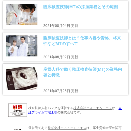
臨床検査技師(MT)の採血業務とその範囲
2021年08月04日 更新
臨床検査技師とは？仕事内容や資格、将来
性などMTのすべて
2021年08月02日 更新
産婦人科で働く臨床検査技師(MT)の業務内
容と特徴
2021年07月26日 更新
検査技師人材バンクを運営する
株式会社エス・エム・エス
は、
東
証プライム市場上場
の株式会社です。
運営元である
株式会社エス・エム・エス
は、厚生労働大臣の認可