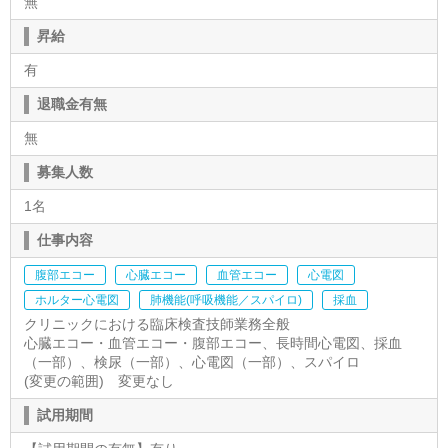
無
昇給
有
退職金有無
無
募集人数
1名
仕事内容
腹部エコー
心臓エコー
血管エコー
心電図
ホルター心電図
肺機能(呼吸機能／スパイロ)
採血
クリニックにおける臨床検査技師業務全般
心臓エコー・血管エコー・腹部エコー、長時間心電図、採血
（一部）、検尿（一部）、心電図（一部）、スパイロ
(変更の範囲) 変更なし
試用期間