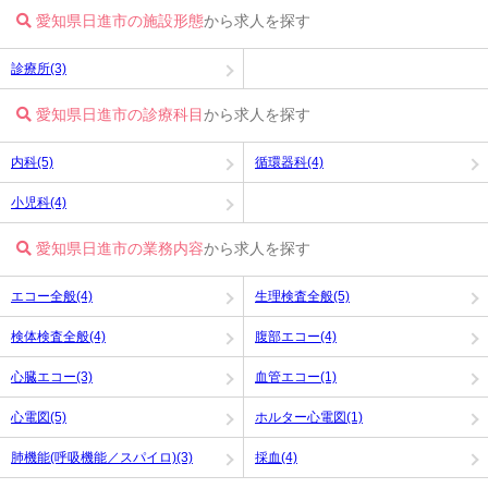
愛知県日進市の施設形態
から求人を探す
診療所(3)
愛知県日進市の診療科目
から求人を探す
内科(5)
循環器科(4)
小児科(4)
愛知県日進市の業務内容
から求人を探す
エコー全般(4)
生理検査全般(5)
検体検査全般(4)
腹部エコー(4)
心臓エコー(3)
血管エコー(1)
心電図(5)
ホルター心電図(1)
肺機能(呼吸機能／スパイロ)(3)
採血(4)