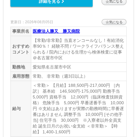
詳細を見る
気になる
更新日：2026年08月05日
気になる
事業所名
医療法人勝又 勝又病院
【常勤/非常勤】当直オンコールなし！有給消化
おすすめ
率90％！ 経験不問 / ワークライフバランス整え
コメント
られる / 院内における生理から検体検査に従事
＠名古屋市中区
勤務地
愛知県名古屋市中区
雇用形態
常勤、 非常勤（週3日以上）
＜常勤＞ 【月給】188,500円-217,000円 ［内
訳］ 基本給 146,500円-175,000円 勤務手当
5,000円 資格手当 12,000円（臨床検査技師資
格） 危険手当 5,000円 早番遅番手当 10,000
給与
円 ※支給はありますが実際の勤務時間に早番遅
番はありません 調整手当 10,000円 [その他手
当] 住宅手当 30,000円 ※入寮者以外全員支
給 誕生日月のお祝い金支給 ＜非常勤＞ 【時
給】 1,400-1,600円