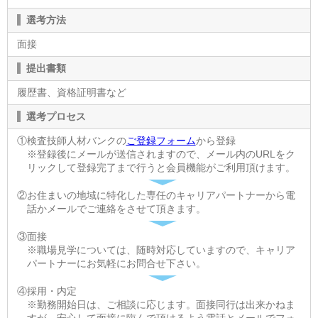
選考方法
面接
提出書類
履歴書、資格証明書など
選考プロセス
①検査技師人材バンクの
ご登録フォーム
から登録
※登録後にメールが送信されますので、メール内のURLをク
リックして登録完了まで行うと会員機能がご利用頂けます。
②お住まいの地域に特化した専任のキャリアパートナーから電
話かメールでご連絡をさせて頂きます。
③面接
※職場見学については、随時対応していますので、キャリア
パートナーにお気軽にお問合せ下さい。
④採用・内定
※勤務開始日は、ご相談に応じます。面接同行は出来かねま
すが、安心して面接に臨んで頂けるよう電話とメールでフォ