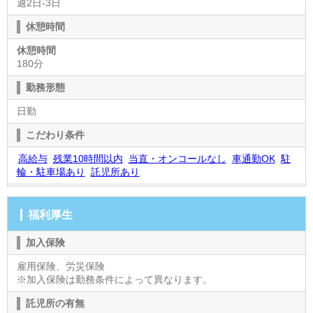
週2日-3日
休憩時間
休憩時間
180分
勤務形態
日勤
こだわり条件
高給与
残業10時間以内
当直・オンコールなし
車通勤OK
駐
輪・駐車場あり
託児所あり
福利厚生
加入保険
雇用保険、労災保険
※加入保険は勤務条件によって異なります。
託児所の有無