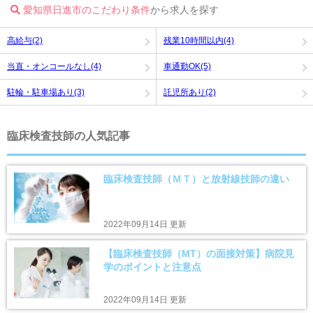
愛知県日進市のこだわり条件
から求人を探す
高給与(2)
残業10時間以内(4)
当直・オンコールなし(4)
車通勤OK(5)
駐輪・駐車場あり(3)
託児所あり(2)
臨床検査技師の人気記事
臨床検査技師（ＭＴ）と放射線技師の違い
2022年09月14日 更新
【臨床検査技師（MT）の面接対策】病院見
学のポイントと注意点
2022年09月14日 更新