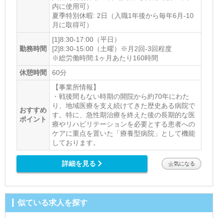
内に使用可）
夏季特別休暇: 2日（入職1年後から毎年6月-10
月に取得可）
[1]8:30-17:00（平日）
勤務時間
[2]8:30-15:00（土曜）※月2回-3回程度
※総労働時間:1ヶ月あたり160時間
休憩時間
60分
【事業所情報】
・戦後間もない時期の開院から約70年にわた
り、地域医療を支え続けてきた歴史ある病院で
おすすめ
す。特に、急性期治療を終えた後の長期的な医
ポイント
療やリハビリテーションを必要とする患者への
ケアに重点を置いた「療養型病院」として機能
しております。
詳細を見る
気になる
似ている求人を探す