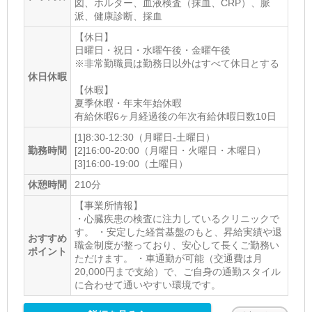
図、ホルター、血液検査（抹血、CRP）、脈
派、健康診断、採血
【休日】
日曜日・祝日・水曜午後・金曜午後
※非常勤職員は勤務日以外はすべて休日とする
休日休暇
【休暇】
夏季休暇・年末年始休暇
有給休暇6ヶ月経過後の年次有給休暇日数10日
[1]8:30-12:30（月曜日-土曜日）
勤務時間
[2]16:00-20:00（月曜日・火曜日・木曜日）
[3]16:00-19:00（土曜日）
休憩時間
210分
【事業所情報】
・心臓疾患の検査に注力しているクリニックで
す。 ・安定した経営基盤のもと、昇給実績や退
おすすめ
職金制度が整っており、安心して長くご勤務い
ポイント
ただけます。 ・車通勤が可能（交通費は月
20,000円まで支給）で、ご自身の通勤スタイル
に合わせて通いやすい環境です。