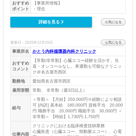
おすすめ
【事業所情報】
ポイント
・理念
詳細を見る
気になる
更新日：2025年12月25日
気になる
事業所名
かとう内科循環器内科クリニック
【常勤/非常勤】心臓エコー経験を活かす。当
おすすめ
直・オンコールなし。車通勤も可能なクリニッ
コメント
ク＠名古屋市西区
勤務地
愛知県名古屋市西区
雇用形態
常勤、 非常勤（週3日以上）
＜常勤＞ 【月給】250,000円※経験により相談
可 [内訳] 基本給 180,000円 資格手当 20,000
給与
円 職務手当 20,000円 職能手当 30,000円 ＜
非常勤＞ 【時給】1,730円-1,750円
クリニックにおける臨床検査技師業務
心臓疾患（心臓エコー、頸動脈エコー）、心電
仕事内容