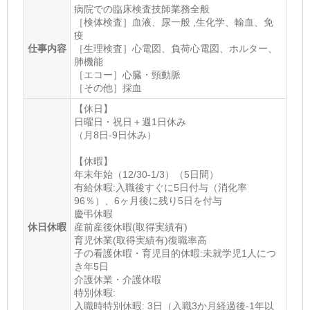
病院での臨床検査技師業務全般
［検体検査］血液、尿一般 ,生化学、輸血、免
疫
仕事内容
［生理検査］心電図、負荷心電図、ホルター、
肺機能
［エコー］心臓・頸動脈
［その他］採血
【休日】
日曜日・祝日＋週1日休み
（月8日-9日休み）
【休暇】
年末年始（12/30-1/3）（5日間）
有給休暇:入職後すぐに5日付与（消化率
96％）、6ヶ月後に残り5日を付与
慶弔休暇
休日休暇
産前産後休暇(取得実績有)
育児休業(取得実績有)復職率高
子の看護休暇・育児目的休暇:未就学児1人につ
き年5日
介護休業・介護休暇
特別休暇:
入職時特別休暇: 3日（入職3か月経過後-1年以