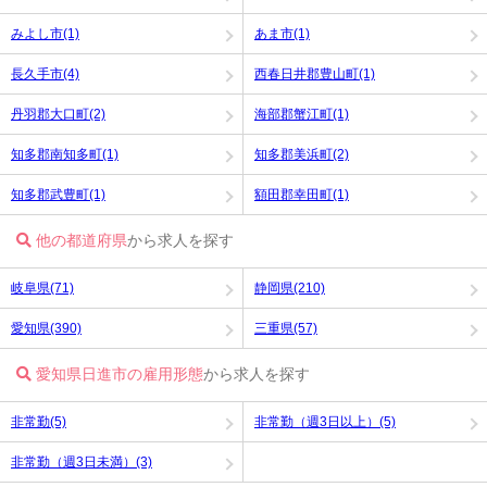
みよし市(1)
あま市(1)
長久手市(4)
西春日井郡豊山町(1)
丹羽郡大口町(2)
海部郡蟹江町(1)
知多郡南知多町(1)
知多郡美浜町(2)
知多郡武豊町(1)
額田郡幸田町(1)
他の都道府県
から求人を探す
岐阜県(71)
静岡県(210)
愛知県(390)
三重県(57)
愛知県日進市の雇用形態
から求人を探す
非常勤(5)
非常勤（週3日以上）(5)
非常勤（週3日未満）(3)