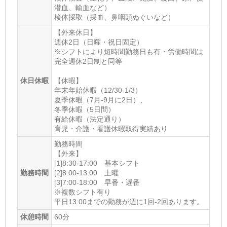
潜血、輸血など）
長久手古戦場
検体採取（採血、鼻咽頭ぬぐいなど）
最寄り駅3
【外来休日】
週休2日（日曜・祝日固定）
はなみずき通
※シフトにより短時間勤務日も有・労働時間は
ホームページ
完全週休2日制と同等
http://ohguchiclinic.com/
休日休暇
【休暇】
年末年始休暇（12/30-1/3）
夏季休暇（7月-9月に2日）、
冬季休暇（5日間）
有給休暇（法定通り）
育児・介護・看護休暇取得実績あり
勤務時間
【外来】
[1]8:30-17:00 基本シフト
勤務時間
[2]8:00-13:00 土曜
[3]7:00-18:00 早番・遅番
※複数シフト有り
平日13:00までの勤務が週に1回-2回あります。
休憩時間
60分