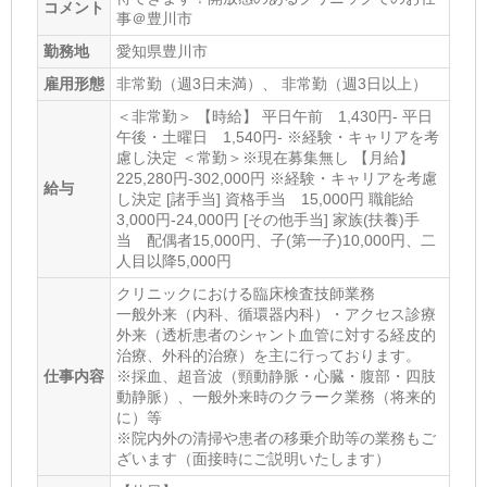
コメント
事＠豊川市
勤務地
愛知県豊川市
雇用形態
非常勤（週3日未満）、 非常勤（週3日以上）
＜非常勤＞ 【時給】 平日午前 1,430円- 平日
午後・土曜日 1,540円- ※経験・キャリアを考
慮し決定 ＜常勤＞※現在募集無し 【月給】
225,280円-302,000円 ※経験・キャリアを考慮
給与
し決定 [諸手当] 資格手当 15,000円 職能給
3,000円-24,000円 [その他手当] 家族(扶養)手
当 配偶者15,000円、子(第一子)10,000円、二
人目以降5,000円
クリニックにおける臨床検査技師業務
一般外来（内科、循環器内科）・アクセス診療
外来（透析患者のシャント血管に対する経皮的
治療、外科的治療）を主に行っております。
仕事内容
※採血、超音波（頸動静脈・心臓・腹部・四肢
動静脈）、一般外来時のクラーク業務（将来的
に）等
※院内外の清掃や患者の移乗介助等の業務もご
ざいます（面接時にご説明いたします）