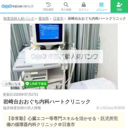
閲覧履歴
求人検索
ログイン
メニュー
登録
検査技師人材バンク
愛知県
日進市
岩崎台おおぐち内科ハートクリニック
気になる
更新日:2026年07月27日
岩崎台おおぐち内科ハートクリニック
臨床検査技師の求人情報
求人NO.inq-059899
【非常勤】心臓エコー等専門スキルを活かせる・託児所完
備の循環器内科クリニック＠日進市