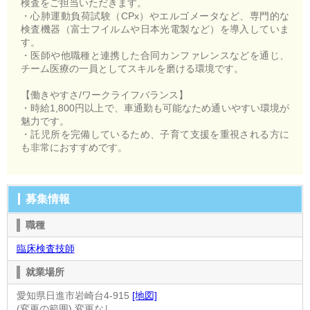
検査をご担当いただきます。
・心肺運動負荷試験（CPx）やエルゴメータなど、専門的な
検査機器（富士フイルムや日本光電製など）を導入していま
す。
・医師や他職種と連携した合同カンファレンスなどを通じ、
チーム医療の一員としてスキルを磨ける環境です。
【働きやすさ/ワークライフバランス】
・時給1,800円以上で、車通勤も可能なため通いやすい環境が
魅力です。
・託児所を完備しているため、子育て支援を重視される方に
も非常におすすめです。
募集情報
職種
臨床検査技師
就業場所
愛知県日進市岩崎台4-915
[地図]
(変更の範囲) 変更なし