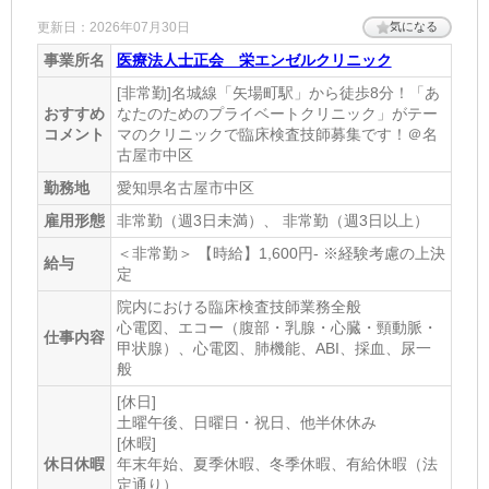
更新日：2026年07月30日
気になる
事業所名
医療法人士正会 栄エンゼルクリニック
[非常勤]名城線「矢場町駅」から徒歩8分！「あ
おすすめ
なたのためのプライベートクリニック」がテー
コメント
マのクリニックで臨床検査技師募集です！＠名
古屋市中区
勤務地
愛知県名古屋市中区
雇用形態
非常勤（週3日未満）、 非常勤（週3日以上）
＜非常勤＞ 【時給】1,600円- ※経験考慮の上決
給与
定
院内における臨床検査技師業務全般
心電図、エコー（腹部・乳腺・心臓・頸動脈・
仕事内容
甲状腺）、心電図、肺機能、ABI、採血、尿一
般
[休日]
土曜午後、日曜日・祝日、他半休休み
[休暇]
休日休暇
年末年始、夏季休暇、冬季休暇、有給休暇（法
定通り）