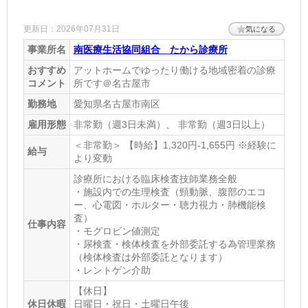
更新日：2026年07月31日
気になる
事業所名
南医療生活協同組合 たから診療所
おすすめ
アットホームでゆったり働ける地域密着の診療
コメント
所です＠名古屋市
勤務地
愛知県名古屋市南区
雇用形態
非常勤（週3日未満）、 非常勤（週3日以上）
＜非常勤＞ 【時給】1,320円-1,655円 ※経験に
給与
より変動
診療所における臨床検査技師業務全般
・施設内での生理検査（頸動脈、腹部のエコ
ー、心電図・ホルター・聴力視力・肺機能検
査）
仕事内容
・モグロビン値測定
・尿検査・検体検査を外部委託する為管理業務
（検体検査は外部委託となります）
・レントゲン介助
【休日】
休日休暇
日曜日・祝日・土曜日午後