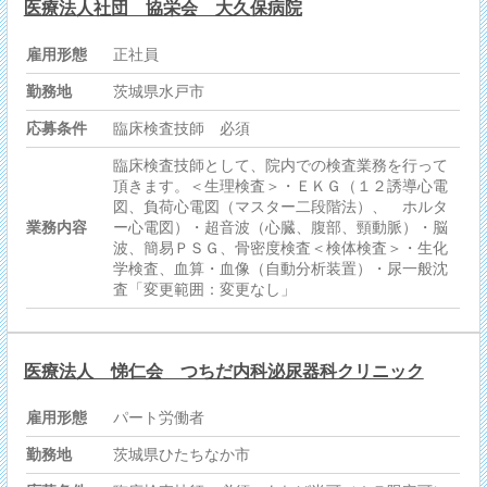
医療法人社団 協栄会 大久保病院
雇用形態
正社員
勤務地
茨城県水戸市
応募条件
臨床検査技師 必須
臨床検査技師として、院内での検査業務を行って
頂きます。＜生理検査＞・ＥＫＧ（１２誘導心電
図、負荷心電図（マスター二段階法）、 ホルタ
業務内容
ー心電図）・超音波（心臓、腹部、頸動脈）・脳
波、簡易ＰＳＧ、骨密度検査＜検体検査＞・生化
学検査、血算・血像（自動分析装置）・尿一般沈
査「変更範囲：変更なし」
医療法人 悌仁会 つちだ内科泌尿器科クリニック
雇用形態
パート労働者
勤務地
茨城県ひたちなか市