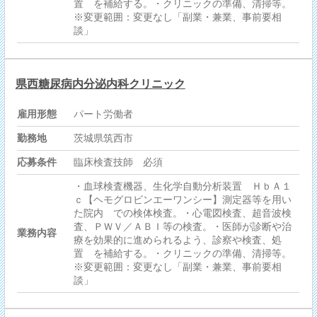
置 を補給する。・クリニックの準備、清掃等。
※変更範囲：変更なし「副業・兼業、事前要相
談」
県西糖尿病内分泌内科クリニック
雇用形態
パート労働者
勤務地
茨城県筑西市
応募条件
臨床検査技師 必須
・血球検査機器、生化学自動分析装置 ＨｂＡ１
ｃ【ヘモグロビンエーワンシー】測定器等を用い
た院内 での検体検査。・心電図検査、超音波検
査、ＰＷＶ／ＡＢＩ等の検査。・医師が診断や治
業務内容
療を効果的に進められるよう、診察や検査、処
置 を補給する。・クリニックの準備、清掃等。
※変更範囲：変更なし「副業・兼業、事前要相
談」