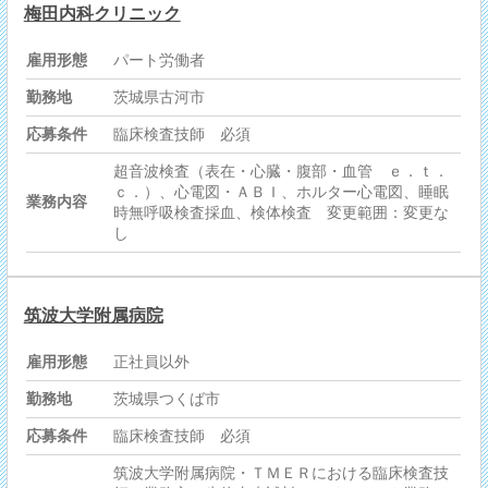
梅田内科クリニック
雇用形態
パート労働者
勤務地
茨城県古河市
応募条件
臨床検査技師 必須
超音波検査（表在・心臓・腹部・血管 ｅ．ｔ．
ｃ．）、心電図・ＡＢＩ、ホルター心電図、睡眠
業務内容
時無呼吸検査採血、検体検査 変更範囲：変更な
し
筑波大学附属病院
雇用形態
正社員以外
勤務地
茨城県つくば市
応募条件
臨床検査技師 必須
筑波大学附属病院・ＴＭＥＲにおける臨床検査技