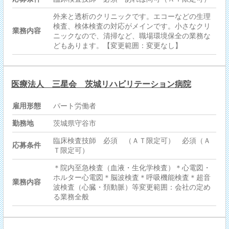
外来と透析のクリニックです。エコーなどの生理
検査、検体検査の対応がメインです。小さなクリ
業務内容
ニックなので、清掃など、職場環境保全の業務な
どもあります。【変更範囲：変更なし】
医療法人 三星会 茨城リハビリテーション病院
雇用形態
パート労働者
勤務地
茨城県守谷市
臨床検査技師 必須 （ＡＴ限定可） 必須（Ａ
応募条件
Ｔ限定可）
＊院内至急検査（血液・生化学検査）＊心電図・
ホルター心電図＊脳波検査＊呼吸機能検査＊超音
業務内容
波検査（心臓・頚動脈）等変更範囲：会社の定め
る業務全般