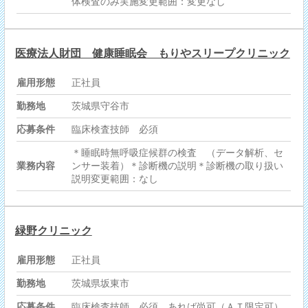
体検査のみ実施変更範囲：変更なし
医療法人財団 健康睡眠会 もりやスリープクリニック
雇用形態
正社員
勤務地
茨城県守谷市
応募条件
臨床検査技師 必須
＊睡眠時無呼吸症候群の検査 （データ解析、セ
業務内容
ンサー装着）＊診断機の説明＊診断機の取り扱い
説明変更範囲：なし
緑野クリニック
雇用形態
正社員
勤務地
茨城県坂東市
応募条件
臨床検査技師 必須 あれば尚可（ＡＴ限定可）