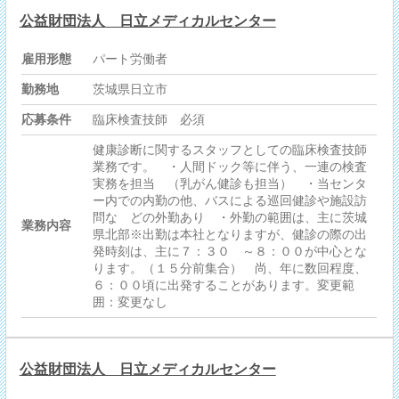
公益財団法人 日立メディカルセンター
雇用形態
パート労働者
勤務地
茨城県日立市
応募条件
臨床検査技師 必須
健康診断に関するスタッフとしての臨床検査技師
業務です。 ・人間ドック等に伴う、一連の検査
実務を担当 （乳がん健診も担当） ・当センタ
ー内での内勤の他、バスによる巡回健診や施設訪
問な どの外勤あり ・外勤の範囲は、主に茨城
業務内容
県北部※出勤は本社となりますが、健診の際の出
発時刻は、主に７：３０ ～８：００が中心とな
ります。（１５分前集合） 尚、年に数回程度、
６：００頃に出発することがあります。変更範
囲：変更なし
公益財団法人 日立メディカルセンター