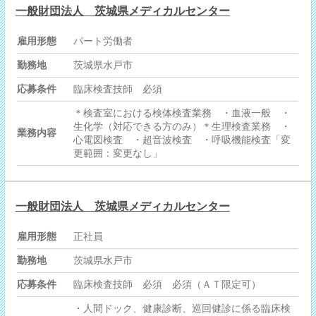
一般財団法人 茨城県メディカルセンター
雇用形態
パート労働者
勤務地
茨城県水戸市
応募条件
臨床検査技師 必須
＊検査室における検体検査業務 ・血液一般 ・
生化学（対応できる方のみ）＊生理検査業務 ・
業務内容
心電図検査 ・超音波検査 ・呼吸機能検査「変
更範囲：変更なし」
一般財団法人 茨城県メディカルセンター
雇用形態
正社員
勤務地
茨城県水戸市
応募条件
臨床検査技師 必須 必須（ＡＴ限定可）
・人間ドック、健康診断、巡回健診に係る臨床検