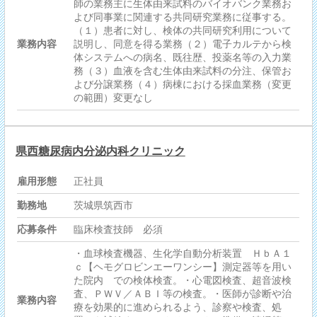
師の業務主に生体由来試料のバイオバンク業務お
よび同事業に関連する共同研究業務に従事する。
（１）患者に対し、検体の共同研究利用について
業務内容
説明し、同意を得る業務（２）電子カルテから検
体システムへの病名、既往歴、投薬名等の入力業
務（３）血液を含む生体由来試料の分注、保管お
よび分譲業務（４）病棟における採血業務（変更
の範囲）変更なし
県西糖尿病内分泌内科クリニック
雇用形態
正社員
勤務地
茨城県筑西市
応募条件
臨床検査技師 必須
・血球検査機器、生化学自動分析装置 ＨｂＡ１
ｃ【ヘモグロビンエーワンシー】測定器等を用い
た院内 での検体検査。・心電図検査、超音波検
査、ＰＷＶ／ＡＢＩ等の検査。・医師が診断や治
業務内容
療を効果的に進められるよう、診察や検査、処