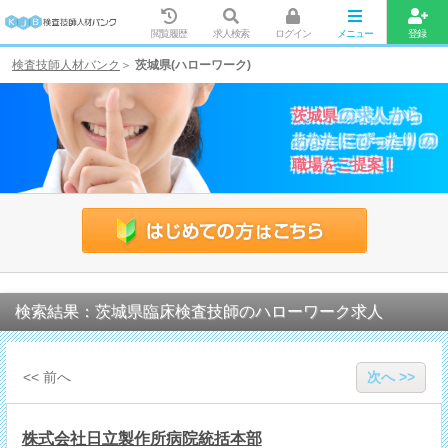
閲覧履歴
求人検索
ログイン
メニュー
登録
検査技師人材バンク
茨城県(ハローワーク)
茨城県
の
求人
から
あなた
に
ぴったり
の
職場をご提案！
検索結果：茨城県臨床検査技師のハローワーク求人
<< 前へ
次へ >>
株式会社日立製作所病院統括本部