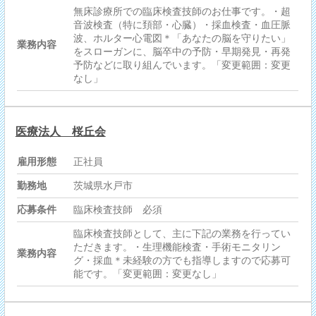
無床診療所での臨床検査技師のお仕事です。・超
音波検査（特に頚部・心臓）・採血検査・血圧脈
波、ホルター心電図＊「あなたの脳を守りたい」
業務内容
をスローガンに、脳卒中の予防・早期発見・再発
予防などに取り組んでいます。「変更範囲：変更
なし」
医療法人 桜丘会
雇用形態
正社員
勤務地
茨城県水戸市
応募条件
臨床検査技師 必須
臨床検査技師として、主に下記の業務を行ってい
ただきます。・生理機能検査・手術モニタリン
業務内容
グ・採血＊未経験の方でも指導しますので応募可
能です。「変更範囲：変更なし」