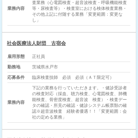
査業務（心電図検査・超音波検査・呼吸機能検査
業務内容
等・尿検査等）・検査室における検体検査業務・
その他上記に付随する業務「変更範囲：変更な
し」
社会医療法人財団 古宿会
雇用形態
正社員
勤務地
茨城県水戸市
応募条件
臨床検査技師 必須 必須（ＡＴ限定可）
下記の業務を行っていただきます。・健診受診者
の検査対応（採血、聴力検査、心電図検査、肺機
能検査、骨密度検査、超音波 検査）・検査デー
業務内容
タの確認・所見の確認・健診システム帳票類の確
認※超音波検査 経験者優遇！！「変更範囲：会
社の定める業務」