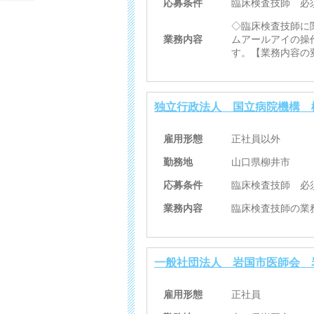
応募条件
臨床検査技師 必
◇臨床検査技師に
業務内容
ムアールアイの操
す。【業務内容の
独立行政法人 国立病院機構 
雇用形態
正社員以外
勤務地
山口県柳井市
応募条件
臨床検査技師 必
業務内容
臨床検査技師の業
一般社団法人 岩国市医師会 
雇用形態
正社員