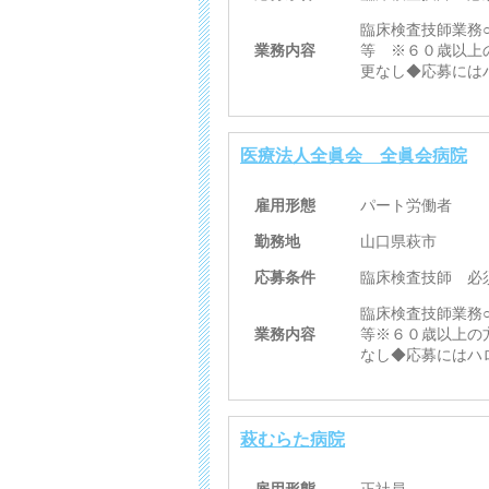
臨床検査技師業務
業務内容
等 ※６０歳以上
更なし◆応募には
医療法人全眞会 全眞会病院
雇用形態
パート労働者
勤務地
山口県萩市
応募条件
臨床検査技師 必
臨床検査技師業務
業務内容
等※６０歳以上の
なし◆応募にはハ
萩むらた病院