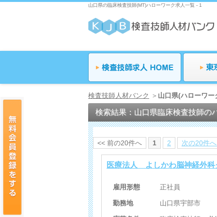
山口県の臨床検査技師(MT)ハローワーク求人一覧 - 1
検査技師人材バンク
山口県(ハローワー
検索結果：山口県臨床検査技師の
<< 前の20件へ
1
2
次の20件へ 
医療法人 よしかわ脳神経外科
雇用形態
正社員
勤務地
山口県宇部市