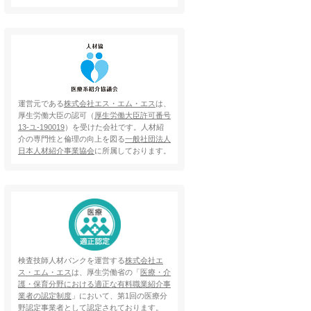
運営元である
株式会社エス・エム・エス
は、
厚生労働大臣の認可（
厚生労働大臣許可番号
13-ユ-190019
）を受けた会社です。人材紹
介の専門性と倫理の向上を図る
一般社団法人
日本人材紹介事業協会
に所属しております。
検査技師人材バンクを運営する
株式会社エ
ス・エム・エス
は、厚生労働省の「
医療・介
護・保育分野における適正な有料職業紹介事
業者の認定制度
」において、第1回の医療分
野認定事業者として認定されております。