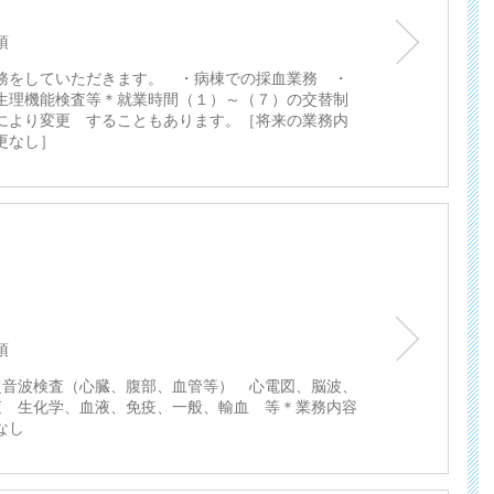
須
務をしていただきます。 ・病棟での採血業務 ・
生理機能検査等＊就業時間（１）～（７）の交替制
により変更 することもあります。［将来の業務内
更なし］
須
超音波検査（心臓、腹部、血管等） 心電図、脳波、
査 生化学、血液、免疫、一般、輸血 等＊業務内容
なし