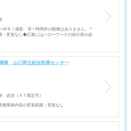
須
査○ＭＲＩ撮影 等＊時間外の勤務はありません。＊
囲：変更なし◆応募にはハローワークの紹介状が必
機構 山口県立総合医療センター
須 必須（ＡＴ限定可）
業務業務内容の変更範囲：変更なし