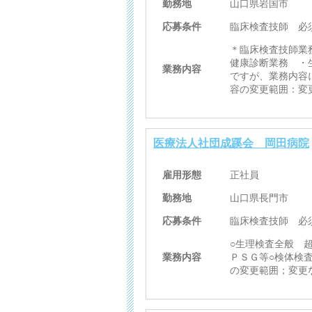
勤務地
山口県岩国市
応募条件
臨床検査技師 必
＊臨床検査技師業
健康診断業務 ・
業務内容
ですが、業務内容
容の変更範囲：変
医療法人社団成蹊会 岡田病院
雇用形態
正社員
勤務地
山口県長門市
応募条件
臨床検査技師 必
○生理検査全般 
業務内容
ＰＳＧ等○検体検
の変更範囲；変更