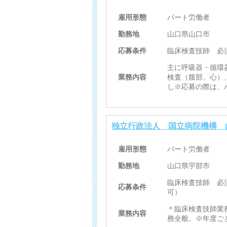
雇用形態
パート労働者
勤務地
山口県山口市
応募条件
臨床検査技師 必
主に呼吸器・循環
業務内容
検査（腹部、心）
し※応募の際は、
独立行政法人 国立病院機構 
雇用形態
パート労働者
勤務地
山口県宇部市
臨床検査技師 必
応募条件
可）
＊臨床検査技師業
業務内容
務全般。※年度ご