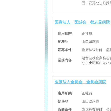
囲；変更なし◎採
医療法人 医誠会 都志見病院
雇用形態
正社員
勤務地
山口県萩市
応募条件
臨床検査技師 必
超音波検査業務を
業務内容
なし◆応募にはハ
医療法人全眞会 全眞会病院
雇用形態
正社員
勤務地
山口県萩市
応募条件
臨床検査技師 必