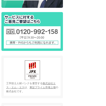
工学技士人材バンクを運営する
株式会社エ
ス・エム・エス
は、
東証プライム市場上場
の
株式会社です。