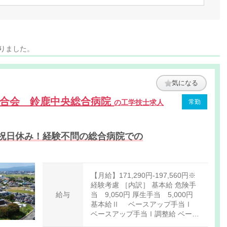
かりました。
気になる
連合会 鈴鹿中央総合病院
の工学技士求人
常勤
祝日休み！経験不問の総合病院での
【月給】171,290円-197,560円※
経験考慮 ［内訳］ 基本給 危険手
給与
当 9,050円 厚生手当 5,000円
基本給Ⅱ ベースアップ手当Ⅰ
ベースアップ手当Ⅰ調整給 ベース
アップ手当Ⅱ ベースアップ手当Ⅱ