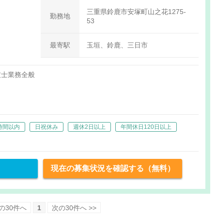
調整給
三重県鈴鹿市安塚町山之花1275-
勤務地
53
最寄駅
玉垣、鈴鹿、三日市
技士業務全般
ト手術・機械管理等） 等
も対応あり
時間以内
日祝休み
週休2日以上
年間休日120日以上
現在の募集状況を確認する（無料）
前の30件へ
1
次の30件へ >>