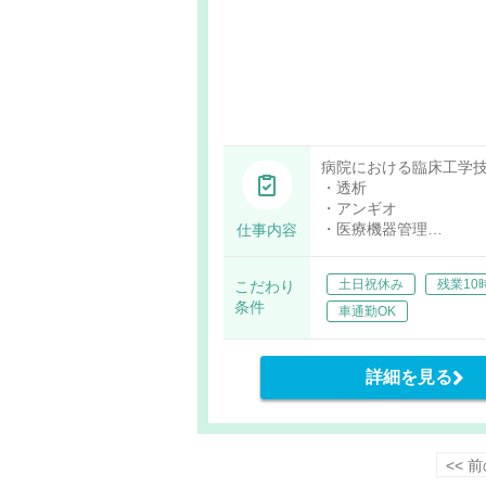
病院における臨床工学
・透析
・アンギオ
・医療機器管理
仕事内容
・オペ室業務（ロボッ
※透析は土曜日、祝日
土日祝休み
残業10
こだわり
条件
車通勤OK
詳細を見る
<< 