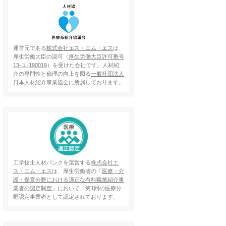
運営元である
株式会社エス・エム・エス
は、
厚生労働大臣の認可（
厚生労働大臣許可番号
13-ユ-190019
）を受けた会社です。人材紹
介の専門性と倫理の向上を図る
一般社団法人
日本人材紹介事業協会
に所属しております。
工学技士人材バンクを運営する
株式会社エ
ス・エム・エス
は、厚生労働省の「
医療・介
護・保育分野における適正な有料職業紹介事
業者の認定制度
」において、第1回の医療分
野認定事業者として認定されております。