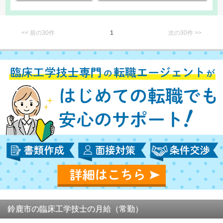
<< 前の30件
1
次の30件 >>
鈴鹿市の臨床工学技士の月給（常勤）