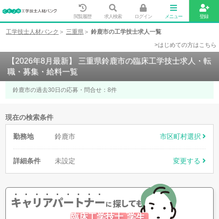
閲覧履歴
求人検索
ログイン
メニュー
登録
工学技士人材バンク
三重県
鈴鹿市の工学技士求人一覧
>はじめての方はこちら
【2026年8月最新】 三重県鈴鹿市の臨床工学技士求人・転
職・募集・給料一覧
鈴鹿市の過去30日の応募・問合せ：
8
件
現在の検索条件
勤務地
鈴鹿市
市区町村選択
詳細条件
未設定
変更する
キャリアパートナー
探してもらう
に
臨床工学技士
学生