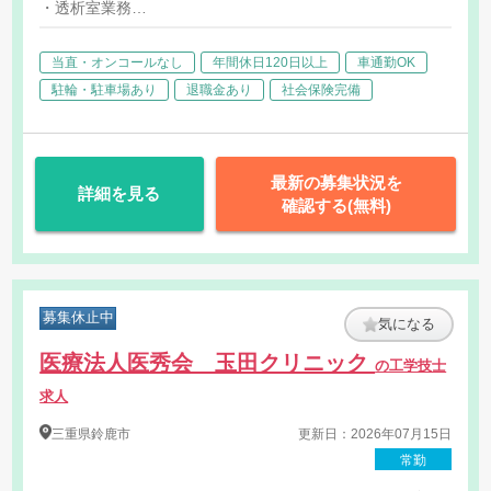
・透析室業務
・手術室業務
・アンギオ室業務
当直・オンコールなし
年間休日120日以上
車通勤OK
・内視鏡業務
・その他医療機器全般の管理・メンテナンス
駐輪・駐車場あり
退職金あり
社会保険完備
最新の募集状況を
詳細を見る
確認する(無料)
募集休止中
気になる
医療法人医秀会 玉田クリニック
の工学技士
求人
三重県
鈴鹿市
更新日：2026年07月15日
常勤