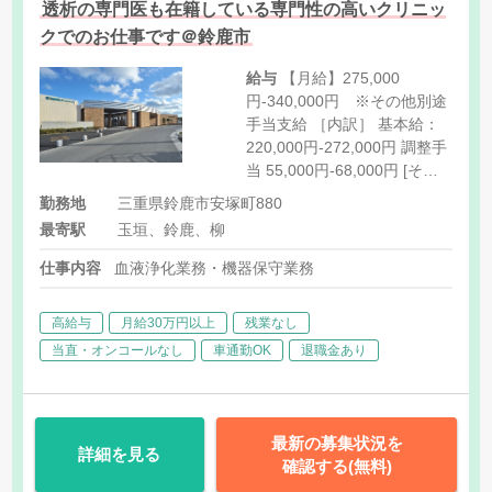
透析の専門医も在籍している専門性の高いクリニッ
クでのお仕事です＠鈴鹿市
給与
【月給】275,000
円-340,000円 ※その他別途
手当支給 ［内訳］ 基本給：
220,000円-272,000円 調整手
当 55,000円-68,000円 [その
他手当] 準夜勤務手当 1回
勤務地
三重県鈴鹿市安塚町880
4,000円 5回程度/月 住宅手
最寄駅
玉垣、鈴鹿、柳
当 15,000円（但し世帯主に
限る） 通勤手当 上限
仕事内容
血液浄化業務・機器保守業務
50,000円 祝祭日勤務手当等
あり
高給与
月給30万円以上
残業なし
当直・オンコールなし
車通勤OK
退職金あり
最新の募集状況を
詳細を見る
確認する(無料)