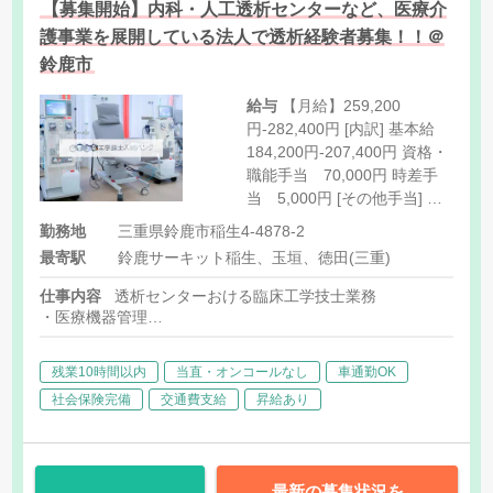
【募集開始】内科・人工透析センターなど、医療介
護事業を展開している法人で透析経験者募集！！＠
鈴鹿市
給与
【月給】259,200
円-282,400円 [内訳] 基本給
184,200円-207,400円 資格・
職能手当 70,000円 時差手
当 5,000円 [その他手当] 祝
日手当 1,000円/回 扶養手当
勤務地
三重県鈴鹿市稲生4-4878-2
住宅手当 皆勤手当 10,000
最寄駅
鈴鹿サーキット稲生、玉垣、徳田(三重)
円
仕事内容
透析センターおける臨床工学技士業務
・医療機器管理
・穿刺
・健康管理・指導
残業10時間以内
当直・オンコールなし
車通勤OK
社会保険完備
交通費支給
昇給あり
最新の募集状況を