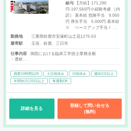
給与
【月給】171,290
円-197,560円※経験考慮 ［内
訳］ 基本給 危険手当 9,050
円 厚生手当 5,000円 基本給
Ⅱ ベースアップ手当Ⅰ ベ
ースアップ手当Ⅰ調整給 ベー
勤務地
三重県鈴鹿市安塚町山之花1275-53
スアップ手当Ⅱ ベースアップ
最寄駅
玉垣、鈴鹿、三日市
手当Ⅱ調整給
仕事内容
病院における臨床工学技士業務全般
・透析
・アンギオ
・医療機器管理
残業10時間以内
土日祝休み
日祝休み
週休2日以上
・オペ室業務（ロボット手術・機械管理等） 等
※透析は土曜日、祝日も対応あり
年間休日120日以上
車通勤OK
登録して問い合せる
詳細を見る
(無料)