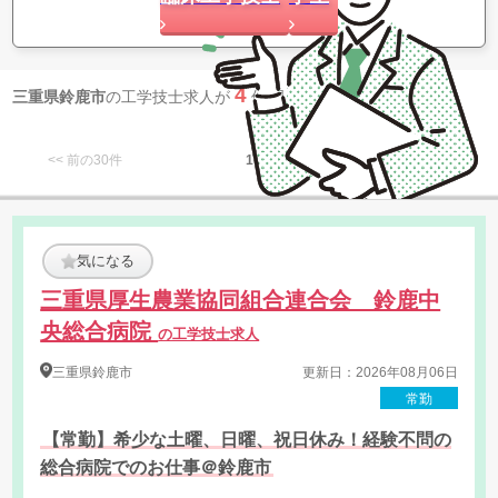
4
三重県鈴鹿市
の工学技士求人が
件 見つかりました
<< 前の30件
1
次の30件 >>
気になる
三重県厚生農業協同組合連合会 鈴鹿中
央総合病院
の工学技士求人
三重県
鈴鹿市
更新日：2026年08月06日
常勤
【常勤】希少な土曜、日曜、祝日休み！経験不問の
総合病院でのお仕事＠鈴鹿市