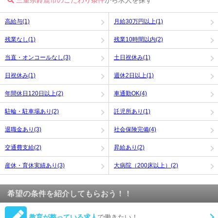
高給与(1)
月給30万円以上(1)
残業なし(1)
残業10時間以内(2)
当直・オンコールなし(3)
土日祝休み(1)
日祝休み(1)
週休2日以上(1)
年間休日120日以上(2)
車通勤OK(4)
駐輪・駐車場あり(2)
託児所あり(1)
退職金あり(3)
社会保険完備(4)
交通費支給(2)
昇給あり(2)
産休・育休実績あり(3)
大病院（200床以上）(2)
希望の条件を紹介してもらおう！！
教育が整っている求人
で働きたい！