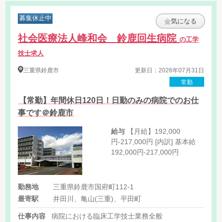
募集休止中
気になる
社会医療法人峰和会 鈴鹿回生病院
の工学
技士求人
三重県
鈴鹿市
更新日：2026年07月31日
常勤
【常勤】年間休日120日！日勤のみの病院でのお仕
事です＠鈴鹿市
給与
【月給】192,000
円-217,000円 [内訳] 基本給
192,000円-217,000円
勤務地
三重県鈴鹿市国府町112-1
最寄駅
井田川、亀山(三重)、平田町
仕事内容
病院における臨床工学技士業務全般