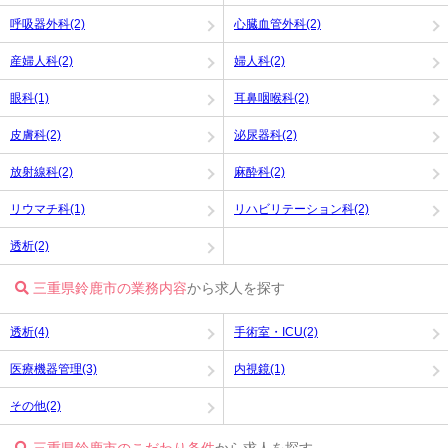
呼吸器外科(2)
心臓血管外科(2)
産婦人科(2)
婦人科(2)
眼科(1)
耳鼻咽喉科(2)
皮膚科(2)
泌尿器科(2)
放射線科(2)
麻酔科(2)
リウマチ科(1)
リハビリテーション科(2)
透析(2)
三重県鈴鹿市の業務内容
から求人を探す
透析(4)
手術室・ICU(2)
医療機器管理(3)
内視鏡(1)
その他(2)
三重県鈴鹿市のこだわり条件
から求人を探す