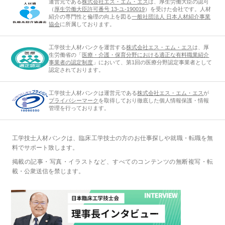
運営元である
株式会社エス・エム・エス
は、厚生労働大臣の認可
（
厚生労働大臣許可番号 13-ユ-190019
）を受けた会社です。人材
紹介の専門性と倫理の向上を図る
一般社団法人 日本人材紹介事業
協会
に所属しております。
工学技士人材バンクを運営する
株式会社エス・エム・エス
は、厚
生労働省の「
医療・介護・保育分野における適正な有料職業紹介
事業者の認定制度
」において、第1回の医療分野認定事業者として
認定されております。
工学技士人材バンクは運営元である
株式会社エス・エム・エス
が
プライバシーマーク
を取得しており徹底した個人情報保護・情報
管理を行っております。
工学技士人材バンクは、臨床工学技士の方のお仕事探しや就職・転職を無
料でサポート致します。
掲載の記事・写真・イラストなど、すべてのコンテンツの無断複写・転
載・公衆送信を禁じます。