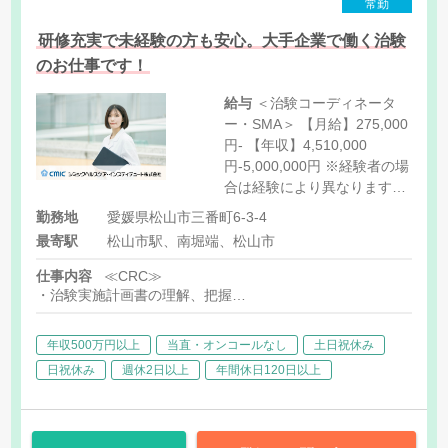
常勤
研修充実で未経験の方も安心。大手企業で働く治験
のお仕事です！
給与
＜治験コーディネータ
ー・SMA＞ 【月給】275,000
円- 【年収】4,510,000
円-5,000,000円 ※経験者の場
合は経験により異なります。
※契約社員は年収の1/12を
勤務地
愛媛県松山市三番町6-3-4
月々の給与として支給しま
最寄駅
松山市駅、南堀端、松山市
す。 ※残業代支給あり（1分
単位）
仕事内容
≪CRC≫
・治験実施計画書の理解、把握
・被験者である患者さんへ治験内容説明補助・相談対応
・治験担当医師の補助
年収500万円以上
当直・オンコールなし
土日祝休み
・医療機関スタッフへの協力依頼・調整
・検査の同行、治験薬の服用や投薬スケジュールの確認
日祝休み
週休2日以上
年間休日120日以上
・治験で得られたデータの入力サポートや資料作成などの事務業
≪SMA≫
・社内や社外の関係者との交渉・相談