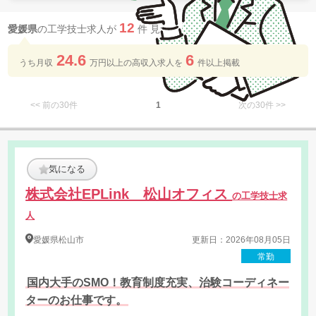
12
愛媛県
の工学技士求人が
件 見つかりました
24.6
6
うち月収
万円以上の​高収入求人を​
件以上​掲載
<< 前の30件
1
次の30件 >>
気になる
株式会社EPLink 松山オフィス
の工学技士求
人
愛媛県
松山市
更新日：2026年08月05日
常勤
国内大手のSMO！教育制度充実、治験コーディネー
ターのお仕事です。