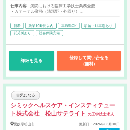
3,000円/回 ※待機時の業務発
仕事内容
病院における臨床工学技士業務全般
生は時間外申請で対応 [その
・カテーテル業務（清潔野・外回り）
他手当] 家族手当： ・0歳-
・手術室業務（スコープオペレータ・ナビゲーション操作・麻酔
・人工呼吸器管理
満15歳までの子供1人につき
新着
残業10時間以内
車通勤OK
駐輪・駐車場あり
・内視鏡業務
6,500円(2人目以降は6,000
・救急対応医療機器管理業務
託児所あり
社会保険完備
円) ・16歳-満22歳までの子
供1人につき11,500円(2人目
以降11,000円) 住宅手当：上
限16,500円
登録して問い合せる
詳細を見る
(無料)
気になる
シミックヘルスケア・インスティテュー
ト株式会社 松山サテライト
の工学技士求人
愛媛県
松山市
更新日：2026年06月30日