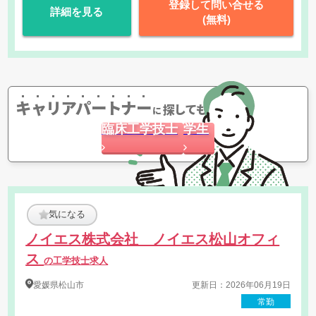
登録して問い合せる
詳細を見る
・院内スタッフとの調整支援
(無料)
・治験実施の可能性を確認するための調査
・治験に関する事務的業務の全体支援 等
キャリアパートナー
探してもらう
に
臨床工学技士
学生
気になる
ノイエス株式会社 ノイエス松山オフィ
ス
の工学技士求人
愛媛県
松山市
更新日：2026年06月19日
常勤