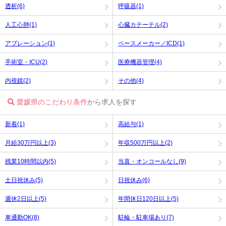
透析(6)
呼吸器(1)
人工心肺(1)
心臓カテーテル(2)
アブレーション(1)
ペースメーカー／ICD(1)
手術室・ICU(2)
医療機器管理(4)
内視鏡(2)
その他(4)
愛媛県のこだわり条件
から求人を探す
新着(1)
高給与(1)
月給30万円以上(3)
年収500万円以上(2)
残業10時間以内(5)
当直・オンコールなし(9)
土日祝休み(5)
日祝休み(6)
週休2日以上(5)
年間休日120日以上(5)
車通勤OK(8)
駐輪・駐車場あり(7)