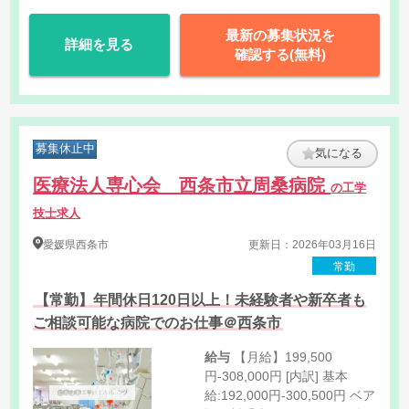
最新の募集状況を
詳細を見る
確認する(無料)
募集休止中
気になる
医療法人専心会 西条市立周桑病院
の工学
技士求人
愛媛県
西条市
更新日：2026年03月16日
常勤
【常勤】年間休日120日以上！未経験者や新卒者も
ご相談可能な病院でのお仕事＠西条市
給与
【月給】199,500
円-308,000円 [内訳] 基本
給:192,000円-300,500円 ベア