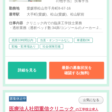
の他手当］ 扶養手当
勤務地
愛媛県松山市千舟町8-67-16
最寄駅
大手町(愛媛)、松山(愛媛)、松山駅前
仕事内容
クリニック内での臨床工学技士業務
・透析業務（透析ベッド数:34床/コンソールのメーカー:JMS）
・そのほか付随する業務
残業10時間以内
当直・オンコールなし
車通勤OK
駐輪・駐車場あり
社会保険完備
最新の募集状況を
詳細を見る
確認する(無料)
募集休止中
気になる
医療法人社団重信クリニック
の工学技士求人