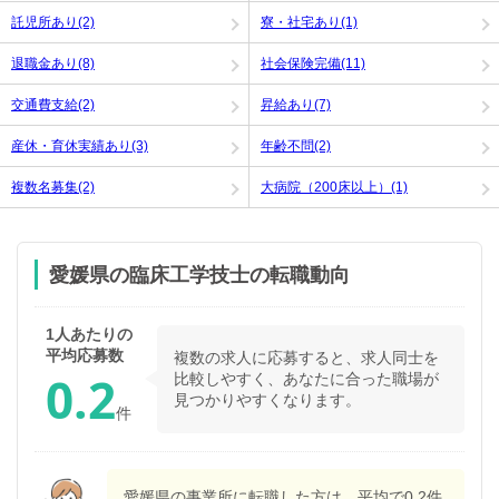
託児所あり(2)
寮・社宅あり(1)
退職金あり(8)
社会保険完備(11)
交通費支給(2)
昇給あり(7)
産休・育休実績あり(3)
年齢不問(2)
複数名募集(2)
大病院（200床以上）(1)
愛媛県の臨床工学技士の転職動向
1人あたりの
平均応募数
複数の求人に応募すると、求人同士を
0.2
比較しやすく、あなたに合った職場が
見つかりやすくなります。
件
愛媛県
の事業所に転職した方は、平均で
0.2
件