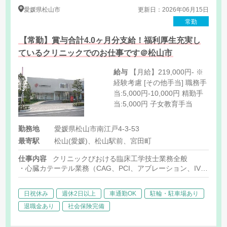
愛媛県
松山市
更新日：2026年06月15日
常勤
【常勤】賞与合計4.0ヶ月分支給！福利厚生充実し
ているクリニックでのお仕事です＠松山市
給与
【月給】219,000円- ※
経験考慮 [その他手当] 職務手
当:5,000円-10,000円 精勤手
当:5,000円 子女教育手当
勤務地
愛媛県松山市南江戸4-3-53
最寄駅
松山(愛媛)、松山駅前、宮田町
仕事内容
クリニックびおける臨床工学技士業務全般
・心臓カテーテル業務（CAG、PCI、アブレーション、IVUS、iF
・体外循環業務（人工心肺、PCPS、ECMO）
・植込デバイス業務（ペースメーカー、ICM）
日祝休み
週休2日以上
車通勤OK
駐輪・駐車場あり
・急性期血液浄化（HD、CHDF、PEなど）
・呼吸療法業務
退職金あり
社会保険完備
・機器管理業務