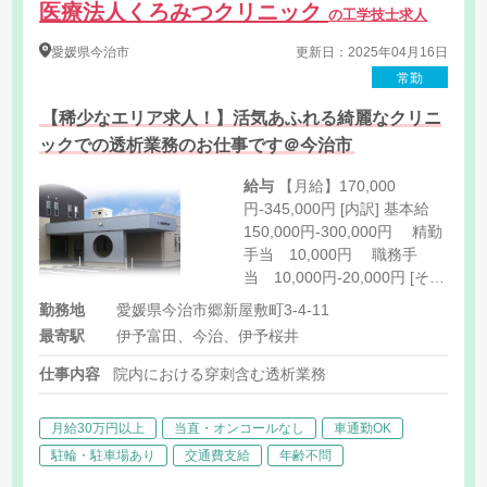
医療法人くろみつクリニック
の工学技士求人
愛媛県
今治市
更新日：2025年04月16日
常勤
【稀少なエリア求人！】活気あふれる綺麗なクリニ
ックでの透析業務のお仕事です＠今治市
給与
【月給】170,000
円-345,000円 [内訳] 基本給
150,000円-300,000円 精勤
手当 10,000円 職務手
当 10,000円-20,000円 [その
他手当] 住宅手当 25,000
勤務地
愛媛県今治市郷新屋敷町3-4-11
円（支給対象の場合） 夜勤手
最寄駅
伊予富田、今治、伊予桜井
当 2,500円/回 通し勤務手
当 8,000円/回
仕事内容
院内における穿刺含む透析業務
月給30万円以上
当直・オンコールなし
車通勤OK
駐輪・駐車場あり
交通費支給
年齢不問