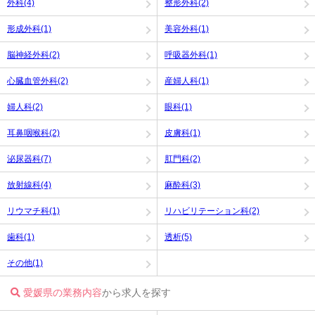
外科(4)
整形外科(2)
形成外科(1)
美容外科(1)
脳神経外科(2)
呼吸器外科(1)
心臓血管外科(2)
産婦人科(1)
婦人科(2)
眼科(1)
耳鼻咽喉科(2)
皮膚科(1)
泌尿器科(7)
肛門科(2)
放射線科(4)
麻酔科(3)
リウマチ科(1)
リハビリテーション科(2)
歯科(1)
透析(5)
その他(1)
愛媛県の業務内容
から求人を探す