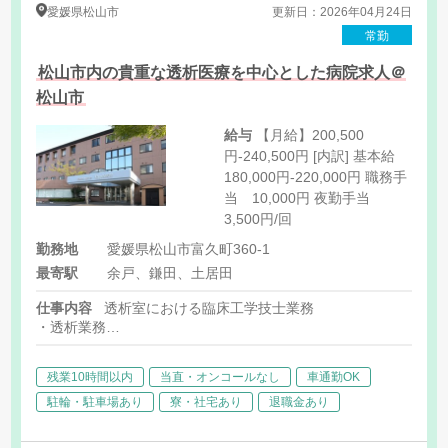
愛媛県
松山市
更新日：2026年04月24日
常勤
松山市内の貴重な透析医療を中心とした病院求人＠
松山市
給与
【月給】200,500
円-240,500円 [内訳] 基本給
180,000円-220,000円 職務手
当 10,000円 夜勤手当
3,500円/回
勤務地
愛媛県松山市富久町360-1
最寄駅
余戸、鎌田、土居田
仕事内容
透析室における臨床工学技士業務
・透析業務
・機器管理業務
残業10時間以内
当直・オンコールなし
車通勤OK
駐輪・駐車場あり
寮・社宅あり
退職金あり