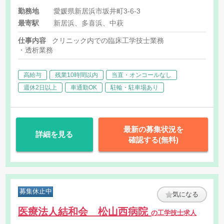
当:10,000円
勤務地
愛媛県新居浜市坂井町3-6-3
最寄駅
新居浜、多喜浜、中萩
仕事内容
クリニック内での臨床工学技士業務
・透析業務
高給与
残業10時間以内
当直・オンコールなし
週休2日以上
車通勤OK
駐輪・駐車場あり
最新の募集状況を
詳細を見る
確認する(無料)
募集休止中
気になる
医療法人結和会 松山西病院
の工学技士求人