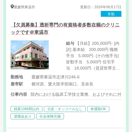
愛媛県
東温市
更新日：2026年06月17日
常勤
【欠員募集】透析専門の有資格者多数在籍のクリニ
ックです＠東温市
給与
【月給】205,000円- [内
訳] 基本給 200,000円 職務
手当 5,000円- [その他手当]
皆勤手当 5,000円 住宅手
当 18,000円（賃貸世帯主の
み）※持ち家の場合は別途相
勤務地
愛媛県東温市志津川246-6
談 早出手当 夜間透析手当
最寄駅
横河原、愛大医学部南口、見奈良
仕事内容
院内における臨床工学技士業務、およびそれに付随す
残業10時間以内
当直・オンコールなし
車通勤OK
退職金あり
社会保険完備