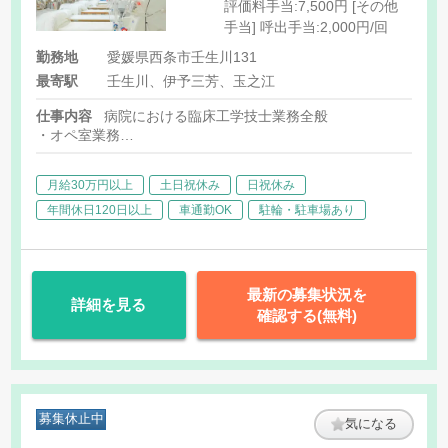
評価料手当:7,500円 [その他
手当] 呼出手当:2,000円/回
勤務地
愛媛県西条市壬生川131
最寄駅
壬生川、伊予三芳、玉之江
仕事内容
病院における臨床工学技士業務全般
・オペ室業務
・内視鏡業務
・医療機器管理業務
月給30万円以上
土日祝休み
日祝休み
年間休日120日以上
車通勤OK
駐輪・駐車場あり
最新の募集状況を
詳細を見る
確認する(無料)
募集休止中
気になる