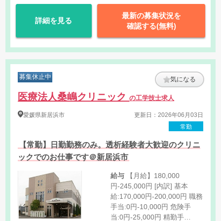
最新の募集状況を
詳細を見る
確認する(無料)
募集休止中
気になる
医療法人桑嶋クリニック
の工学技士求人
愛媛県
新居浜市
更新日：2026年06月03日
常勤
【常勤】日勤勤務のみ。透析経験者大歓迎のクリニ
ックでのお仕事です＠新居浜市
給与
【月給】180,000
円-245,000円 [内訳] 基本
給:170,000円-200,000円 職務
手当:0円-10,000円 危険手
当:0円-25,000円 精勤手