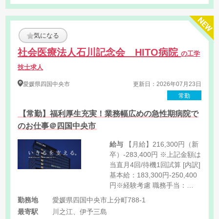
気になる
社会医療法人石川記念会 HITO病院
の工学
技士求人
愛媛県
四国中央市
更新日：2026年07月23日
常勤
【常勤】福利厚生充実！業務幅広めの急性期病院で
のお仕事＠四国中央市
給与
【月給】216,300円（新
卒）-283,400円 ※上記金額は
当直月4回/待機1回試算 [内訳]
基本給：183,300円-250,400
円※経験考慮 職務手当：
5,000円 ベースアップ手当：
勤務地
愛媛県四国中央市上分町788-1
17,000円程度 当直手当：
最寄駅
川之江、伊予三島
8,000円/回 オンコール手当：