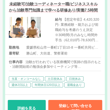
未経験可/治験コーディネーター職/ビジネススキル
から治験専門知識まで学べる研修あり/実働7.5時間
給与
【想定年収】4,420,320
円- 業務経験・能力および前
職給与を考慮のうえ決定
※30時間/月のみなし時間外
手当（62,010円-78,630円）
を含みます。（30時間を超過
勤務地
愛媛県松山市一番町1丁目10-8 一番町共同ビル302号室
した場合は別途時間外手当を
最寄駅
勝山町、大街道、警察署前
支給致します。） なお、研修
期間中、固定残業代は57,030
仕事内容
治験が行われている医療機関で医師の指示のもと医学
円-73,650円となります。
・治験開始前の勉強会参加やミーティング等
※OJT期間中(導入研修終了後
・医師指導監督の元被験者の選定（カルテスクリーニング）
・治験に参加する患者様に対する試験内容の補助説明
平均2ヶ月)は、職務手当
当直・オンコールなし
土日祝休み
日祝休み
・被験者のスケジュール管理
(20,000円/月)なし ※賞与に
・被験者との面談・服薬状況の確認
週休2日以上
年間休日120日以上
退職金あり
ついて 年2回（計4.00ヶ月
・診療・検査への同席
分）（12月（上期評価）、6
・院内スタッフへの連絡調整
月（下期評価））実績:全社平
・症例報告書の作成支援など
均基本給×4ヶ月 ※賞与月数
登録して問い合せる
4.0ヶ月は全社平均値となり
詳細を見る