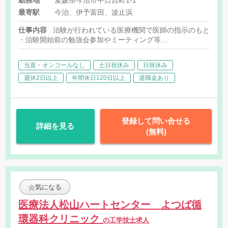
勤務地
愛媛県今治市中日吉町1-1
した場合は別途時間外手当を
最寄駅
今治、伊予富田、波止浜
支給致します。） なお、研修
期間中、固定残業代は57,030
仕事内容
治験が行われている医療機関で医師の指示のもと医学
円-73,650円となります。
・治験開始前の勉強会参加やミーティング等
※OJT期間中(導入研修終了後
・医師指導監督の元被験者の選定（カルテスクリーニング）
・治験に参加する患者様に対する試験内容の補助説明
平均2ヶ月)は、職務手当
当直・オンコールなし
土日祝休み
日祝休み
・被験者のスケジュール管理
(20,000円/月)なし ※賞与に
・被験者との面談・服薬状況の確認
週休2日以上
年間休日120日以上
退職金あり
ついて 年2回（計4.00ヶ月
・診療・検査への同席
分）（12月（上期評価）、6
・院内スタッフへの連絡調整
月（下期評価））実績:全社平
・症例報告書の作成支援など
均基本給×4ヶ月 ※賞与月数
登録して問い合せる
4.0ヶ月は全社平均値となり
詳細を見る
(無料)
ます。 ご入社初年度に関しま
しては、ご入社後に導入研修
期間等もあり、業績評価が評
価基準まで達しない場合があ
り、賞与月数が全社平均値を
気になる
下回ります。
医療法人松山ハートセンター よつば循
環器科クリニック
の工学技士求人