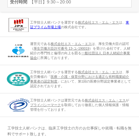
受付時間
【平日】9:30～20:00
工学技士人材バンクを運営する
株式会社エス・エム・エス
は、
東
証プライム市場上場
の株式会社です。
運営元である
株式会社エス・エム・エス
は、厚生労働大臣の認可
（
厚生労働大臣許可番号 13-ユ-190019
）を受けた会社です。人材
紹介の専門性と倫理の向上を図る
一般社団法人 日本人材紹介事業
協会
に所属しております。
工学技士人材バンクを運営する
株式会社エス・エム・エス
は、厚
生労働省の「
医療・介護・保育分野における適正な有料職業紹介
事業者の認定制度
」において、第1回の医療分野認定事業者として
認定されております。
工学技士人材バンクは運営元である
株式会社エス・エム・エス
が
プライバシーマーク
を取得しており徹底した個人情報保護・情報
管理を行っております。
工学技士人材バンクは、臨床工学技士の方のお仕事探しや就職・転職を無
料でサポート致します。