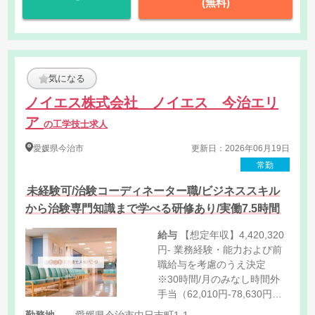
(無料)
ます。 ご入社初年度に関しま
しては、ご入社後に導入研修
期間等もあり、業績評価が評
価基準まで達しない場合があ
り、賞与月数が全社平均値を
気になる
下回ります。
ノイエス株式会社 ノイエス 今治エリ
ア
の工学技士求人
愛媛県
今治市
更新日：2026年06月19日
常勤
未経験可/治験コーディネーター職/ビジネススキル
から治験専門知識まで学べる研修あり/実働7.5時間
給与
【想定年収】4,420,320
円- 業務経験・能力および前
職給与を考慮のうえ決定
※30時間/月のみなし時間外
手当（62,010円-78,630円）
を含みます。（30時間を超過