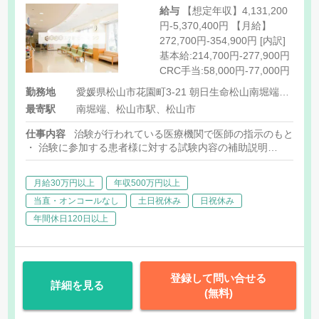
給与
【想定年収】4,131,200
円-5,370,400円 【月給】
272,700円-354,900円 [内訳]
基本給:214,700円-277,900円
CRC手当:58,000円-77,000円
勤務地
愛媛県松山市花園町3-21 朝日生命松山南堀端ビル3階
最寄駅
南堀端、松山市駅、松山市
仕事内容
治験が行われている医療機関で医師の指示のもと医学
・ 治験に参加する患者様に対する試験内容の補助説明
・ 患者様のスケジュール管理
・ 患者様との面談・服薬状況の確認
月給30万円以上
年収500万円以上
・ 診療・検査への同席
・ 院内スタッフへの連絡・調整
当直・オンコールなし
土日祝休み
日祝休み
・ 症例報告書の作成支援など
年間休日120日以上
・担当(試験)件数:平均4-6本
・担当施設:1-5施設（大きな病院だと1施設、クリニック）
※担当施設間は移動が発生します。
・業務比率:3対7(対人関係業務:事務作業)
登録して問い合せる
詳細を見る
(無料)