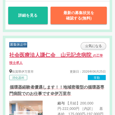
最新の募集状況を
詳細を見る
確認する(無料)
募集休止中
気になる
社会医療法人謙仁会 山元記念病院
の工学
技士求人
佐賀県
伊万里市
更新日：2026年06月25日
消化器科
常勤
循環器経験者優遇します！！地域密着型の循環器専
門病院でのお仕事です＠伊万里市
給与
【月給】200,000
円-222,000円 ［内訳］ 基
本給 175,000円-197,000円