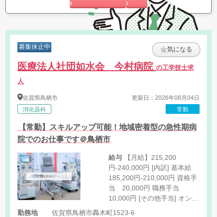
募集休止中
気になる
医療法人社団如水会 今村病院
の工学技士求
人
佐賀県
鳥栖市
更新日：2026年08月04日
消化器科
常勤
【常勤】スキルアップ可能！地域密着型の急性期病
院でのお仕事です＠鳥栖市
給与
【月給】215,200
円-240,000円 [内訳] 基本給
185,200円-210,000円 資格手
当 20,000円 職務手当
10,000円 [その他手当] オンコ
ール手当 3,000円/回
勤務地
佐賀県鳥栖市轟木町1523-6