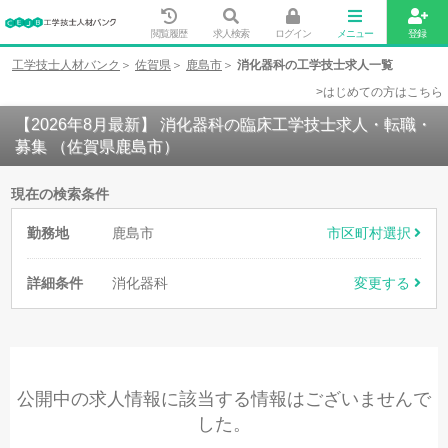
閲覧履歴
求人検索
ログイン
メニュー
登録
工学技士人材バンク
佐賀県
鹿島市
消化器科の工学技士求人一覧
>はじめての方はこちら
【2026年8月最新】 消化器科の臨床工学技士求人・転職・
募集 （佐賀県鹿島市）
現在の検索条件
勤務地
鹿島市
市区町村選択
詳細条件
消化器科
変更する
公開中の求人情報に該当する情報はございませんで
した。