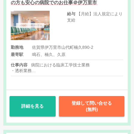
の方も安心の病院でのお仕事＠伊万里市
給与
【月給】法人規定により
支給
勤務地
佐賀県伊万里市山代町楠久890-2
最寄駅
鳴石、楠久、久原
仕事内容
病院における臨床工学技士業務
・透析業務
・機器管理業務
・人工呼吸器管理
・手術室業務
・高気圧酸素治療
登録して問い合せる
詳細を見る
(無料)