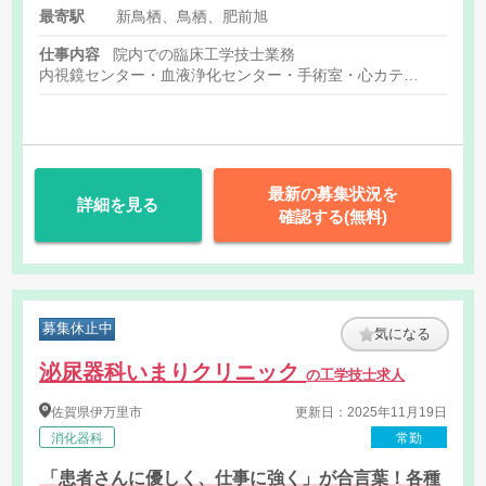
最寄駅
新鳥栖、鳥栖、肥前旭
仕事内容
院内での臨床工学技士業務
内視鏡センター・血液浄化センター・手術室・心カテ
※上記のいずれかの配属先の業務になります。
最新の募集状況を
詳細を見る
確認する(無料)
募集休止中
気になる
泌尿器科いまりクリニック
の工学技士求人
佐賀県
伊万里市
更新日：2025年11月19日
消化器科
常勤
「患者さんに優しく、仕事に強く」が合言葉！各種