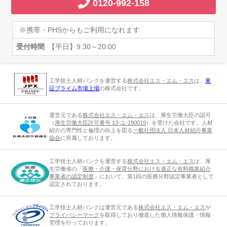
0120-992-158
※携帯・PHSからもご利用になれます
受付時間
【平日】9:30～20:00
工学技士人材バンクを運営する
株式会社エス・エム・エス
は、
東
証プライム市場上場
の株式会社です。
運営元である
株式会社エス・エム・エス
は、厚生労働大臣の認可
（
厚生労働大臣許可番号 13-ユ-190019
）を受けた会社です。人材
紹介の専門性と倫理の向上を図る
一般社団法人 日本人材紹介事業
協会
に所属しております。
工学技士人材バンクを運営する
株式会社エス・エム・エス
は、厚
生労働省の「
医療・介護・保育分野における適正な有料職業紹介
事業者の認定制度
」において、第1回の医療分野認定事業者として
認定されております。
工学技士人材バンクは運営元である
株式会社エス・エム・エス
が
プライバシーマーク
を取得しており徹底した個人情報保護・情報
管理を行っております。