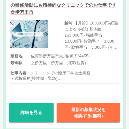
の研修活動にも積極的なクリニックでのお仕事です
＠伊万里市
給与
【月給】169,000円-経験
による [内訳] 基本給
153,000円- 職能手当
10,000円- 皆勤手当 3,000
円- 勤勉手当 3,000円- [その
他手当] 扶養手当：8,000円‐
勤務地
佐賀県伊万里市大川内町甲4455-1
住宅手当：8,000円‐15,000円
最寄駅
上伊万里、伊万里、川東(佐賀)
仕事内容
クリニックでの臨床工学技士業務
・透析業務(慢性期・緊急)
・院内医療機械の保守点検
・他付随業務
最新の募集状況を
詳細を見る
確認する(無料)