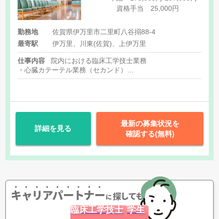
資格手当 25,000円
勤務地
佐賀県伊万里市二里町八谷搦88-4
最寄駅
伊万里、川東(佐賀)、上伊万里
仕事内容
院内における臨床工学技士業務
・心臓カテーテル業務（セカンド）
・ペースメーカー業務（植え込み術にMEとしての介助業務、植
・手術室業務
・呼吸器管理業務
・機器管理業務
※病床数150床（一般病棟/DPC:54床、療養病棟:48床、地域包括
最新の募集状況を
詳細を見る
確認する(無料)
キャリアパートナー
探してもらう
に
臨床工学技士
学生