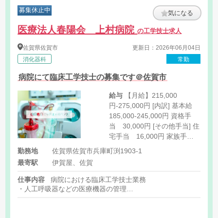
募集休止中
気になる
医療法人春陽会 上村病院
の工学技士求人
佐賀県
佐賀市
更新日：2026年06月04日
消化器科
常勤
病院にて臨床工学技士の募集です＠佐賀市
給与
【月給】215,000
円-275,000円 [内訳] 基本給
185,000-245,000円 資格手
当 30,000円 [その他手当] 住
宅手当 16,000円 家族手
当 配偶者15,000円、第1子
勤務地
佐賀県佐賀市兵庫町渕1903-1
4,000円
最寄駅
伊賀屋、佐賀
仕事内容
病院における臨床工学技士業務
・人工呼吸器などの医療機器の管理
・救急で運ばれてきた透析患者様の透析管理など