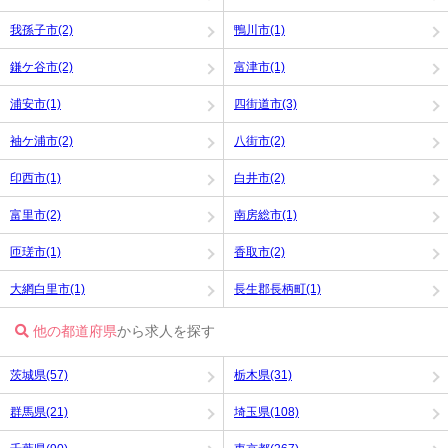
我孫子市(2)
鴨川市(1)
鎌ケ谷市(2)
富津市(1)
浦安市(1)
四街道市(3)
袖ケ浦市(2)
八街市(2)
印西市(1)
白井市(2)
富里市(2)
南房総市(1)
匝瑳市(1)
香取市(2)
大網白里市(1)
長生郡長柄町(1)
他の都道府県
から求人を探す
茨城県(57)
栃木県(31)
群馬県(21)
埼玉県(108)