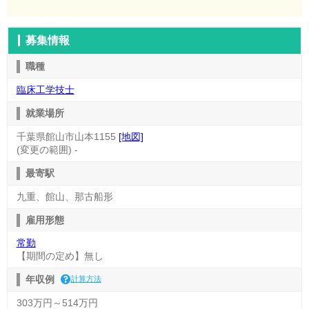
募集情報
職種
臨床工学技士
就業場所
千葉県館山市山本1155
[地図]
(変更の範囲) -
最寄駅
九重、館山、那古船形
雇用形態
常勤
【期間の定め】無し
年収例
計算方法
303万円～514万円