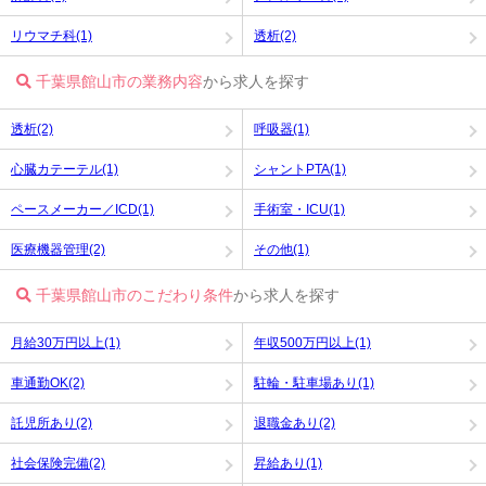
リウマチ科(1)
透析(2)
千葉県館山市の業務内容
から求人を探す
透析(2)
呼吸器(1)
心臓カテーテル(1)
シャントPTA(1)
ペースメーカー／ICD(1)
手術室・ICU(1)
医療機器管理(2)
その他(1)
千葉県館山市のこだわり条件
から求人を探す
月給30万円以上(1)
年収500万円以上(1)
車通勤OK(2)
駐輪・駐車場あり(1)
託児所あり(2)
退職金あり(2)
社会保険完備(2)
昇給あり(1)