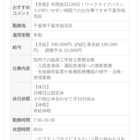
【常勤】年間休日120日！ワークライフバラン
おすすめ
スの叶いやすい病院でのお仕事です＠千葉市稲
コメント
毛区
勤務地
千葉県千葉市稲毛区
雇用形態
常勤
【月給】190,000円- [内訳] 基本給:180,000
給与
円- 調整手当:10,000円
院内での臨床工学技士業務全般
・入院患者様・通院患者様への透析業務
仕事内容
・生命維持装置や各種医療機器の保守・点検・
管理業務
【休日】
日曜日は固定休
休日休暇
その他公休合わせて月10日休み
【休暇】
有給休暇
勤務時間
7:30-16:30
休憩時間
60分
・ナラティブホスピタルという取り組みもされ