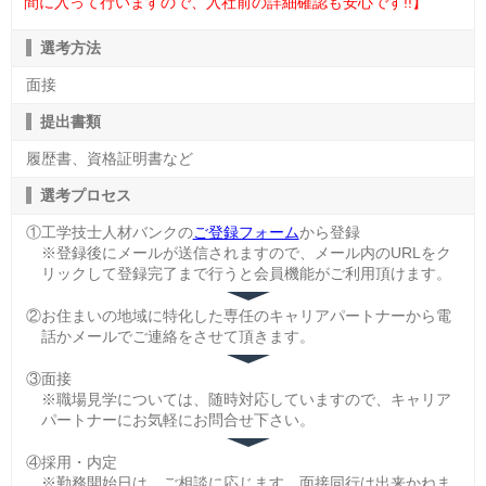
間に入って行いますので、入社前の詳細確認も安心です!!】
選考方法
面接
提出書類
履歴書、資格証明書など
選考プロセス
①工学技士人材バンクの
ご登録フォーム
から登録
※登録後にメールが送信されますので、メール内のURLをク
リックして登録完了まで行うと会員機能がご利用頂けます。
②お住まいの地域に特化した専任のキャリアパートナーから電
話かメールでご連絡をさせて頂きます。
③面接
※職場見学については、随時対応していますので、キャリア
パートナーにお気軽にお問合せ下さい。
④採用・内定
※勤務開始日は、ご相談に応じます。面接同行は出来かねま