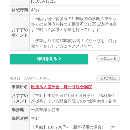
[3]8:30-17:15
九重
休憩時間
45分
最寄り駅2
・当院は慢性腎臓病の初期段階の診断治療から
館山
多くの合併症を持つ末期腎不全に至る透析治療
おすすめ
まで幅広く診療・治療を行っています。
最寄り駅3
ポイント
・残業は月平均10時間以内！メリハリをつけた
那古船形
働き方をしたい方におススメです。
ホームページ
詳細を見る
気になる
http://www.awairyo.jp/
更新日：2026年08月05日
気になる
事業所名
医療法人徳洲会 鎌ケ谷総合病院
おすすめ
【常勤】年間休日110日！各種手当・福利厚生
コメント
が従事している総合病院でのお仕事＠鎌ヶ谷市
勤務地
千葉県鎌ケ谷市
雇用形態
常勤
【月給】199,700円- （新卒採用の場合） ・大