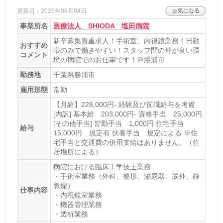
更新日：2026年08月04日
気になる
事業所名
医療法人 SHIODA 塩田病院
新卒募集貴重求人！手術室、内視鏡業務！日勤
おすすめ
帯のみで働きやすい！スタッフ間の仲が良い環
コメント
境の病院でのお仕事です！＠勝浦市
勤務地
千葉県勝浦市
雇用形態
常勤
【月給】228,000円- 経験及び前職給与を考慮
[内訳] 基本給 203,000円- 資格手当 25,000円
[その他手当] 皆勤手当 1,000円 住宅手当
給与
15,000円 規定有 扶養手当 規定による ※住
宅手当と交通費の併用支給はありません。（住
居場所による）
病院における臨床工学技士業務
・手術室業務（外科、整形、泌尿器、脳外、静
脈瘤）
仕事内容
・内視鏡室業務
・機器管理業務
・透析業務