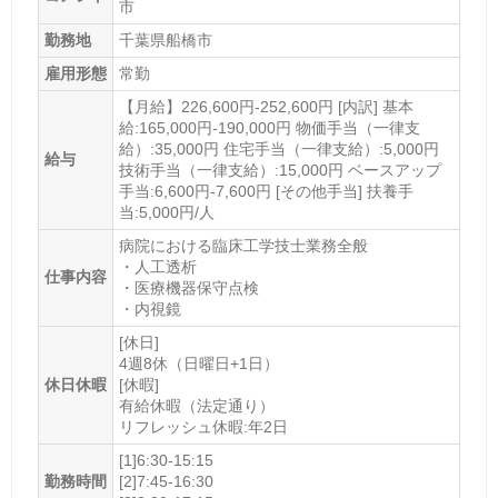
市
内科・呼吸器科・消化器科・循環器科・小児科・神経内科・外
科・泌尿器科・麻酔科・アレルギー科・リウマチ科・透析
勤務地
千葉県船橋市
診療時間
雇用形態
常勤
月～土 9:00～12:00(科目毎時間・曜日あり/予約制) 月～金
【月給】226,600円-252,600円 [内訳] 基本
13:30～17:00(科目毎時間・曜日あり/予約制)
給:165,000円-190,000円 物価手当（一律支
給）:35,000円 住宅手当（一律支給）:5,000円
給与
休診日
技術手当（一律支給）:15,000円 ベースアップ
手当:6,600円-7,600円 [その他手当] 扶養手
日・祝
当:5,000円/人
病床数
病院における臨床工学技士業務全般
・人工透析
149
仕事内容
・医療機器保守点検
・内視鏡
一般病棟
[休日]
149
4週8休（日曜日+1日）
休日休暇
[休暇]
住所
有給休暇（法定通り）
リフレッシュ休暇:年2日
千葉県館山市山本1155
[地図]
[1]6:30-15:15
最寄り駅1
勤務時間
[2]7:45-16:30