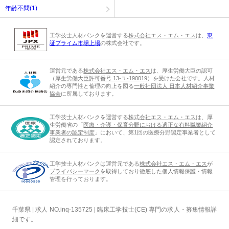
年齢不問(1)
工学技士人材バンクを運営する
株式会社エス・エム・エス
は、
東
証プライム市場上場
の株式会社です。
運営元である
株式会社エス・エム・エス
は、厚生労働大臣の認可
（
厚生労働大臣許可番号 13-ユ-190019
）を受けた会社です。人材
紹介の専門性と倫理の向上を図る
一般社団法人 日本人材紹介事業
協会
に所属しております。
工学技士人材バンクを運営する
株式会社エス・エム・エス
は、厚
生労働省の「
医療・介護・保育分野における適正な有料職業紹介
事業者の認定制度
」において、第1回の医療分野認定事業者として
認定されております。
工学技士人材バンクは運営元である
株式会社エス・エム・エス
が
プライバシーマーク
を取得しており徹底した個人情報保護・情報
管理を行っております。
千葉県 | 求人 NO.inq-135725 | 臨床工学技士(CE) 専門の求人・募集情報詳
細です。