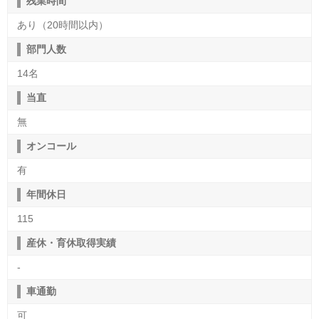
残業時間
あり（20時間以内）
部門人数
14名
当直
無
オンコール
有
年間休日
115
産休・育休取得実績
-
車通勤
可