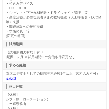
・植込みデバイス
・HD・OHDF
・シャント・下肢末梢動脈・ドライウェイト管理 等
・高度治療が必要な患者さまの救急搬送（人工呼吸器・ECOM
等）支援
・関連施設への技術提供
・学術発表 等
(変更の範囲) -
試用期間
【試用期間の有無】有り
[期間]3ヶ月 ※試用期間中の労働条件変更なし
求める経験
臨床工学技士としての病院実務経験3年以上（透析のみ不可）
その他
休日休暇
【休日】
シフト制（ローテーション）
※土曜勤務有
【休暇】