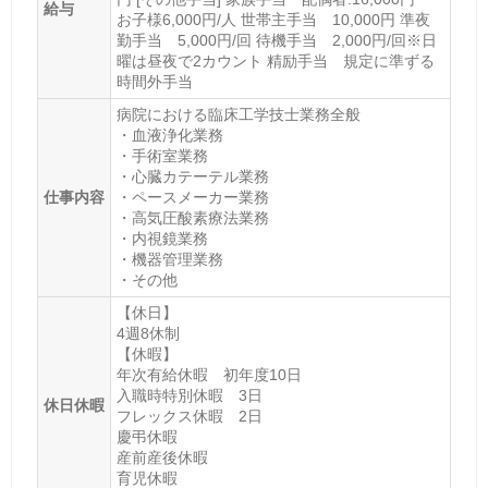
給与
お子様6,000円/人 世帯主手当 10,000円 準夜
勤手当 5,000円/回 待機手当 2,000円/回※日
曜は昼夜で2カウント 精励手当 規定に準ずる
時間外手当
病院における臨床工学技士業務全般
・血液浄化業務
・手術室業務
・心臓カテーテル業務
仕事内容
・ペースメーカー業務
・高気圧酸素療法業務
・内視鏡業務
・機器管理業務
・その他
【休日】
4週8休制
【休暇】
年次有給休暇 初年度10日
入職時特別休暇 3日
休日休暇
フレックス休暇 2日
慶弔休暇
産前産後休暇
育児休暇