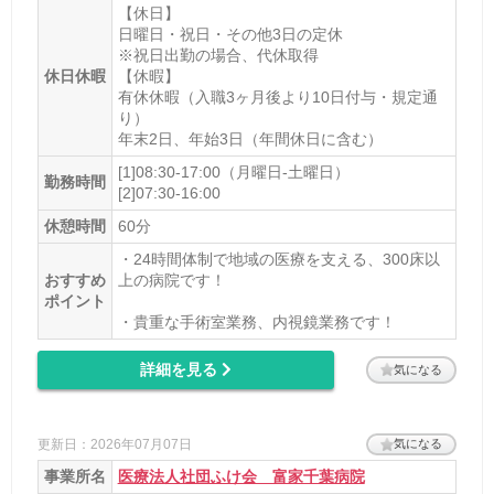
【休日】
日曜日・祝日・その他3日の定休
※祝日出勤の場合、代休取得
休日休暇
【休暇】
有休休暇（入職3ヶ月後より10日付与・規定通
り）
年末2日、年始3日（年間休日に含む）
[1]08:30-17:00（月曜日-土曜日）
勤務時間
[2]07:30-16:00
休憩時間
60分
・24時間体制で地域の医療を支える、300床以
おすすめ
上の病院です！
ポイント
・貴重な手術室業務、内視鏡業務です！
詳細を見る
気になる
更新日：2026年07月07日
気になる
事業所名
医療法人社団ふけ会 富家千葉病院