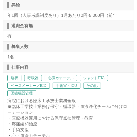
昇給
年1回（人事考課制度あり）1月あたり0円-5,000円（前年
退職金有無
有
募集人数
1名
仕事内容
透析
呼吸器
心臓カテーテル
シャントPTA
ペースメーカー／ICD
手術室・ICU
その他
医療機器管理
病院における臨床工学技士業務全般
※臨床工学技士業務は保守・循環器・血液浄化チームに分けロ
ーテーション
・医療機器運用における保守点検管理・教育
・疼痛緩和治療
・手術支援
・心・血管カテーテル