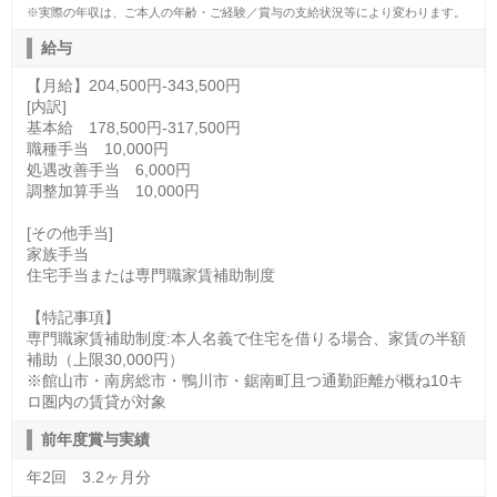
※実際の年収は、ご本人の年齢・ご経験／賞与の支給状況等により変わります。
給与
【月給】204,500円-343,500円
[内訳]
基本給 178,500円-317,500円
職種手当 10,000円
処遇改善手当 6,000円
調整加算手当 10,000円
[その他手当]
家族手当
住宅手当または専門職家賃補助制度
【特記事項】
専門職家賃補助制度:本人名義で住宅を借りる場合、家賃の半額
補助（上限30,000円）
※館山市・南房総市・鴨川市・鋸南町且つ通勤距離が概ね10キ
ロ圏内の賃貸が対象
前年度賞与実績
年2回 3.2ヶ月分