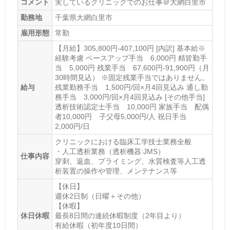
コメント
実しているクリニックでのお仕事＠大網白里市
勤務地
千葉県大網白里市
雇用形態
常勤
【月給】305,800円-407,100円 [内訳] 基本給※
経験考慮 ベースアップ手当 6,000円 精皆勤手
当 5,000円 残業手当 67,600円-91,900円（月
30時間見込） ※固定残業手当ではありません。
給与
残業勤務手当 1,500円/回×月4回見込み 通し勤
務手当 3,000円/回×月4回見込み [その他手当]
透析技術認定士手当 10,000円 家族手当 配偶
者10,000円 子父母5,000円/人 祝日手当
2,000円/日
クリニックにおける臨床工学技士業務全般
・人工透析業務（透析機器:JMS）
仕事内容
穿刺、返血、プライミング、水質検査等人工透
析装置の操作や管理、メンテナンス等
【休日】
週休2日制（日曜＋その他）
【休暇】
休日休暇
最長8日間の連続休暇制度（2年目より）
有給休暇（初年度10日間）