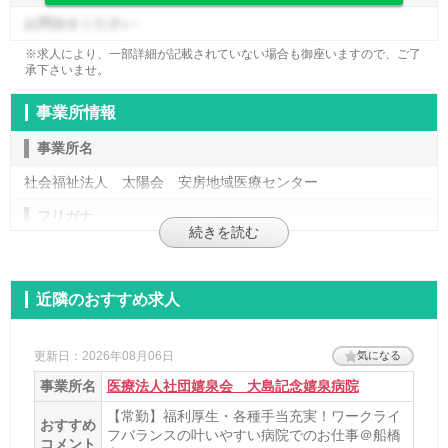
お問合せください
※求人により、一部詳細が記載されていない場合も御座いますので、ご了
承下さいませ。
事業所情報
事業所名
社会福祉法人 太陽会 安房地域医療センター
フリガナ
アワチイキイリョウセンター
施設形態
近隣のおすすめ求人
病院
法人名
更新日：2026年08月06日
気になる
事業所名
医療法人社団嬉泉会 大島記念嬉泉病院
社会福祉法人 太陽会
【常勤】福利厚生・各種手当充実！ワークライ
診療項目
おすすめ
フバランスの叶いやすい病院でのお仕事＠船橋
コメント