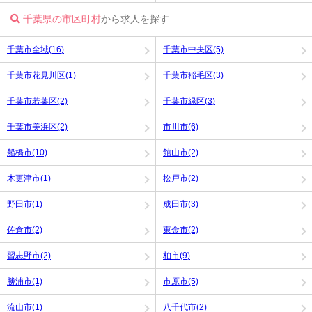
千葉県の市区町村
から求人を探す
千葉市全域(16)
千葉市中央区(5)
千葉市花見川区(1)
千葉市稲毛区(3)
千葉市若葉区(2)
千葉市緑区(3)
千葉市美浜区(2)
市川市(6)
船橋市(10)
館山市(2)
木更津市(1)
松戸市(2)
野田市(1)
成田市(3)
佐倉市(2)
東金市(2)
習志野市(2)
柏市(9)
勝浦市(1)
市原市(5)
流山市(1)
八千代市(2)