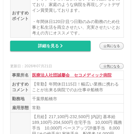
ており、家庭のような病院を再現しグットデザ
イン賞受賞しております。
おすすめ
ポイント
・年間休日120日!且つ日勤のみの勤務のため仕
事と私生活を両立させたい、充実させたいとお
考えの方にオススメです。
詳細を見る
気になる
更新日：2026年07月21日
気になる
事業所名
医療法人社団誠馨会 セコメディック病院
おすすめ
【常勤】年間休日115日！幅広い業務に携わる
コメント
ことが出来る病院でのお仕事＠船橋市
勤務地
千葉県船橋市
雇用形態
常勤
【月給】217,100円-232,500円 [内訳] 基本給
189,100円‐204,500円 住宅手当 10,000円 職務
手当 10,000円 ベースアップ評価手当 8,000
円 [その他手当] 家族手当 配偶者:16,000円