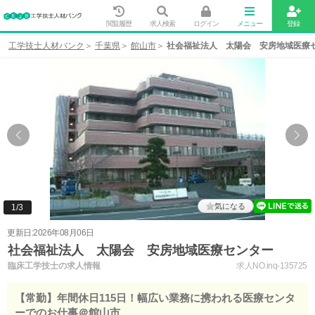
閲覧履歴
求人検索
ログイン
メニュー
登録
工学技士人材バンク
千葉県
館山市
社会福祉法人 太陽会 安房地域医療
気になる
1
/
3
更新日:2026年08月06日
社会福祉法人 太陽会 安房地域医療センター
臨床工学技士の求人情報
求人NO.inq-135725
【常勤】年間休日115日！幅広い業務に携われる医療センタ
ーでのお仕事＠館山市