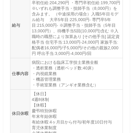
卒初任給:204,290円 ・専門卒初任給:199,700円
※いずれも調整手当・技師手当（8,000円）を
含みます。 （中途採用の場合）入職5年目モデ
ル給与 大卒5年目:225,000円- 専門卒5年
給与
目:215,000円- ※調整手当・技師手当（5年目
13,000円）、待機手当5回(10,000円)含む ※入
職時の職歴により加算あり [その他手当] 認定資
格手当 住宅手当:13,000円-24,000円 家族手当:
配偶者16,000円/子5,000円/その他の親族2,000
円 呼出手当:3,000円-4,000円/回
病院における臨床工学技士業務全般
・透析業務（透析ベッド数:40床）
仕事内容
・内視鏡業務
・機器管理業務
・手術室業務（アンギオ業務含む）
【休日】
4週8休制
【休暇】
慶弔特別休暇
休日休暇
年末年始休暇
有給休暇:4ヶ月目から付与/初年度10日付与
育児休業制度