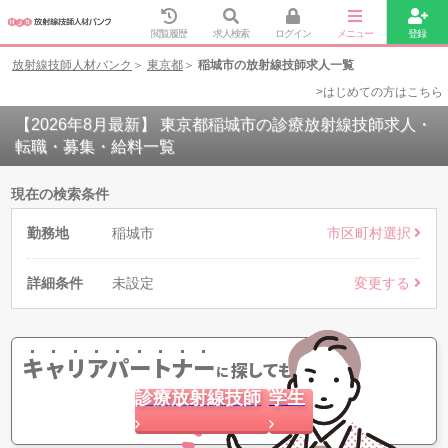
閲覧履歴
求人検索
ログイン
メニュー
登録
放射線技師人材バンク
東京都
稲城市の放射線技師求人一覧
>はじめての方はこちら
【2026年8月最新】 東京都稲城市の診療放射線技師求人・
転職・募集・給料一覧
現在の検索条件
勤務地
稲城市
市区町村選択
詳細条件
未設定
変更する
キャリアパートナー
探してもらう
に
診療放射線技師
学生