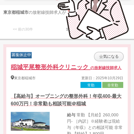
1
東京都稲城市
の放射線技師求人が
件 見つかりました
<< 前の30件
1
次の30件 >>
募集休止中
気になる
稲城平尾整形外科クリニック
の放射線技師求人
東京都
稲城市
更新日：2025年10月29日
常勤
非常勤
【高給与】オープニングの整形外科！年収400-最大
600万円！非常勤も相談可能＠稲城
給与
常勤 【月給】260,000
円- ［内訳］※経験者は現給
与（年収）との相談可能 非常
勤 【時給】1,800円-