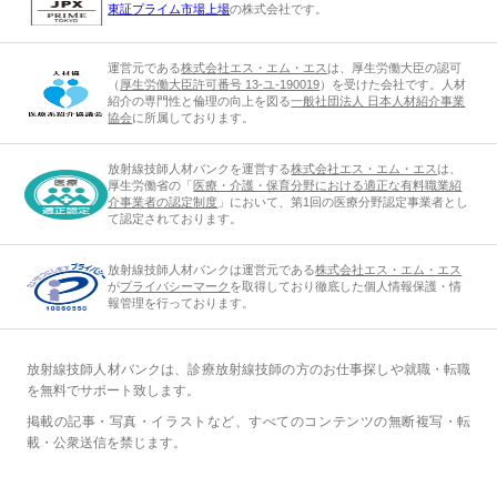
東証プライム市場上場
の株式会社です。
運営元である
株式会社エス・エム・エス
は、厚生労働大臣の認可
（
厚生労働大臣許可番号 13-ユ-190019
）を受けた会社です。人材
紹介の専門性と倫理の向上を図る
一般社団法人 日本人材紹介事業
協会
に所属しております。
放射線技師人材バンクを運営する
株式会社エス・エム・エス
は、
厚生労働省の「
医療・介護・保育分野における適正な有料職業紹
介事業者の認定制度
」において、第1回の医療分野認定事業者とし
て認定されております。
放射線技師人材バンクは運営元である
株式会社エス・エム・エス
が
プライバシーマーク
を取得しており徹底した個人情報保護・情
報管理を行っております。
放射線技師人材バンクは、診療放射線技師の方のお仕事探しや就職・転職
を無料でサポート致します。
掲載の記事・写真・イラストなど、すべてのコンテンツの無断複写・転
載・公衆送信を禁じます。