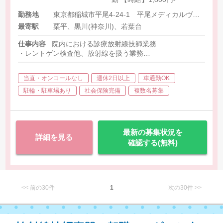
勤務地
東京都稲城市平尾4-24-1 平尾メディカルヴィレッジ
最寄駅
栗平、黒川(神奈川)、若葉台
仕事内容
院内における診療放射線技師業務
・レントゲン検査他、放射線を扱う業務
・レントゲン写真撮影、MRI(1.5テスラ)撮影の操作
当直・オンコールなし
週休2日以上
車通勤OK
・MRI：キヤノン Vantage Elan 頭部以外 整形外科範囲
・X線一般撮影装置：キャノン RADREX
駐輪・駐車場あり
社会保険完備
複数名募集
最新の募集状況を
詳細を見る
確認する(無料)
<< 前の30件
1
次の30件 >>