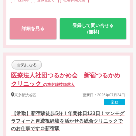
・受診者対応、検査運営、機器管理など
登録して問い合せる
詳細を見る
(無料)
気になる
医療法人社団つるかめ会 新宿つるかめ
クリニック
の放射線技師求人
東京都
渋谷区
更新日：2026年07月24日
常勤
【常勤】新宿駅徒歩5分！年間休日123日！マンモグ
ラフィーと胃透視経験を活かせる総合クリニックで
のお仕事です＠新宿駅