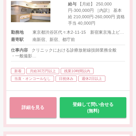
給与
【月給】 250,000
円-300,000円 ［内訳］ 基本
給 210,000円-260,000円 資格
手当 40,000円
勤務地
東京都渋谷区代々木2-11-15 新宿東京海上ビル3F・4F
最寄駅
南新宿、新宿、都庁前
仕事内容
クリニックにおける診療放射線技師業務全般
・一般撮影
・CT
・マンモグラフィー
新着
月給30万円以上
残業10時間以内
・胃透視
・骨密度検査
当直・オンコールなし
日祝休み
週休2日以上
・その他撮影、および関連する業務
登録して問い合せる
詳細を見る
(無料)