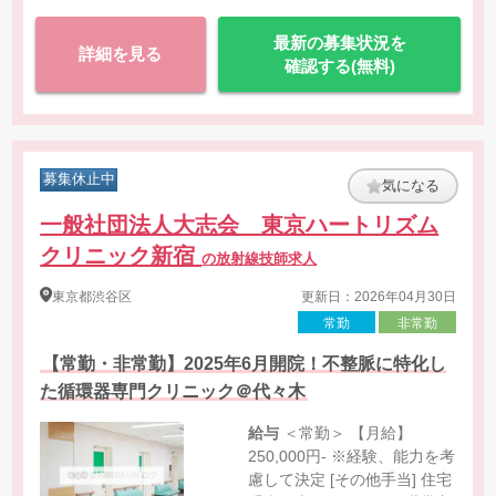
最新の募集状況を
詳細を見る
確認する(無料)
募集休止中
気になる
一般社団法人大志会 東京ハートリズム
クリニック新宿
の放射線技師求人
東京都
渋谷区
更新日：2026年04月30日
常勤
非常勤
【常勤・非常勤】2025年6月開院！不整脈に特化し
た循環器専門クリニック＠代々木
給与
＜常勤＞ 【月給】
250,000円- ※経験、能力を考
慮して決定 [その他手当] 住宅