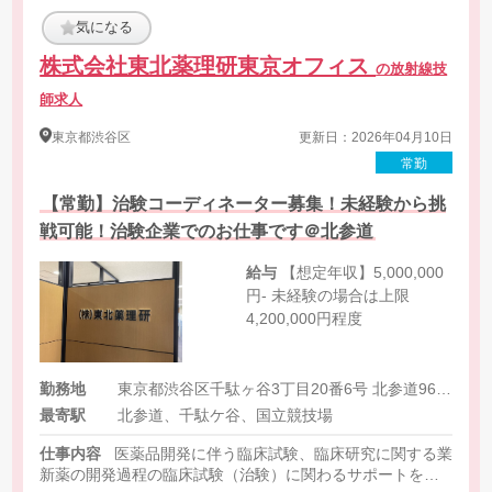
気になる
株式会社東北薬理研東京オフィス
の放射線技
師求人
東京都
渋谷区
更新日：2026年04月10日
常勤
【常勤】治験コーディネーター募集！未経験から挑
戦可能！治験企業でのお仕事です＠北参道
給与
【想定年収】5,000,000
円- 未経験の場合は上限
4,200,000円程度
勤務地
東京都渋谷区千駄ヶ谷3丁目20番6号 北参道96ビルANNEX2階
最寄駅
北参道、千駄ケ谷、国立競技場
仕事内容
医薬品開発に伴う臨床試験、臨床研究に関する業務
新薬の開発過程の臨床試験（治験）に関わるサポートを医療機関