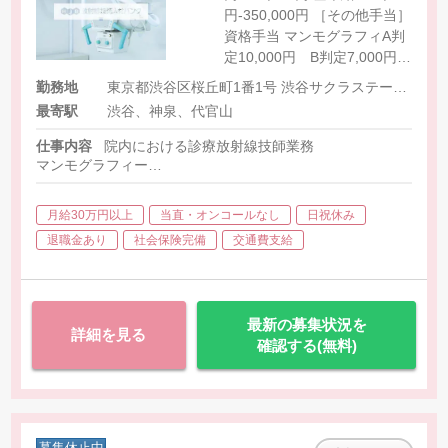
円-350,000円 ［その他手当］
資格手当 マンモグラフィA判
定10,000円 B判定7,000円
胃がん検診専門技師手当
勤務地
東京都渋谷区桜丘町1番1号 渋谷サクラステージ1階
5,000円 巡回検診車乗務手当
最寄駅
渋谷、神泉、代官山
2,000円-3,000円/日
仕事内容
院内における診療放射線技師業務
マンモグラフィー
胸部エックス線検査
胃部エックス線検査
月給30万円以上
当直・オンコールなし
日祝休み
健診システム入力（PC操作）
退職金あり
社会保険完備
交通費支給
※丸の内、表参道、有楽町、紀尾井町、渋谷の5院の中のいずれ
院外（巡回検診）における診療放射線技師業務
巡回検診におけるマンモグラフィー検査
最新の募集状況を
詳細を見る
頻度は月1回-2回程度です。
確認する(無料)
泊まりの地方出張［群馬・静岡など］は年1回程度。
募集休止中