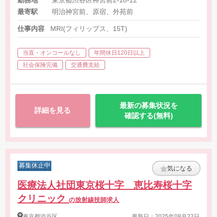
最寄駅
明治神宮前、原宿、外苑前
仕事内容
MRI(フィリップス、15T)
当直・オンコールなし
年間休日120日以上
社会保険完備
交通費支給
最新の募集状況を
詳細を見る
確認する(無料)
募集休止中
気になる
医療法人社団東京桜十字 恵比寿桜十字
クリニック
の放射線技師求人
東京都
渋谷区
更新日：2025年08月22日