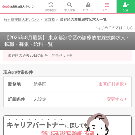
閲覧履歴
求人検索
ログイン
メニュー
登録
放射線技師人材バンク
東京都
渋谷区の放射線技師求人一覧
>はじめての方はこちら
【2026年8月最新】 東京都渋谷区の診療放射線技師求人・
転職・募集・給料一覧
渋谷区の過去30日の応募・問合せ：
7
件
現在の検索条件
勤務地
渋谷区
市区町村選択
詳細条件
未設定
変更する
キャリアパートナー
探してもらう
に
診療放射線技師
学生