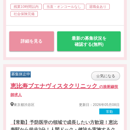
残業10時間以内
当直・オンコールなし
退職金あり
社会保険完備
最新の募集状況を
詳細を見る
確認する(無料)
募集休止中
気になる
恵比寿ブエナヴィスタクリニック
の放射線技
師求人
東京都
渋谷区
更新日：2026年05月08日
常勤
【常勤】予防医学の領域で成長したい方歓迎！恵比
寿駅から徒歩3分！人間ドック・健診を実施するク