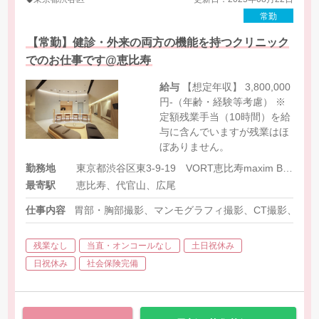
常勤
【常勤】健診・外来の両方の機能を持つクリニック
でのお仕事です@恵比寿
給与
【想定年収】 3,800,000
円-（年齢・経験等考慮） ※
定額残業手当（10時間）を給
与に含んでいますが残業はほ
ぼありません。
勤務地
東京都渋谷区東3-9-19 VORT恵比寿maxim B1F
最寄駅
恵比寿、代官山、広尾
仕事内容
胃部・胸部撮影、マンモグラフィ撮影、CT撮影、そ
残業なし
当直・オンコールなし
土日祝休み
日祝休み
社会保険完備