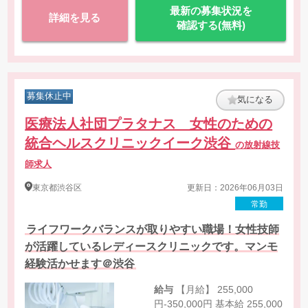
最新の募集状況を
詳細を見る
院外（巡回検診）における診療放射線技師業務
確認する(無料)
巡回検診におけるマンモグラフィー検査
頻度は月1回-2回程度です。
泊まりの地方出張［群馬・静岡など］は年1回程度。
募集休止中
気になる
医療法人社団プラタナス 女性のための
統合ヘルスクリニックイーク渋谷
の放射線技
師求人
東京都
渋谷区
更新日：2026年06月03日
常勤
ライフワークバランスが取りやすい職場！女性技師
が活躍しているレディースクリニックです。マンモ
経験活かせます＠渋谷
給与
【月給】 255,000
円-350,000円 基本給 255,000