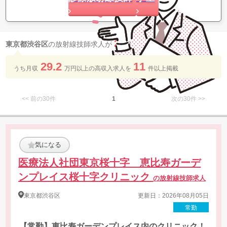
22
東京都渋谷区
の放射線技師求人が
件 見つかりました
29.2
11
うち月収
万円以上の​高収入求人を​
件以上​掲載
<< 前の30件
1
次の30件 >>
気になる
医療法人社団東京桜十字 恵比寿ガーデ
ンプレイス桜十字クリニック
の放射線技師求人
東京都
渋谷区
更新日：2026年08月05日
常勤
【常勤】恵比寿ガーデンプレイス内のクリニック！