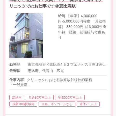
リニックでのお仕事です＠恵比寿駅
給与
【年俸】4,000,000
円-5,000,000円程度 ［月給換
算］ 330,000円-416,000円 ※
年齢、経験、前職給与考慮あ
り
勤務地
東京都渋谷区恵比寿4-5-3 ブエナビスタ恵比寿1階
最寄駅
恵比寿、代官山、広尾
仕事内容
クリニックにおける診療放射線技師業務
・一般撮影
・マンモグラフィー
・MRI（キヤノン製1.5T）
高給与
月給30万円以上
年収500万円以上
・CT（キヤノン製16列）
・他、人間ドックに付随する検査
残業10時間以内
当直・オンコールなし
週休2日以上
・事務作業