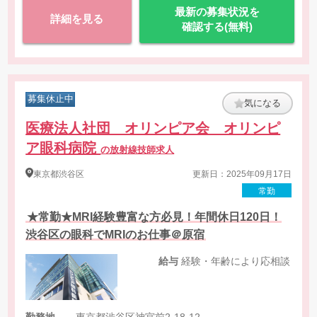
最新の募集状況を
詳細を見る
確認する(無料)
募集休止中
気になる
医療法人社団 オリンピア会 オリンピ
ア眼科病院
の放射線技師求人
東京都
渋谷区
更新日：2025年09月17日
常勤
★常勤★MRI経験豊富な方必見！年間休日120日！
渋谷区の眼科でMRIのお仕事＠原宿
給与
経験・年齢により応相談
勤務地
東京都渋谷区神宮前2-18-12