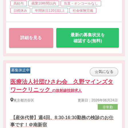
高給与
残業10時間以内
当直・オンコールなし
日祝休み
年間休日120日以上
社会保険完備
最新の募集状況を
詳細を見る
確認する(無料)
募集休止中
気になる
医療法人社団ひさわ会 久野マインズタ
ワークリニック
の放射線技師求人
東京都
渋谷区
更新日：2026年06月24日
非常勤
【産休代替】週4回、8:30-16:30勤務の検診のお仕
事です！＠南新宿