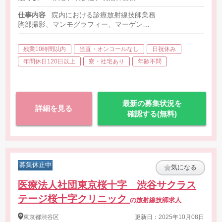
仕事内容
院内における診療放射線技師業務
胸部撮影、マンモグラフィー、マーゲン
紙カルテですが健診は電子化されています
残業10時間以内
当直・オンコールなし
日祝休み
年間休日120日以上
寮・社宅あり
年齢不問
最新の募集状況を
詳細を見る
確認する(無料)
募集休止中
気になる
医療法人社団東京桜十字 渋谷サクラス
テージ桜十字クリニック
の放射線技師求人
東京都
渋谷区
更新日：2025年10月08日