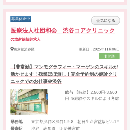
募集休止中
気になる
医療法人社団和会 渋谷コアクリニック
の放射線技師求人
東京都
渋谷区
更新日：2025年11月06日
非常勤
【非常勤】マンモグラフィー・マーゲンのスキルが
活かせます！残業ほぼ無し！完全予約制の健診クリ
ニックでのお仕事＠渋谷
給与
【時給】2,500円-3,500
円 ※経験やスキルにより考慮
勤務地
東京都渋谷区渋谷1-9-8 朝日生命宮益坂ビル1F
最寄駅
渋谷、表参道、明治神宮前