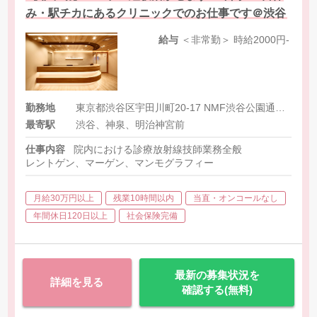
み・駅チカにあるクリニックでのお仕事です＠渋谷
給与
＜非常勤＞ 時給2000円-
勤務地
東京都渋谷区宇田川町20-17 NMF渋谷公園通りビル3階・4階・5階
最寄駅
渋谷、神泉、明治神宮前
仕事内容
院内における診療放射線技師業務全般
レントゲン、マーゲン、マンモグラフィー
月給30万円以上
残業10時間以内
当直・オンコールなし
年間休日120日以上
社会保険完備
最新の募集状況を
詳細を見る
確認する(無料)