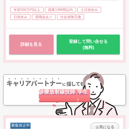
＜主な業務項目＞
年収500万円以上
残業10時間以内
土日祝休み
・臨床試験参加の適格確認業務
・臨床試験担当医師の同意説明時の補助
日祝休み
退職金あり
社会保険完備
・併用禁止薬の確認
・患者様の治験薬服薬指導
・治験のスケジュール管理
・患者様からのご質問・ご相談窓口
登録して問い合せる
詳細を見る
・医師の症例報告書の記入補助等
(無料)
キャリアパートナー
探してもらう
に
診療放射線技師
学生
募集休止中
気になる