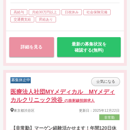
・骨密度検査
・カルテ記入
高給与
月給30万円以上
日祝休み
社会保険完備
・医師の補助等
交通費支給
昇給あり
※立ち上げや運営業務、集患対策におけるメディアやブログ、SN
※身長治療における運営業務を行っていただける方も大歓迎。
最新の募集状況を
詳細を見る
確認する(無料)
募集休止中
気になる
医療法人社団MYメディカル MYメディ
カルクリニック渋谷
の放射線技師求人
東京都
渋谷区
更新日：2025年12月22日
非常勤
【非常勤】マーゲン経験活かせます！年間120日休