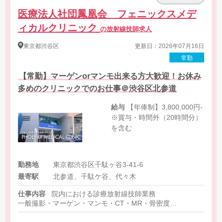
医療法人社団鳳凰会 フェニックスメデ
ィカルクリニック
の放射線技師求人
東京都
渋谷区
更新日：2026年07月16日
常勤
【常勤】マーゲンorマンモ出来る方大歓迎！お休み
多めのクリニックでのお仕事＠渋谷区北参道
給与
【年俸制】3,800,000円-
※賞与・時間外（20時間分）
を含む
勤務地
東京都渋谷区千駄ヶ谷3-41-6
最寄駅
北参道、千駄ケ谷、代々木
仕事内容
院内における診療放射線技師業務
一般撮影・マーゲン・マンモ・CT・MR・骨密度
※外来患者と健診の対応になります。