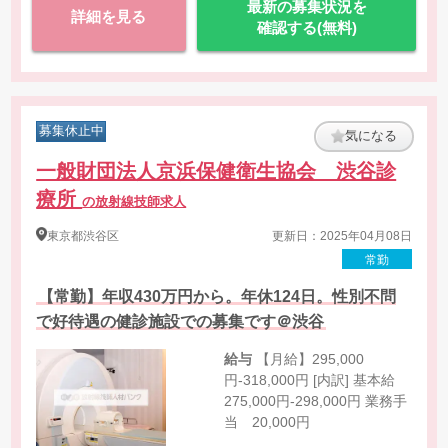
最新の募集状況を
詳細を見る
確認する(無料)
募集休止中
気になる
一般財団法人京浜保健衛生協会 渋谷診
療所
の放射線技師求人
東京都
渋谷区
更新日：2025年04月08日
常勤
【常勤】年収430万円から。年休124日。性別不問
で好待遇の健診施設での募集です＠渋谷
給与
【月給】295,000
円-318,000円 [内訳] 基本給
275,000円-298,000円 業務手
当 20,000円