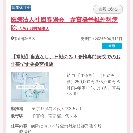
募集休止中
気になる
医療法人社団春陽会 参宮橋脊椎外科病
院
の放射線技師求人
東京都
渋谷区
更新日：2026年06月18日
常勤
【常勤】当直なし、日勤のみ！脊椎専門病院でのお
仕事です＠参宮橋駅
給与
【年俸制】 （月給換
算）250,000円-375,000円 ※
月額=年俸÷16ヶ月 (内、賞与
4ヶ月)
勤務地
東京都渋谷区代々木3-57-1
最寄駅
参宮橋、南新宿、代々木
仕事内容
病院における診療放射線技師業務全般
・一般撮影