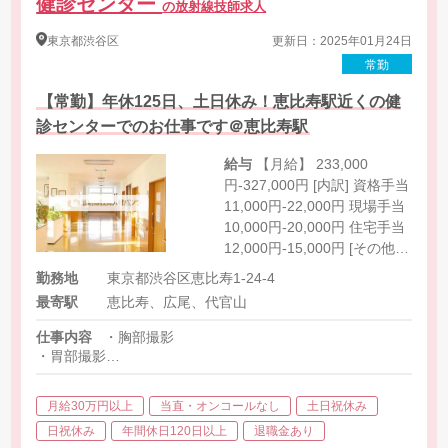
健診センター
の放射線技師求人
東京都
渋谷区
更新日：2025年01月24日
常勤
【常勤】年休125日、土日休み！恵比寿駅近くの健
診センターでのお仕事です＠恵比寿駅
給与
【月給】 233,000
円-327,000円 [内訳] 資格手当
11,000円-22,000円 現場手当
10,000円-20,000円 住宅手当
12,000円-15,000円 [その他手
当] マンモグラフィ手当
勤務地
東京都渋谷区恵比寿1-24-4
15,000円（要認定資格）
最寄駅
恵比寿、広尾、代官山
仕事内容
・胸部撮影
・胃部撮影
・マンモグラフィー撮影
・その他健康診断に関わる業務
月給30万円以上
当直・オンコールなし
土日祝休み
日祝休み
年間休日120日以上
退職金あり