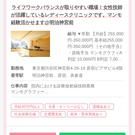
ライフワークバランスが取りやすい職場！女性技師
が活躍しているレディースクリニックです。マンモ
経験活かせます@明治神宮前
給与
▼常勤 【月給】255,000
円-350,000円 基本給255,000
円-350,000円 ［その他手当］
・資格手当 マンモグラフィA
判定 10,000/円 B判定 7,000
円/月 ・胃がん検診専門技師
勤務地
東京都渋谷区神宮前4-26-18 原宿ピアザビル4階
手当 5,000円/月 ・巡回検診
最寄駅
明治神宮前、原宿、表参道
車乗務手当 2,000円-3,000円/
日
仕事内容
院内における診療放射線技師業務
マンモグラフィー
胸部エックス線検査
胃部エックス線検査
月給30万円以上
当直・オンコールなし
退職金あり
健診システム入力（PC操作）
社会保険完備
交通費支給
産休・育休実績あり
※丸の内、表参道、有楽町、紀尾井町、渋谷の5院の中のいずれ
※非常勤は丸の内、有楽町、表参道いずれかでの勤務となります