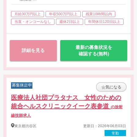
・CT
・MRI
月給30万円以上
年収500万円以上
残業10時間以内
・骨密度検査
・オペ撮影（Cアーム）
当直・オンコールなし
週休2日以上
年間休日120日以上
最新の募集状況を
詳細を見る
確認する(無料)
募集休止中
気になる
医療法人社団プラタナス 女性のための
統合ヘルスクリニックイーク表参道
の放射
線技師求人
東京都
渋谷区
更新日：2026年06月03日
常勤