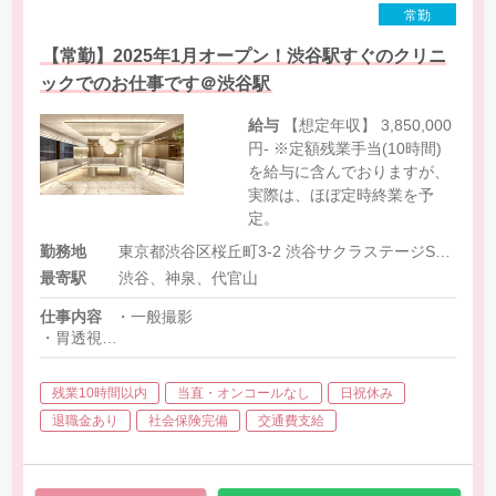
常勤
【常勤】2025年1月オープン！渋谷駅すぐのクリニ
ックでのお仕事です＠渋谷駅
給与
【想定年収】 3,850,000
円- ※定額残業手当(10時間)
を給与に含んでおりますが、
実際は、ほぼ定時終業を予
定。
勤務地
東京都渋谷区桜丘町3-2 渋谷サクラステージSAKURAタワー14F
最寄駅
渋谷、神泉、代官山
仕事内容
・一般撮影
・胃透視
・マンモグラフィー
・CT
残業10時間以内
当直・オンコールなし
日祝休み
退職金あり
社会保険完備
交通費支給