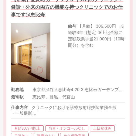
健診・外来の両方の機能を持つクリニックでのお仕
事です@恵比寿
給与
【月給】 306,500円 ※
経験8年目想定 ※上記金額に
定額残業手当21,000円（10時
間分）を含む
勤務地
東京都渋谷区恵比寿4-20-3 恵比寿ガーデンプレイスタワー3F
最寄駅
恵比寿、目黒、代官山
仕事内容
クリニックにおける診療放射線技師業務全般
・一般撮影
・CT
・マンモグラフィー
月給30万円以上
当直・オンコールなし
土日祝休み
・胃透視
日祝休み
退職金あり
社会保険完備