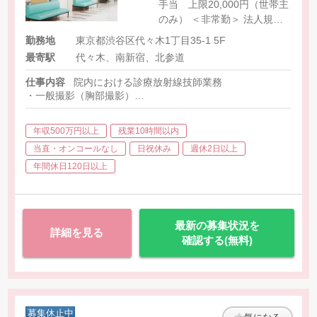
手当 上限20,000円（世帯主
のみ） ＜非常勤＞ 法人規定
により支給 ※経験、能力を考
勤務地
東京都渋谷区代々木1丁目35-1 5F
慮して決定
最寄駅
代々木、南新宿、北参道
仕事内容
院内における診療放射線技師業務
・一般撮影（胸部撮影）
※分院（世田谷院、羽田院）にてCT業務もございます。
年収500万円以上
残業10時間以内
当直・オンコールなし
日祝休み
週休2日以上
年間休日120日以上
最新の募集状況を
詳細を見る
確認する(無料)
募集休止中