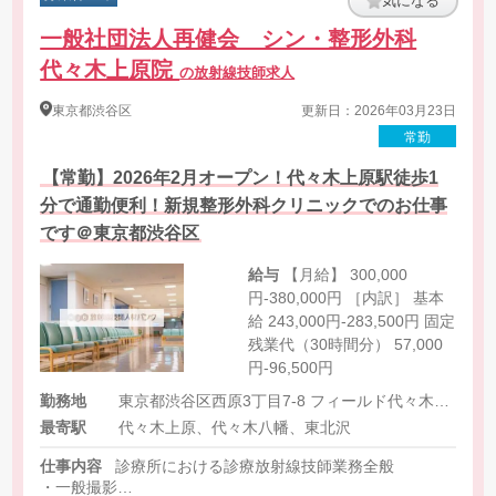
気になる
一般社団法人再健会 シン・整形外科
代々木上原院
の放射線技師求人
東京都
渋谷区
更新日：2026年03月23日
常勤
【常勤】2026年2月オープン！代々木上原駅徒歩1
分で通勤便利！新規整形外科クリニックでのお仕事
です＠東京都渋谷区
給与
【月給】 300,000
円-380,000円 ［内訳］ 基本
給 243,000円-283,500円 固定
残業代（30時間分） 57,000
円-96,500円
勤務地
東京都渋谷区西原3丁目7-8 フィールド代々木上原B1
最寄駅
代々木上原、代々木八幡、東北沢
仕事内容
診療所における診療放射線技師業務全般
・一般撮影