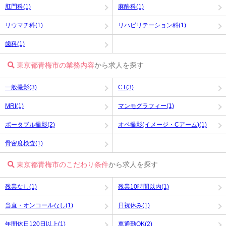
肛門科(1)
麻酔科(1)
リウマチ科(1)
リハビリテーション科(1)
歯科(1)
東京都青梅市の業務内容
から求人を探す
一般撮影(3)
CT(3)
MRI(1)
マンモグラフィー(1)
ポータブル撮影(2)
オペ撮影(イメージ・Cアーム)(1)
骨密度検査(1)
東京都青梅市のこだわり条件
から求人を探す
残業なし(1)
残業10時間以内(1)
当直・オンコールなし(1)
日祝休み(1)
年間休日120日以上(1)
車通勤OK(2)