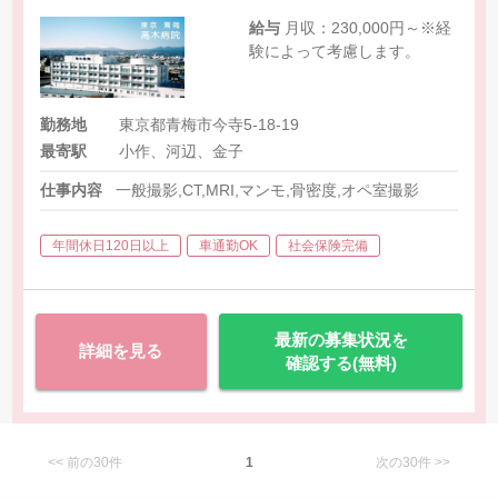
給与
月収：230,000円～※経
験によって考慮します。
勤務地
東京都青梅市今寺5-18-19
最寄駅
小作、河辺、金子
仕事内容
一般撮影,CT,MRI,マンモ,骨密度,オペ室撮影
年間休日120日以上
車通勤OK
社会保険完備
最新の募集状況を
詳細を見る
確認する(無料)
<< 前の30件
1
次の30件 >>