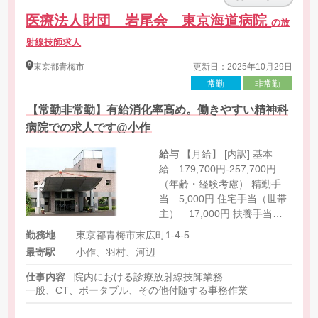
医療法人財団 岩尾会 東京海道病院
の放
射線技師求人
東京都
青梅市
更新日：2025年10月29日
常勤
非常勤
【常勤非常勤】有給消化率高め。働きやすい精神科
病院での求人です@小作
給与
【月給】 [内訳] 基本
給 179,700円-257,700円
（年齢・経験考慮） 精勤手
当 5,000円 住宅手当（世帯
主） 17,000円 扶養手当、
その他
勤務地
東京都青梅市末広町1-4-5
最寄駅
小作、羽村、河辺
仕事内容
院内における診療放射線技師業務
一般、CT、ポータブル、その他付随する事務作業