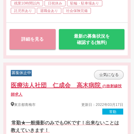
残業10時間以内
日祝休み
駐輪・駐車場あり
託児所あり
退職金あり
社会保険完備
最新の募集状況を
詳細を見る
確認する(無料)
募集休止中
気になる
医療法人社団 仁成会 高木病院
の放射線技
師求人
東京都
青梅市
更新日：2022年03月17日
常勤
常勤★一般撮影のみでもOKです！出来ないことは
教えていきます！