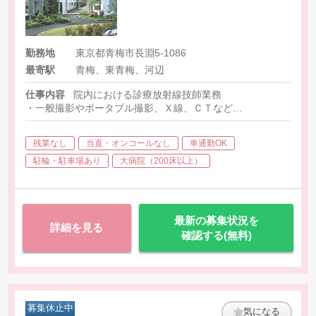
勤務地
東京都青梅市長淵5-1086
最寄駅
青梅、東青梅、河辺
仕事内容
院内における診療放射線技師業務
・一般撮影やポータブル撮影、Ｘ線、ＣＴなど
・入院患者様及び外来患者様の診療放射線業務全般のお仕事です
残業なし
当直・オンコールなし
車通勤OK
駐輪・駐車場あり
大病院（200床以上）
最新の募集状況を
詳細を見る
確認する(無料)
募集休止中
気になる