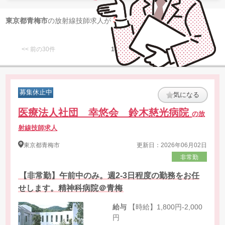
3
東京都青梅市
の放射線技師求人が
件 見つかりました
<< 前の30件
1
次の30件 >>
募集休止中
気になる
医療法人社団 幸悠会 鈴木慈光病院
の放
射線技師求人
東京都
青梅市
更新日：2026年06月02日
非常勤
【非常勤】午前中のみ。週2-3日程度の勤務をお任
せします。精神科病院＠青梅
給与
【時給】1,800円-2,000
円