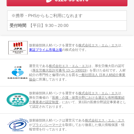
※携帯・PHSからもご利用になれます
受付時間
【平日】9:30～20:00
放射線技師人材バンクを運営する
株式会社エス・エム・エス
は、
東証プライム市場上場
の株式会社です。
運営元である
株式会社エス・エム・エス
は、厚生労働大臣の認可
（
厚生労働大臣許可番号 13-ユ-190019
）を受けた会社です。人材
紹介の専門性と倫理の向上を図る
一般社団法人 日本人材紹介事業
協会
に所属しております。
放射線技師人材バンクを運営する
株式会社エス・エム・エス
は、
厚生労働省の「
医療・介護・保育分野における適正な有料職業紹
介事業者の認定制度
」において、第1回の医療分野認定事業者とし
て認定されております。
放射線技師人材バンクは運営元である
株式会社エス・エム・エス
が
プライバシーマーク
を取得しており徹底した個人情報保護・情
報管理を行っております。