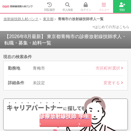
閲覧履歴
求人検索
ログイン
メニュー
登録
放射線技師人材バンク
東京都
青梅市の放射線技師求人一覧
>はじめての方はこちら
【2026年8月最新】 東京都青梅市の診療放射線技師求人・
転職・募集・給料一覧
現在の検索条件
勤務地
青梅市
市区町村選択
詳細条件
未設定
変更する
キャリアパートナー
探してもらう
に
診療放射線技師
学生