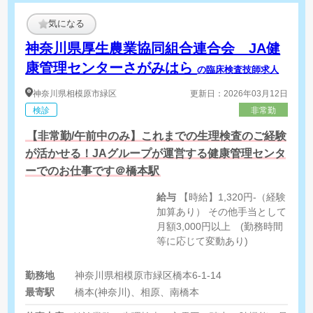
気になる
神奈川県厚生農業協同組合連合会 JA健
康管理センターさがみはら
の臨床検査技師求人
神奈川県
相模原市緑区
更新日：2026年03月12日
検診
非常勤
【非常勤/午前中のみ】これまでの生理検査のご経験
が活かせる！JAグループが運営する健康管理センタ
ーでのお仕事です＠橋本駅
給与
【時給】1,320円-（経験
加算あり） その他手当として
月額3,000円以上 (勤務時間
等に応じて変動あり)
勤務地
神奈川県相模原市緑区橋本6-1-14
最寄駅
橋本(神奈川)、相原、南橋本