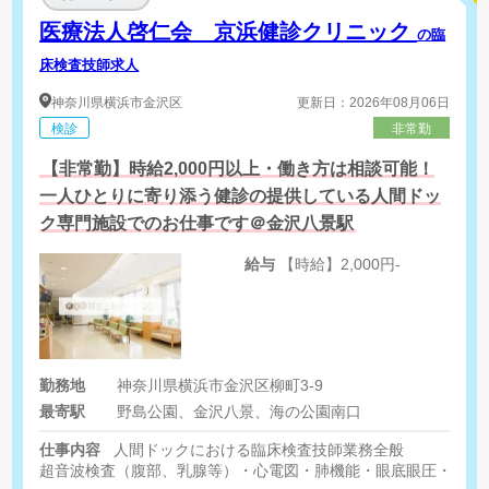
医療法人啓仁会 京浜健診クリニック
の臨
床検査技師求人
神奈川県
横浜市金沢区
更新日：2026年08月06日
検診
非常勤
【非常勤】時給2,000円以上・働き方は相談可能！
一人ひとりに寄り添う健診の提供している人間ドッ
ク専門施設でのお仕事です＠金沢八景駅
給与
【時給】2,000円-
勤務地
神奈川県横浜市金沢区柳町3-9
最寄駅
野島公園、金沢八景、海の公園南口
仕事内容
人間ドックにおける臨床検査技師業務全般
超音波検査（腹部、乳腺等）・心電図・肺機能・眼底眼圧・動脈