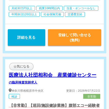
その他運営業務（受診者のご案内、健診着の補充、院内整備など
月給30万円以上
残業10時間以内
当直・オンコールなし
年間休日120日以上
社会保険完備
交通費支給
登録して問い合せる
詳細を見る
(無料)
気になる
医療法人社団相和会 産業健診センター
の臨床検査技師求人
神奈川県
相模原市中央区
更新日：2026年07月22日
検診
非常勤
【非常勤】【巡回/施設健診業務】腹部エコー経験者