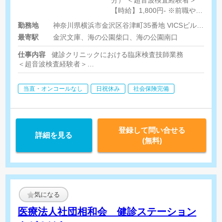
【時給】1,800円- ※前職や経
験年数、経験技術を考慮し優
勤務地
神奈川県横浜市金沢区谷津町35番地 VICSビル2階・4階
遇いたします ＜生理機能経験
最寄駅
金沢文庫、海の公園柴口、海の公園南口
者＞ 【時給】1,500円-
仕事内容
健診クリニックにおける臨床検査技師業務
＜超音波検査経験者＞
超音波検査（腹部、乳腺、甲状腺、頸動脈）
＜生理機能検査経験者＞
当直・オンコールなし
日祝休み
社会保険完備
生理検査（心電図、聴力、眼底、眼圧、肺機能）
※健診に関する事務作業も行っていただきます
登録して問い合せる
詳細を見る
(無料)
気になる
医療法人社団相和会 健診ステーション