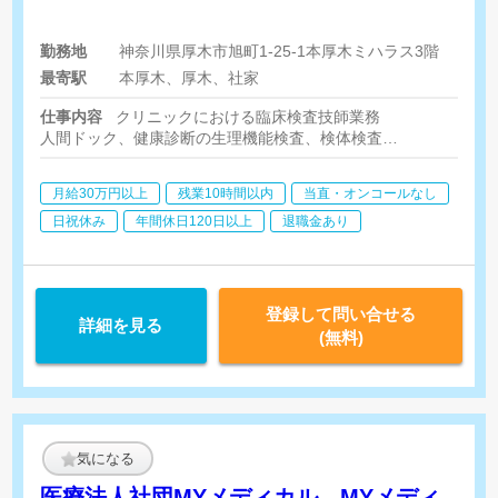
勤務地
神奈川県厚木市旭町1-25-1本厚木ミハラス3階
最寄駅
本厚木、厚木、社家
仕事内容
クリニックにおける臨床検査技師業務
人間ドック、健康診断の生理機能検査、検体検査
1. 生理検査
心電図、眼底、肺機能、超音波検査（腹部・乳腺）
月給30万円以上
残業10時間以内
当直・オンコールなし
骨密度、視力・聴力
※エコーは必須ではありません
日祝休み
年間休日120日以上
退職金あり
2. 検体検査
外部委託機関への提出まで準備対応
※1日の受診者数 : 約100名-190名（臨床検査技師は8名/日で対
3.その他事務作業
登録して問い合せる
詳細を見る
(無料)
気になる
医療法人社団MYメディカル MYメディ