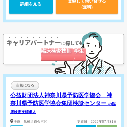
登録して問い合せる
詳細を見る
(無料)
キャリアパートナー
探してもらう
に
臨床検査技師
学生
気になる
公益財団法人神奈川県予防医学協会 神
奈川県予防医学協会集団検診センター
の臨
床検査技師求人
神奈川県
横浜市金沢区
更新日：2026年07月31日