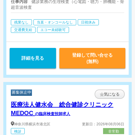
仕事内容
健診業務の生理検査（心電図・聴力・肺機能・骨密度検
超音波検査
残業なし
当直・オンコールなし
日祝休み
交通費支給
エコー未経験可
登録して問い合せる
詳細を見る
(無料)
募集休止中
気になる
医療法人健水会 総合健診クリニック
MEDOC
の臨床検査技師求人
神奈川県
横浜市港北区
更新日：2026年08月06日
検診
非常勤