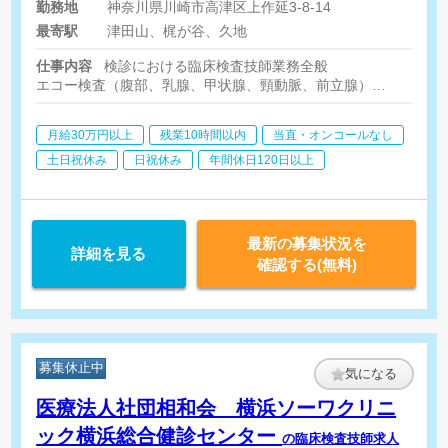
勤務地
神奈川県川崎市高津区上作延3-8-14
最寄駅
津田山、梶が谷、久地
仕事内容
検診における臨床検査技師業務全般
エコー検査（腹部、乳腺、甲状腺、頸動脈、前立腺）
採血、心電図、眼底眼圧検査、視力検査等
月給30万円以上
残業10時間以内
当直・オンコールなし
土日祝休み
日祝休み
年間休日120日以上
最新の募集状況を
詳細を見る
確認する(無料)
募集休止中
気になる
医療法人社団相和会 横浜ソーワクリニ
ック横浜総合健診センター
の臨床検査技師求人