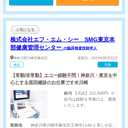
気になる
株式会社エフ・エム・シー SMG東京本
部健康管理センター
の臨床検査技師求人
神奈川県
川崎市麻生区
更新日：2026年06月25日
検診
常勤
【常勤/非常勤】エコー経験不問！神奈川・東京を中
心とする巡回健診のお仕事です＠川崎
給与
【月給】222,500円- ※
給与は経験を考慮の上、優遇
いたします。
勤務地
神奈川県川崎市麻生区王禅寺1140-1 美しが丘西ハイツ