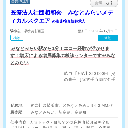
募集休止中
気になる
医療法人社団相和会 みなとみらいメデ
ィカルスクエア
の臨床検査技師求人
神奈川県
横浜市西区
更新日：2026年06月26日
検診
常勤
みなとみらい駅から1分！エコー経験が活かせま
す！増床による増員募集の検診センターです＠みな
とみらい
給与
【月給】230,000円- [そ
の他手当] 家族手当 時間外手
当
勤務地
神奈川県横浜市西区みなとみらい3-6-3 MMパークビル2F
最寄駅
みなとみらい、新高島、高島町
仕事内容
人間ドック・健診での臨床検査技師業務全般
【生理】エコー、身体計測、視力、聴力、眼底、心電図、肺機能