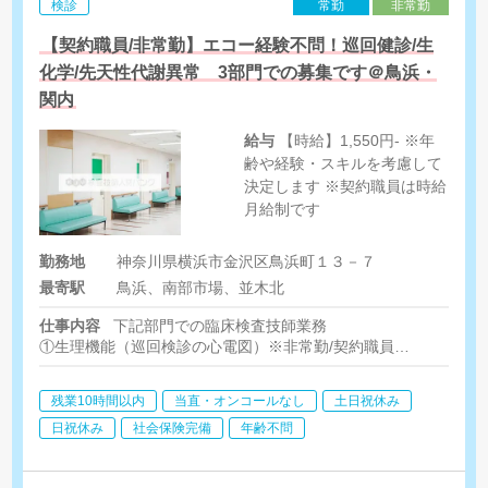
検診
常勤
非常勤
【契約職員/非常勤】エコー経験不問！巡回健診/生
化学/先天性代謝異常 3部門での募集です＠鳥浜・
関内
給与
【時給】1,550円- ※年
齢や経験・スキルを考慮して
決定します ※契約職員は時給
月給制です
勤務地
神奈川県横浜市金沢区鳥浜町１３－７
最寄駅
鳥浜、南部市場、並木北
仕事内容
下記部門での臨床検査技師業務
①生理機能（巡回検診の心電図）※非常勤/契約職員
②生理機能（巡回または院内健診/腹部超音波のできる方）※非常
③生化学(鳥浜・契約社員)
残業10時間以内
当直・オンコールなし
土日祝休み
④先天性代謝異常(鳥浜・契約職員)
日祝休み
社会保険完備
年齢不問