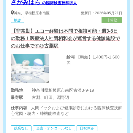
さがみはら
の臨床検査技師求人
神奈川県
相模原市南区
更新日：2026年05月21日
検診
非常勤
【非常勤】エコー経験は不問で相談可能・週3-5日
の勤務！医療法人社団相和会が運営する健診施設で
のお仕事です@古淵駅
給与
【時給】1,400円-1,600
円
勤務地
神奈川県相模原市南区古淵3-9-19
最寄駅
古淵、町田、淵野辺
仕事内容
人間ドックおよび健康診断における臨床検査技師業務
心電図・聴力・肺機能検査など
残業なし
当直・オンコールなし
日祝休み