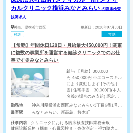
カルクリニック横浜みなとみらい
の臨床検査
技師求人
神奈川県
横浜市西区
更新日：2026年07月30日
検診
常勤
【常勤】年間休日120日・月給最大450,000円！関東
に複数の事業所を運営する健診クリニックでのお仕
事です＠みなとみらい
給与
【月給】300,000
円-450,000円 ※エコースキル
により変動します [その他手
当] 住宅手当 30,000円(本人
名義の場合のみ支給) 認定資
格手当 あり
勤務地
神奈川県横浜市西区みなとみらい3丁目6番1号 みなとみらいセンタービル11階
最寄駅
みなとみらい、新高島、桜木町
仕事内容
クリニックにおける臨床検査技師業務全般
健康診断業務（採血・心電図検査・身体測定・視力聴力検査・血