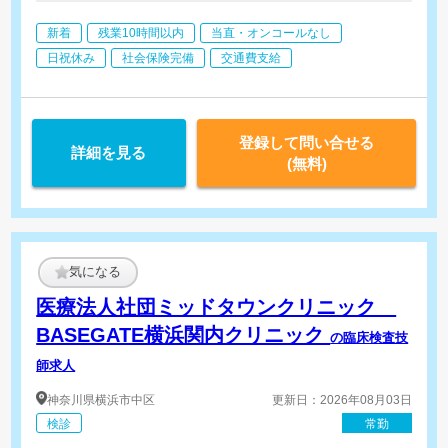
新着
残業10時間以内
当直・オンコールなし
日祝休み
社会保険完備
交通費支給
登録して問い合せる
詳細を見る
(無料)
気になる
医療法人社団ミッドタウンクリニック
BASEGATE横浜関内クリニック
の臨床検査技
師求人
神奈川県
横浜市中区
更新日：2026年08月03日
検診
常勤