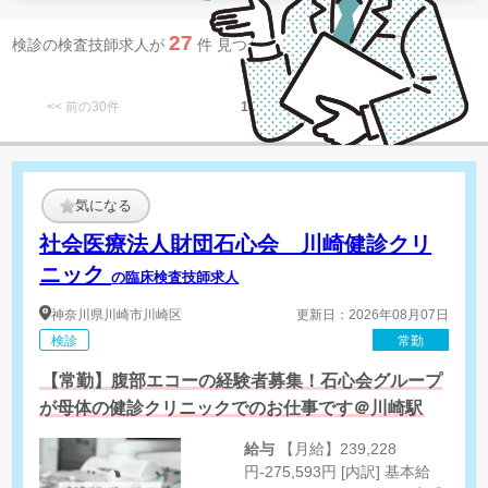
27
検診の検査技師求人が
件 見つかりました。
<< 前の30件
1
次の30件 >>
気になる
社会医療法人財団石心会 川崎健診クリ
ニック
の臨床検査技師求人
神奈川県
川崎市川崎区
更新日：2026年08月07日
検診
常勤
【常勤】腹部エコーの経験者募集！石心会グループ
が母体の健診クリニックでのお仕事です＠川崎駅
給与
【月給】239,228
円-275,593円 [内訳] 基本給