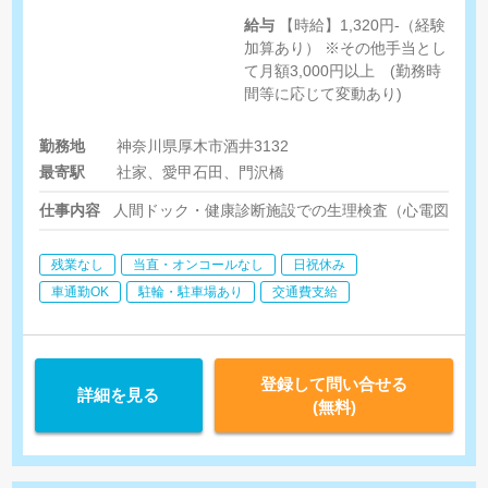
給与
【時給】1,320円-（経験
加算あり） ※その他手当とし
て月額3,000円以上 (勤務時
間等に応じて変動あり)
勤務地
神奈川県厚木市酒井3132
最寄駅
社家、愛甲石田、門沢橋
仕事内容
人間ドック・健康診断施設での生理検査（心電図・肺
残業なし
当直・オンコールなし
日祝休み
車通勤OK
駐輪・駐車場あり
交通費支給
登録して問い合せる
詳細を見る
(無料)