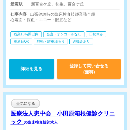
最寄駅
新百合ケ丘、柿生、百合ケ丘
仕事内容
出張健診時の臨床検査技師業務全般
心電図・採血・エコー・眼底など
残業10時間以内
当直・オンコールなし
日祝休み
車通勤OK
駐輪・駐車場あり
退職金あり
登録して問い合せる
詳細を見る
(無料)
気になる
医療法人患中会 小田原箱根健診クリニ
ック
の臨床検査技師求人