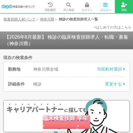
閲覧履歴
求人検索
ログイン
メニュー
登録
検査技師人材バンク
神奈川県
検診の検査技師求人一覧
>はじめての方はこちら
【2026年8月最新】 検診の臨床検査技師求人・転職・募集
（神奈川県）
現在の検索条件
勤務地
神奈川県全域
市区町村選択
詳細条件
検診
変更する
キャリアパートナー
探してもらう
に
臨床検査技師
学生