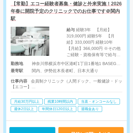
【常勤】エコー経験者募集・健診と外来実施！2026
年春に開院予定のクリニックでのお仕事です＠関内
駅
給与
経験3年 【月給】
319,000円 経験5年 【月
給】333,000円 経験10年
【月給】366,000円 ※その他
ご経験・資格保有等で給与は
前後致します。 （別途残業代
勤務地
神奈川県横浜市中区港町1丁目1番地1 BASEGATE横浜関内タワー7F
支給あり）
最寄駅
関内、伊勢佐木長者町、日本大通り
仕事内容
会員制クリニック（人間ドック、一般健診・ドック）
【エコー】
超音波検査（頸動脈・甲状腺・心臓・乳腺・腹部）
月給30万円以上
残業10時間以内
当直・オンコールなし
【その他生理検査】
心電図、ABI、視力・眼底、聴力、呼吸機能※採血なし
週休2日以上
年間休日120日以上
退職金あり