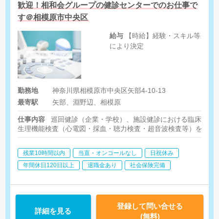
歓迎！相和会グループの健診センターでのお仕事で
す＠相模原市中央区
給与
【時給】経験・スキル等
により決定
勤務地
神奈川県相模原市中央区矢部4-10-13
最寄駅
矢部、淵野辺、相模原
仕事内容
巡回健診（企業・学校）、施設健診における臨床検査
生理機能検査（心電図・採血・聴力検査・超音波検査等）を行っ
残業10時間以内
当直・オンコールなし
日祝休み
年間休日120日以上
退職金あり
社会保険完備
登録して問い合せる
詳細を見る
(無料)