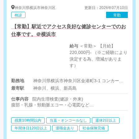
神奈川県
横浜市神奈川区
更新日：2026年07月10日
検診
常勤
【常勤】駅近でアクセス良好な健診センターでのお
仕事です。＠横浜市
給与
＜常勤＞ 【月給】
220,000円- （※ご経験により
決定する為、増減がありま
す）
勤務地
神奈川県横浜市神奈川区金港町3-1 コンカード横浜20階
最寄駅
神奈川、横浜、新高島
仕事内容
院内生理検査(健診・外来)
腹部・乳腺・頸動脈エコー・心電図など
※採血は看護師が担当しております。
残業10時間以内
当直・オンコールなし
週休2日以上
年間休日120日以上
退職金あり
社会保険完備