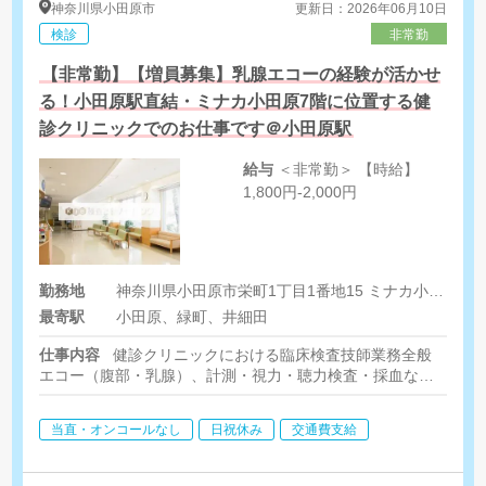
神奈川県
小田原市
更新日：2026年06月10日
検診
非常勤
【非常勤】【増員募集】乳腺エコーの経験が活かせ
る！小田原駅直結・ミナカ小田原7階に位置する健
診クリニックでのお仕事です＠小田原駅
給与
＜非常勤＞ 【時給】
1,800円-2,000円
勤務地
神奈川県小田原市栄町1丁目1番地15 ミナカ小田原7階
最寄駅
小田原、緑町、井細田
仕事内容
健診クリニックにおける臨床検査技師業務全般
エコー（腹部・乳腺）、計測・視力・聴力検査・採血などの生理
検査に付随する業務
※検査業務はローテーションで行なっております
当直・オンコールなし
日祝休み
交通費支給