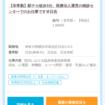
【非常勤】駅チカ徒歩3分。医療法人運営の検診セ
ンターでのお仕事です＠日吉
給与
＜非常勤＞ 【時給】
1,800円
勤務地
神奈川県横浜市港北区日吉2-9-3
最寄駅
日吉(神奈川)、元住吉、日吉本町
仕事内容
院内における臨床検査技師業務
採血、心電図、肺機能、エコー(頸部・腹部・乳腺)など健診業務
残業10時間以内
当直・オンコールなし
年間休日120日以上
社会保険完備
最新の募集状況を
詳細を見る