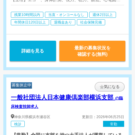
【検体】なし
残業10時間以内
当直・オンコールなし
週休2日以上
年間休日120日以上
退職金あり
社会保険完備
最新の募集状況を
詳細を見る
確認する(無料)
募集休止中
気になる
一般社団法人日本健康倶楽部横浜支部
の臨
床検査技師求人
神奈川県
横浜市瀬谷区
更新日：2026年06月25日
検診
常勤