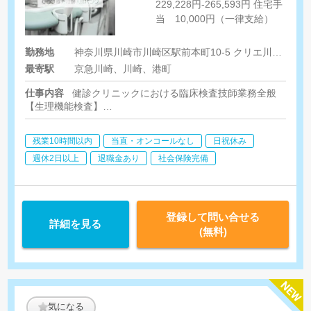
229,228円-265,593円 住宅手
当 10,000円（一律支給）
勤務地
神奈川県川崎市川崎区駅前本町10-5 クリエ川崎8階
最寄駅
京急川崎、川崎、港町
仕事内容
健診クリニックにおける臨床検査技師業務全般
【生理機能検査】
血圧測定、心電図、超音波検査（腹部・乳腺）など
【検体検査】
残業10時間以内
当直・オンコールなし
日祝休み
尿一般、便など
週休2日以上
退職金あり
社会保険完備
登録して問い合せる
詳細を見る
(無料)
気になる