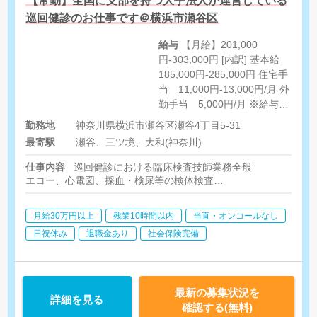
【常勤】全国に支部を持つ大手法人が運営している
巡回健診のお仕事です＠横浜市瀬谷区
給与
【月給】201,000
円-303,000円 [内訳] 基本給
185,000円-285,000円 住宅手
当 11,000円-13,000円/月 外
勤手当 5,000円/月 ※給与は
経験や実績に応じて決定 ※住
勤務地
神奈川県横浜市瀬谷区瀬谷4丁目5-31
宅手当は一律支給
最寄駅
瀬谷、三ツ境、大和(神奈川)
仕事内容
巡回健診における臨床検査技師業務全般
エコー、心電図、採血・検尿等の検体検査
その他、スパイロ、眼底検査もあり
月給30万円以上
残業10時間以内
当直・オンコールなし
日祝休み
退職金あり
社会保険完備
最新の募集状況を
詳細を見る
確認する(無料)