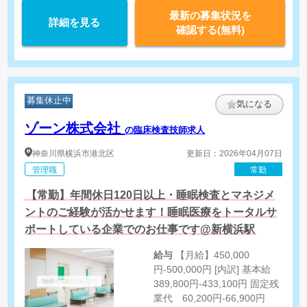
最新の募集状況を
詳細を見る
確認する(無料)
募集休止中
気になる
ゾーン株式会社
の臨床検査技師求人
神奈川県
横浜市港北区
更新日：2026年04月07日
管理職
常勤
【常勤】年間休日120日以上・睡眠検査とマネジメ
ントのご経験が活かせます！睡眠医療をトータルサ
ポートしている企業でのお仕事です@新横浜駅
給与
【月給】450,000
円-500,000円 [内訳] 基本給
389,800円-433,100円 固定残
業代 60,200円-66,900円