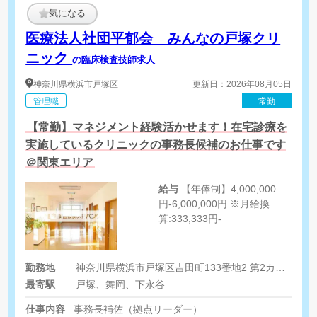
気になる
医療法人社団平郁会 みんなの戸塚クリ
ニック
の臨床検査技師求人
神奈川県
横浜市戸塚区
更新日：2026年08月05日
管理職
常勤
【常勤】マネジメント経験活かせます！在宅診療を
実施しているクリニックの事務長候補のお仕事です
＠関東エリア
給与
【年俸制】4,000,000
円-6,000,000円 ※月給換
算:333,333円-
勤務地
神奈川県横浜市戸塚区吉田町133番地2 第2カイビル201-2号室
最寄駅
戸塚、舞岡、下永谷
仕事内容
事務長補佐（拠点リーダー）