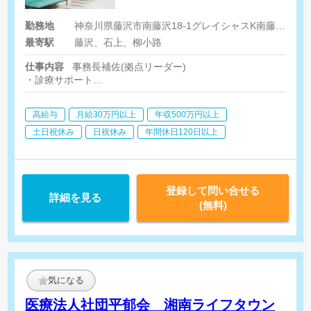
勤務地
神奈川県藤沢市南藤沢18-1グレイシャスK南藤沢6階
最寄駅
藤沢、石上、柳小路
仕事内容
事務長補佐(拠点リーダー)
・診療サポート
・地域医療に関わる関連事業所との連携
・業務オペレーションの改善
高給与
月給30万円以上
年収500万円以上
・相談員業務
・集患営業(新規訪問診療患者様の獲得、新規訪問診療先)
土日祝休み
日祝休み
年間休日120日以上
・拠点マネジメント
登録して問い合せる
詳細を見る
(無料)
気になる
医療法人社団平郁会 湘南ライフタウン