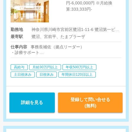
円-6,000,000円 ※月給換
算:333,333円-
勤務地
神奈川県川崎市宮前区鷺沼1-11-6 鷺沼第一ビル406号室
最寄駅
鷺沼、宮前平、たまプラーザ
仕事内容
事務長補佐（拠点リーダー）
・診療サポート
・地域医療に関わる関連事業所との連携
・業務オペレーションの改善
高給与
月給30万円以上
年収500万円以上
・相談員業務
・集患営業(新規訪問診療患者様の獲得、新規訪問診療先)
土日祝休み
日祝休み
年間休日120日以上
・拠点マネジメント
登録して問い合せる
詳細を見る
(無料)