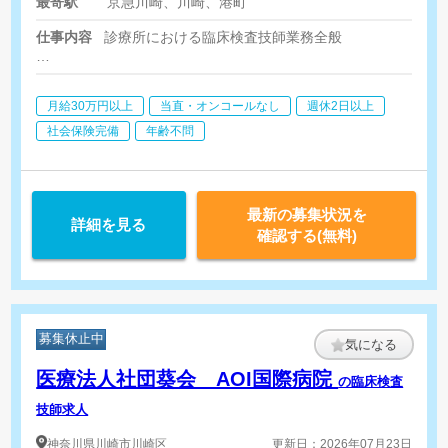
最寄駅
京急川崎、川崎、港町
仕事内容
診療所における臨床検査技師業務全般
＜胚培養士(リーダー)＞
採卵・授精・胚培養・凍結融解・胚移植補助/精液検査・処理/PG
月給30万円以上
当直・オンコールなし
週休2日以上
＜胚培養士(サブ)＞
社会保険完備
年齢不問
採卵・授精・胚培養・凍結融解・胚移植補助/精液検査・処理/ラ
最新の募集状況を
詳細を見る
確認する(無料)
募集休止中
気になる
医療法人社団葵会 AOI国際病院
の臨床検査
技師求人
神奈川県
川崎市川崎区
更新日：2026年07月23日