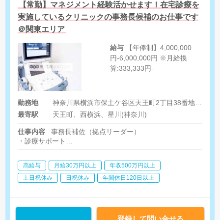
【常勤】マネジメント経験活かせます！在宅診療を
実施しているクリニックの事務長候補のお仕事です
＠関東エリア
給与
【年俸制】4,000,000
円-6,000,000円 ※月給換
算:333,333円-
勤務地
神奈川県横浜市保土ケ谷区天王町2丁目38番地3 横浜天王町ATビル1階
最寄駅
天王町、西横浜、星川(神奈川)
仕事内容
事務長補佐（拠点リーダー）
・診療サポート
・地域医療に関わる関連事業所との連携
・業務オペレーションの改善
高給与
月給30万円以上
年収500万円以上
・相談員業務
・集患営業(新規訪問診療患者様の獲得、新規訪問診療先)
土日祝休み
日祝休み
年間休日120日以上
・拠点マネジメント
登録して問い合せる