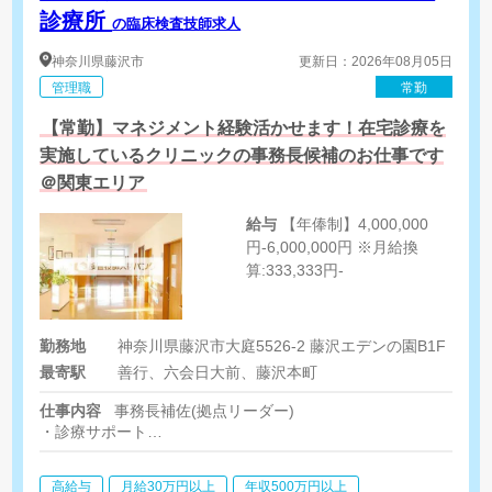
診療所
の臨床検査技師求人
神奈川県
藤沢市
更新日：2026年08月05日
管理職
常勤
【常勤】マネジメント経験活かせます！在宅診療を
実施しているクリニックの事務長候補のお仕事です
＠関東エリア
給与
【年俸制】4,000,000
円-6,000,000円 ※月給換
算:333,333円-
勤務地
神奈川県藤沢市大庭5526-2 藤沢エデンの園B1F
最寄駅
善行、六会日大前、藤沢本町
仕事内容
事務長補佐(拠点リーダー)
・診療サポート
・地域医療に関わる関連事業所との連携
・業務オペレーションの改善
高給与
月給30万円以上
年収500万円以上