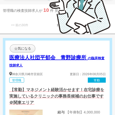
10
管理職の検査技師求人が
件 見つかりました。
<< 前の30件
1
次の30件 >>
気になる
医療法人社団平郁会 青野診療所
の臨床検査
技師求人
神奈川県
川崎市宮前区
更新日：2026年08月05日
管理職
常勤
【常勤】マネジメント経験活かせます！在宅診療を
実施しているクリニックの事務長候補のお仕事です
＠関東エリア
給与
【年俸制】4,000,000