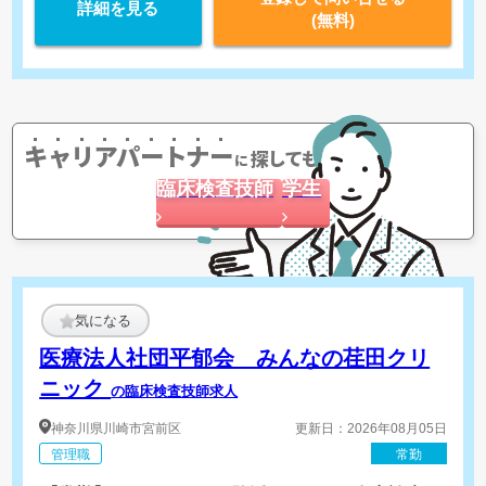
詳細を見る
(無料)
キャリアパートナー
探してもらう
に
臨床検査技師
学生
気になる
医療法人社団平郁会 みんなの荏田クリ
ニック
の臨床検査技師求人
神奈川県
川崎市宮前区
更新日：2026年08月05日
管理職
常勤