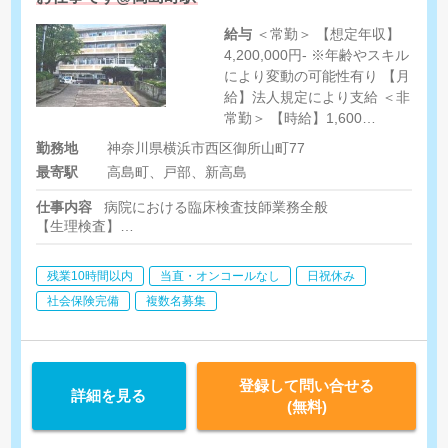
給与
＜常勤＞ 【想定年収】
4,200,000円- ※年齢やスキル
により変動の可能性有り 【月
給】法人規定により支給 ＜非
常勤＞ 【時給】1,600
円-1,800円 ※年齢やスキルに
勤務地
神奈川県横浜市西区御所山町77
より変動
最寄駅
高島町、戸部、新高島
仕事内容
病院における臨床検査技師業務全般
【生理検査】
心電図・ABI・肺機能・聴力・心電図（安静時、マスター負荷心
トレッドミル・エコー検査（腹部など）
残業10時間以内
当直・オンコールなし
日祝休み
【検体検査】
血液・尿一般・生化学・輸血・迅速キット検査（コロナ、インフ
社会保険完備
複数名募集
登録して問い合せる
詳細を見る
(無料)