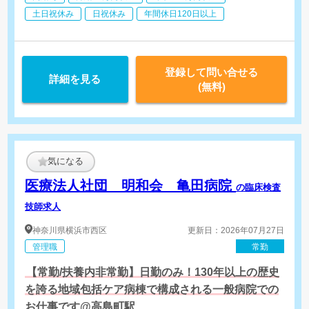
・相談員業務
・集患営業(新規訪問診療患者様の獲得、新規訪問診療先)
土日祝休み
日祝休み
年間休日120日以上
・拠点マネジメント
登録して問い合せる
詳細を見る
(無料)
気になる
医療法人社団 明和会 亀田病院
の臨床検査
技師求人
神奈川県
横浜市西区
更新日：2026年07月27日
管理職
常勤
【常勤/扶養内非常勤】日勤のみ！130年以上の歴史
を誇る地域包括ケア病棟で構成される一般病院での
お仕事です@高島町駅