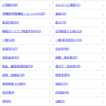
心電図(330)
ホルター心電図(71)
肺機能(呼吸機能／スパイロ)(135)
脳波(44)
眼底写真(54)
聴力(70)
睡眠ポリグラフ検査(PSG)(23)
生理検査その他(113)
一般(128)
一般(尿沈渣含む)(21)
血液学(147)
生化学(99)
免疫血清(43)
細菌・微生物(25)
輸血・臓器移植関連(53)
遺伝子・染色体(19)
病理・細胞診(18)
精度管理(5)
検体検査その他(5)
採血(272)
胚培養(8)
内視鏡(49)
MRI(9)
治験(4)