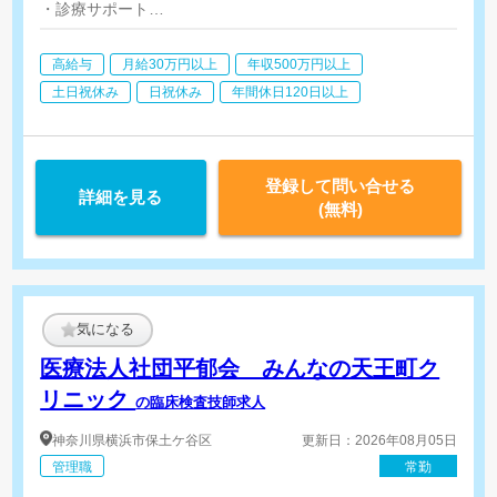
・診療サポート
・地域医療に関わる関連事業所との連携
・業務オペレーションの改善
高給与
月給30万円以上
年収500万円以上
・相談員業務
・集患営業(新規訪問診療患者様の獲得、新規訪問診療先)
土日祝休み
日祝休み
年間休日120日以上
・拠点マネジメント
登録して問い合せる
詳細を見る
(無料)
気になる
医療法人社団平郁会 みんなの天王町ク
リニック
の臨床検査技師求人
神奈川県
横浜市保土ケ谷区
更新日：2026年08月05日
管理職
常勤