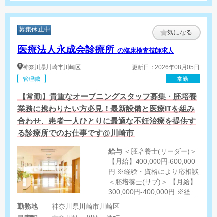
募集休止中
気になる
医療法人永成会診療所
の臨床検査技師求人
神奈川県
川崎市川崎区
更新日：2026年08月05日
管理職
常勤
【常勤】貴重なオープニングスタッフ募集・胚培養
業務に携わりたい方必見！最新設備と医療ITを組み
合わせ、患者一人ひとりに最適な不妊治療を提供す
る診療所でのお仕事です@川崎市
給与
＜胚培養士(リーダー)＞
【月給】400,000円-600,000
円 ※経験・資格により応相談
＜胚培養士(サブ)＞ 【月給】
300,000円-400,000円 ※経
験・資格により応相談
勤務地
神奈川県川崎市川崎区