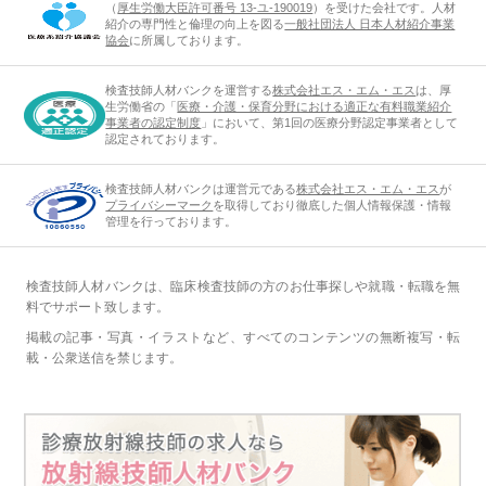
（
厚生労働大臣許可番号 13-ユ-190019
）を受けた会社です。人材
紹介の専門性と倫理の向上を図る
一般社団法人 日本人材紹介事業
協会
に所属しております。
検査技師人材バンクを運営する
株式会社エス・エム・エス
は、厚
生労働省の「
医療・介護・保育分野における適正な有料職業紹介
事業者の認定制度
」において、第1回の医療分野認定事業者として
認定されております。
検査技師人材バンクは運営元である
株式会社エス・エム・エス
が
プライバシーマーク
を取得しており徹底した個人情報保護・情報
管理を行っております。
検査技師人材バンクは、臨床検査技師の方のお仕事探しや就職・転職を無
料でサポート致します。
掲載の記事・写真・イラストなど、すべてのコンテンツの無断複写・転
載・公衆送信を禁じます。