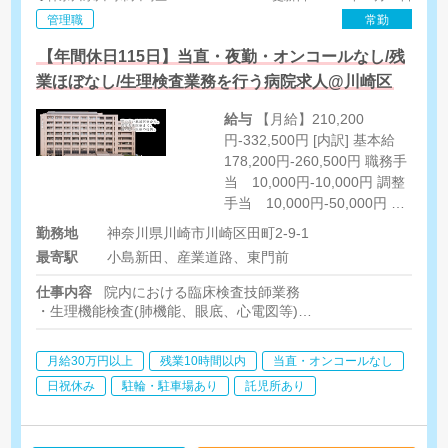
管理職
常勤
【年間休日115日】当直・夜勤・オンコールなし/残
業ほぼなし/生理検査業務を行う病院求人@川崎区
給与
【月給】210,200
円-332,500円 [内訳] 基本給
178,200円-260,500円 職務手
当 10,000円-10,000円 調整
手当 10,000円-50,000円 支
援特別手当 12,000
勤務地
神奈川県川崎市川崎区田町2-9-1
円-12,000円 [その他手当] 皆
最寄駅
小島新田、産業道路、東門前
勤手当 10,000円
仕事内容
院内における臨床検査技師業務
・生理機能検査(肺機能、眼底、心電図等)
・各超音波検査(腹部、頸部、血管、表在、心臓など)
・健診業務、PSG
月給30万円以上
残業10時間以内
当直・オンコールなし
日祝休み
駐輪・駐車場あり
託児所あり