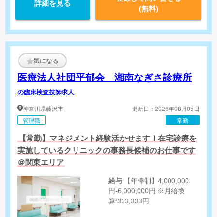
詳細を見る
(無料)
気になる
医療法人社団平郁会 湘南なぎさ診療所
の臨床検査技師求人
神奈川県
藤沢市
更新日：2026年08月05日
管理職
常勤
【常勤】マネジメント経験活かせます！在宅診療を
実施しているクリニックの事務長候補のお仕事です
＠関東エリア
給与
【年俸制】4,000,000
円-6,000,000円 ※月給換
算:333,333円-