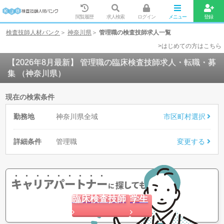
閲覧履歴
求人検索
ログイン
メニュー
登録
検査技師人材バンク
神奈川県
管理職の検査技師求人一覧
>はじめての方はこちら
【2026年8月最新】 管理職の臨床検査技師求人・転職・募
集 （神奈川県）
現在の検索条件
勤務地
神奈川県全域
市区町村選択
詳細条件
管理職
変更する
キャリアパートナー
探してもらう
に
臨床検査技師
学生