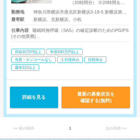
（20時間分） ※20時間を超
える時間外労働分は別途支給
勤務地
神奈川県横浜市港北区新横浜3-19-5 新横浜第二センタービル6階
最寄駅
新横浜、北新横浜、小机
仕事内容
睡眠時無呼吸（SAS）の確定診断のためのPG/PSG
[その他業務]
・業務管理、プロセス改善
・チームメンバーマネジメント
月給30万円以上
年収500万円以上
・外部技師マネジメント（契約管理・委託料管理等含む）
・社員および外部技師のトレーニング
当直・オンコールなし
土日祝休み
日祝休み
・医師および患者様からの問合せ対応
週休2日以上
・クリニック訪問対応（営業同行）※2-3回/月
最新の募集状況を
詳細を見る
確認する(無料)
<< 前の30件
1
次の30件 >>