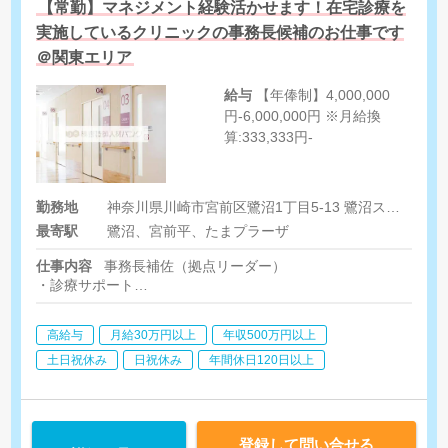
【常勤】マネジメント経験活かせます！在宅診療を
実施しているクリニックの事務長候補のお仕事です
＠関東エリア
給与
【年俸制】4,000,000
円-6,000,000円 ※月給換
算:333,333円-
勤務地
神奈川県川崎市宮前区鷺沼1丁目5-13 鷺沼スカイビル2階
最寄駅
鷺沼、宮前平、たまプラーザ
仕事内容
事務長補佐（拠点リーダー）
・診療サポート
・地域医療に関わる関連事業所との連携
・業務オペレーションの改善
高給与
月給30万円以上
年収500万円以上
・相談員業務
・集患営業(新規訪問診療患者様の獲得、新規訪問診療先)
土日祝休み
日祝休み
年間休日120日以上
・拠点マネジメント
登録して問い合せる