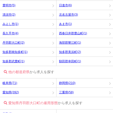
豊明市(5)
日進市(6)
清須市(2)
北名古屋市(3)
みよし市(1)
あま市(1)
長久手市(4)
西春日井郡豊山町(1)
丹羽郡大口町(2)
海部郡蟹江町(1)
知多郡南知多町(1)
知多郡美浜町(2)
知多郡武豊町(1)
額田郡幸田町(1)
他の都道府県
から求人を探す
岐阜県(71)
静岡県(210)
愛知県(392)
三重県(58)
愛知県丹羽郡大口町の雇用形態
から求人を探す