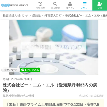
閲覧履歴
求人検索
ログイン
メニュー
登録
検査技師人材バンク
愛知県
丹羽郡大口町
株式会社ビー・エム・エル（愛
気になる
更新日:2026年07月31日
株式会社ビー・エム・エル（愛知県丹羽郡内の病
院）
臨床検査技師の求人情報
求人NO.inq-1343784
【常勤】東証プライム上場BML雇用で年休123日・実働7.5