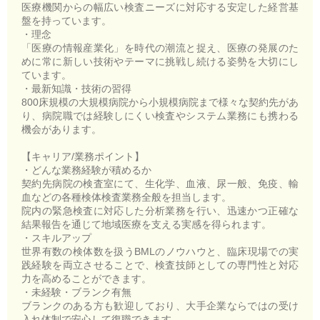
医療機関からの幅広い検査ニーズに対応する安定した経営基
盤を持っています。
・理念
「医療の情報産業化」を時代の潮流と捉え、医療の発展のた
めに常に新しい技術やテーマに挑戦し続ける姿勢を大切にし
ています。
・最新知識・技術の習得
800床規模の大規模病院から小規模病院まで様々な契約先があ
り、病院職では経験しにくい検査やシステム業務にも携わる
機会があります。
【キャリア/業務ポイント】
・どんな業務経験が積めるか
契約先病院の検査室にて、生化学、血液、尿一般、免疫、輸
血などの各種検体検査業務全般を担当します。
院内の緊急検査に対応した分析業務を行い、迅速かつ正確な
結果報告を通じて地域医療を支える実感を得られます。
・スキルアップ
世界有数の検体数を扱うBMLのノウハウと、臨床現場での実
践経験を両立させることで、検査技師としての専門性と対応
力を高めることができます。
・未経験・ブランク有無
ブランクのある方も歓迎しており、大手企業ならではの受け
入れ体制で安心して復職できます。