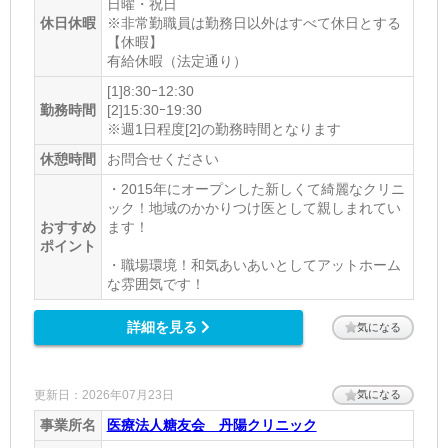
日曜・祝日
休日休暇
※非常勤職員は勤務日以外はすべて休日とする
【休暇】
有給休暇（法定通り）
[1]8:30ｰ12:30
勤務時間
[2]15:30ｰ19:30
※週1日程度[2]の勤務時間となります
休憩時間
お問合せください
・2015年にオープンした新しくて綺麗なクリニ
ック！地域のかかりつけ医として親しまれてい
おすすめ
ます！
ポイント
・職場環境！和気あいあいとしてアットホーム
な雰囲気です！
詳細を見る
気になる
更新日：2026年07月23日
気になる
事業所名
医療法人糖友会 丹陽クリニック