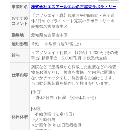
事業所名
株式会社エスアールエル名古屋栄ラボラトリー
【アソシエイト職】残業月平均5時間・完全週
おすすめ
休2日制でプライベート充実のラボラトリー＠
コメント
愛知県名古屋市中区
勤務地
愛知県名古屋市中区
雇用形態
常勤、 非常勤（週3日以上）
＜アソシエイト社員＞ 【時給】1,200円 [その他
給与
手当] 精勤手当 5,000円/月 ※残業代支給
病院などで患者様から採取した血液などの検査
物をお預かりし、検査を実施して内容に問題が
仕事内容
ないかチェックをし、報告書をお届けします。
※自動分析装置を操作して検査を行います。
[休日]
・週休2日制（日曜、祝日休み＋他）
[休暇]
・有給休暇（法定+5日）
休日休暇
※入社時付与
※計画年休:年10日取得推奨