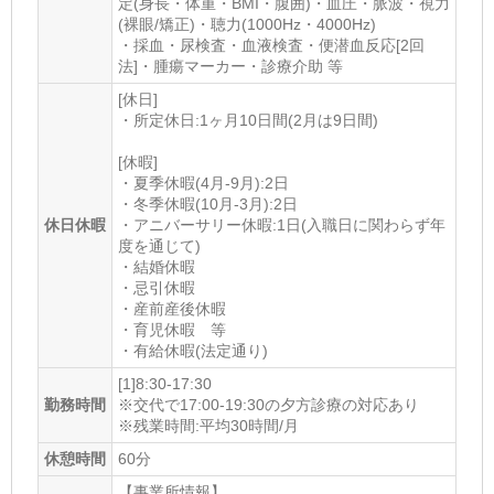
定(身長・体重・BMI・腹囲)・血圧・脈波・視力
(裸眼/矯正)・聴力(1000Hz・4000Hz)
・採血・尿検査・血液検査・便潜血反応[2回
法]・腫瘍マーカー・診療介助 等
[休日]
・所定休日:1ヶ月10日間(2月は9日間)
[休暇]
・夏季休暇(4月-9月):2日
・冬季休暇(10月-3月):2日
休日休暇
・アニバーサリー休暇:1日(入職日に関わらず年
度を通じて)
・結婚休暇
・忌引休暇
・産前産後休暇
・育児休暇 等
・有給休暇(法定通り)
[1]8:30-17:30
勤務時間
※交代で17:00-19:30の夕方診療の対応あり
※残業時間:平均30時間/月
休憩時間
60分
【事業所情報】