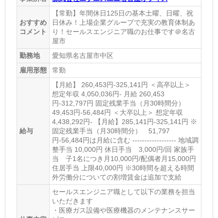
【常勤】年間休日125日の基本土曜、日曜、祝
おすすめ
日休み！上場企業グループで充実の教育体制あ
コメント
り！セールスエンジニア職のお仕事です＠名古
屋市
勤務地
愛知県名古屋市中区
雇用形態
常勤
【月給】 260,453円-325,141円 ＜高卒以上＞
想定年収 4,050,036円- 月給 260,453
円-312,797円 固定残業手当（月30時間分）
49,453円-56,484円 ＜大卒以上＞ 想定年収
4,438,292円- 【月給】285,141円-325,141円 ※
給与
固定残業手当（月30時間分） 51,797
円-56,484円は月給に含む ------------------ 地域調
整手当 10,000円 休日手当 3,000円/回 家族手
当 子1名につき月10,000円/配偶者月15,000円
住居手当 上限40,000円 ※30時間を超える時間
外労働分についての割増賃金は追加で支給
セールスエンジニア職として以下の業務を担当
いただきます
・医療ガス設備や医療機器のメンテナンスサー