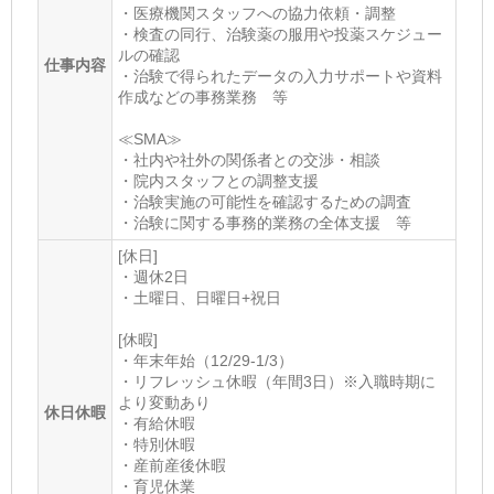
・医療機関スタッフへの協力依頼・調整
・検査の同行、治験薬の服用や投薬スケジュー
ルの確認
仕事内容
・治験で得られたデータの入力サポートや資料
作成などの事務業務 等
≪SMA≫
・社内や社外の関係者との交渉・相談
・院内スタッフとの調整支援
・治験実施の可能性を確認するための調査
・治験に関する事務的業務の全体支援 等
[休日]
・週休2日
・土曜日、日曜日+祝日
[休暇]
・年末年始（12/29-1/3）
・リフレッシュ休暇（年間3日）※入職時期に
より変動あり
休日休暇
・有給休暇
・特別休暇
・産前産後休暇
・育児休業