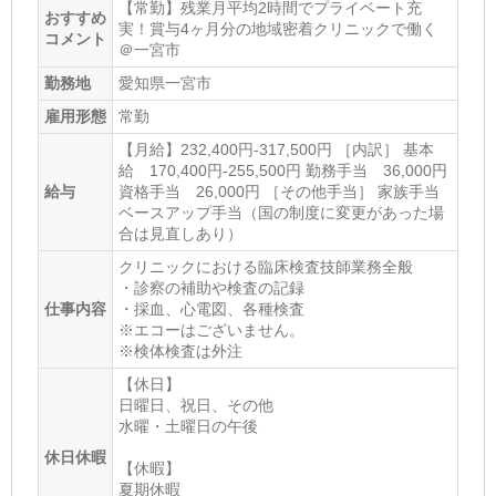
【常勤】残業月平均2時間でプライベート充
おすすめ
実！賞与4ヶ月分の地域密着クリニックで働く
コメント
＠一宮市
勤務地
愛知県一宮市
雇用形態
常勤
【月給】232,400円-317,500円 ［内訳］ 基本
給 170,400円-255,500円 勤務手当 36,000円
給与
資格手当 26,000円 ［その他手当］ 家族手当
ベースアップ手当（国の制度に変更があった場
合は見直しあり）
クリニックにおける臨床検査技師業務全般
・診察の補助や検査の記録
仕事内容
・採血、心電図、各種検査
※エコーはございません。
※検体検査は外注
【休日】
日曜日、祝日、その他
水曜・土曜日の午後
休日休暇
【休暇】
夏期休暇