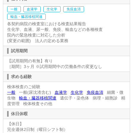
一般
血液学
生化学
免疫血清
輸血・臓器移植関連
各契約病院の検査室における検査結果報告
生化学、血液、尿一般、免疫、輸血などの各種検査
院内の緊急検査に対応した分析
(変更の範囲) 法人の定める業務
試用期間
【試用期間の有無】有り
［期間］3ヶ月 ※試用期間中の労働条件の変更なし
求める経験
検体検査のご経験
一般
一般(尿沈渣含む)
血液学
生化学
免疫血清
細菌・微
生物
輸血・臓器移植関連
遺伝子・染色体 病理・細胞診 精
度管理 検体検査その他
休日休暇
【休日】
完全週休2日制（曜日シフト制）