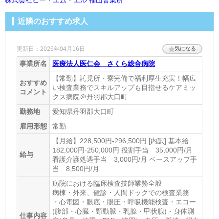
最寄り駅3
近隣のおすすめ求人
楽田
ホームページ
更新日：2026年04月16日
気になる
事業所名
医療法人医仁会 さくら総合病院
https://www.bml.co.jp/
【常勤】託児所・寮完備で福利厚生充実！幅広
おすすめ
い検査業務でスキルアップも目指せるケアミッ
コメント
クス病院＠丹羽郡大口町
勤務地
愛知県丹羽郡大口町
雇用形態
常勤
【月給】228,500円-296,500円 [内訳] 基本給
182,000円-250,000円 役割手当 35,000円/月
給与
看護介護処遇手当 3,000円/月 ベースアップ手
当 8,500円/月
病院における臨床検査技師業務全般
病棟・外来、健診・人間ドックでの検査業務
・心電図・眼底・眼圧・呼吸機能検査・エコー
(腹部・心臓・頸動脈・乳腺・甲状腺)・身体測
仕事内容