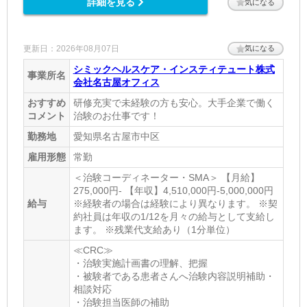
詳細を見る
気になる
更新日：2026年08月07日
気になる
シミックヘルスケア・インスティテュート株式
事業所名
会社名古屋オフィス
おすすめ
研修充実で未経験の方も安心。大手企業で働く
コメント
治験のお仕事です！
勤務地
愛知県名古屋市中区
雇用形態
常勤
＜治験コーディネーター・SMA＞ 【月給】
275,000円- 【年収】4,510,000円-5,000,000円
給与
※経験者の場合は経験により異なります。 ※契
約社員は年収の1/12を月々の給与として支給し
ます。 ※残業代支給あり（1分単位）
≪CRC≫
・治験実施計画書の理解、把握
・被験者である患者さんへ治験内容説明補助・
相談対応
・治験担当医師の補助