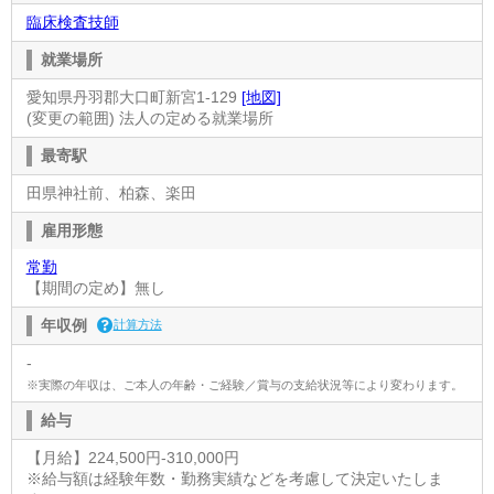
臨床検査技師
就業場所
愛知県丹羽郡大口町新宮1-129
[地図]
(変更の範囲) 法人の定める就業場所
最寄駅
田県神社前、柏森、楽田
雇用形態
常勤
【期間の定め】無し
年収例
計算方法
-
※実際の年収は、ご本人の年齢・ご経験／賞与の支給状況等により変わります。
給与
【月給】224,500円-310,000円
※給与額は経験年数・勤務実績などを考慮して決定いたしま