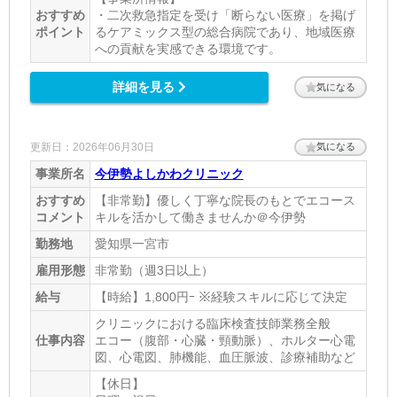
おすすめ
・二次救急指定を受け「断らない医療」を掲げ
ポイント
るケアミックス型の総合病院であり、地域医療
への貢献を実感できる環境です。
詳細を見る
気になる
更新日：2026年06月30日
気になる
事業所名
今伊勢よしかわクリニック
おすすめ
【非常勤】優しく丁寧な院長のもとでエコース
コメント
キルを活かして働きませんか＠今伊勢
勤務地
愛知県一宮市
雇用形態
非常勤（週3日以上）
給与
【時給】1,800円ｰ ※経験スキルに応じて決定
クリニックにおける臨床検査技師業務全般
仕事内容
エコー（腹部・心臓・頸動脈）、ホルター心電
図、心電図、肺機能、血圧脈波、診療補助など
【休日】