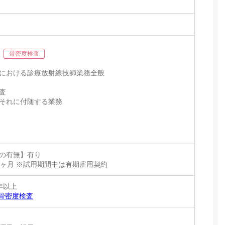
骨密度検査
における診療放射線技師業務全般
査
それに付随する業務
の有無】有り
]6ヶ月 ※試用期間中は有期雇用契約
年以上
骨密度検査