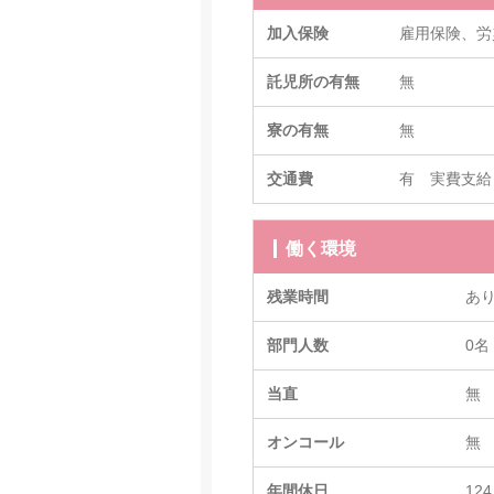
加入保険
雇用保険、労
託児所の有無
無
寮の有無
無
交通費
有 実費支給 
働く環境
残業時間
あ
部門人数
0名
当直
無
オンコール
無
年間休日
124