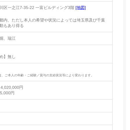
区一之江7-35-22 一富ビルディング3階
[地図]
都内、ただし本人の希望や状況によっては埼玉県及び千葉
動もあり得る
堀、瑞江
め】無し
は、ご本人の年齢・ご経験／賞与の支給状況等により変わります。
,020,000円
,000円