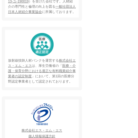
13-ユ-190019
）を受けた会社です。人材紹
介の専門性と倫理の向上を図る
一般社団法人
日本人材紹介事業協会
に所属しております。
放射線技師人材バンクを運営する
株式会社エ
ス・エム・エス
は、厚生労働省の「
医療・介
護・保育分野における適正な有料職業紹介事
業者の認定制度
」において、第1回の医療分
野認定事業者として認定されております。
株式会社エス・エム・エス
個人情報保護方針