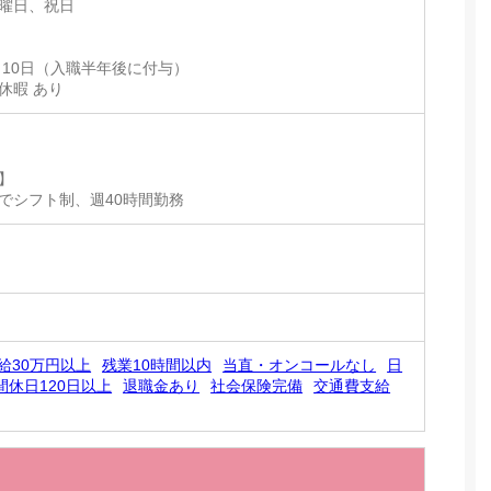
曜日、祝日
 10日（入職半年後に付与）
休暇 あり
】
でシフト制、週40時間勤務
給30万円以上
残業10時間以内
当直・オンコールなし
日
間休日120日以上
退職金あり
社会保険完備
交通費支給