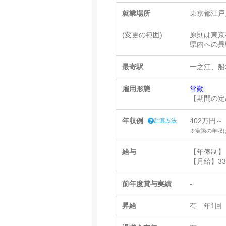
就業場所
東京都江戸川
(変更の範囲)
原則は東京
県内への異
最寄駅
一之江、船
雇用形態
常勤
【期間の定
年収例
402万円～
計算方法
※実際の年収
給与
【年俸制】 4
【月給】335
前年度賞与実績
-
昇給
有 年1回