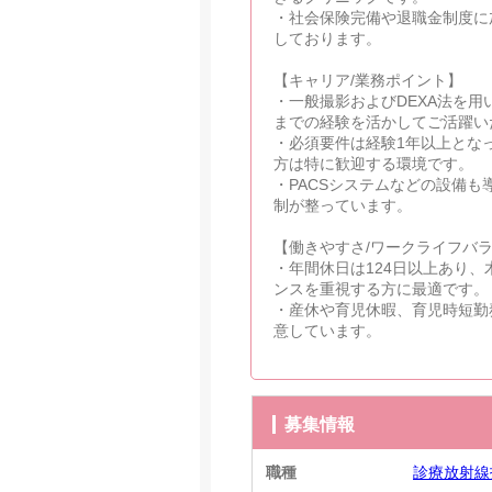
・社会保険完備や退職金制度に
しております。
【キャリア/業務ポイント】
・一般撮影およびDEXA法を
までの経験を活かしてご活躍い
・必須要件は経験1年以上とな
方は特に歓迎する環境です。
・PACSシステムなどの設備
制が整っています。
【働きやすさ/ワークライフバ
・年間休日は124日以上あり
ンスを重視する方に最適です。
・産休や育児休暇、育児時短勤
意しています。
募集情報
職種
診療放射線