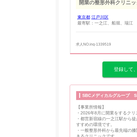
開業の整形外科クリニッ
東京都
江戸川区
最寄駅：一之江、船堀、瑞江
求人NO.inq-1339519
登録して
SBCメディカルグループ 
【事業所情報】
・2026年8月に開業をするク
・都営新宿線の一之江駅から徒
すすめの環境です。
・一般整形外科から最先端の膝
きるクリニックです。