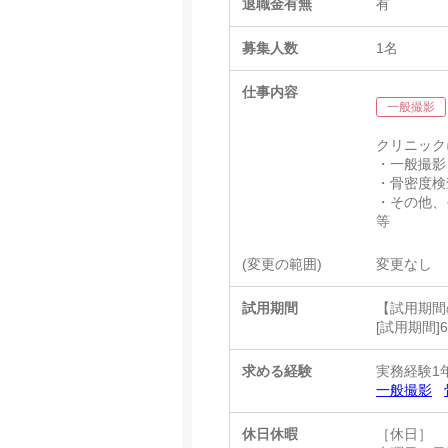
退職金有無
有
募集人数
1名
仕事内容
一般撮影
クリニック
・一般撮影
・骨密度検
・その他、
等
(変更の範囲)
変更なし
試用期間
【試用期間
[試用期間
求める経験
実務経験1
一般撮影
休日休暇
［休日］