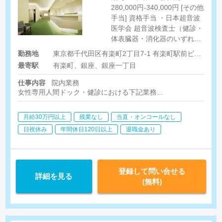
280,000円-340,000円 [その他
手当] 資格手当 ・日本超音波
医学会 超音波検査士（健診・
体表臓器・消化器のいずれ
か） 1つ目10‚000円 2つ目以
勤務地
東京都千代田区有楽町2丁目7-1 有楽町駅前ビルディング15F
降5‚000円 ※最大15‚000円/名
最寄駅
有楽町、銀座、銀座一丁目
・日本乳がん検診精度管理中
央機構 JABTS（乳房超音波講
仕事内容
院内業務
習会） 【A判定】10‚000円
女性専用人間ドック・健診における下記業務
【B判定】5‚000円 出張手当
・エコー（乳腺、腹部、甲状腺）
・心電図、肺機能、眼底眼圧、視力、聴力
巡回検診車乗務手当 2‚000
月給30万円以上
残業なし
当直・オンコールなし
・健診システム入力
円-3‚000円/日 ＜非常勤＞
日祝休み
年間休日120日以上
退職金あり
【時給】2,000円- ※検査士資
院外業務/巡回検診 （希望者のみ）
格をお持ちの方は優遇いたし
※バス内での検査のため、設営・荷物などの運搬作業は不要
ます。
非常勤
登録して問い合せる
詳細を見る
業務内容を選択可能
(無料)
1.生理機能検査
2.エコー検査