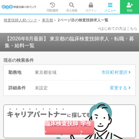
閲覧履歴
求人検索
ログイン
メニュー
登録
検査技師人材バンク
東京都
2ページ目の検査技師求人一覧
>はじめての方はこちら
【2026年8月最新】 東京都の臨床検査技師求人・転職・募
集・給料一覧
現在の検索条件
勤務地
東京都全域
市区町村選択
詳細条件
未設定
変更する
キャリアパートナー
探してもらう
に
臨床検査技師
学生