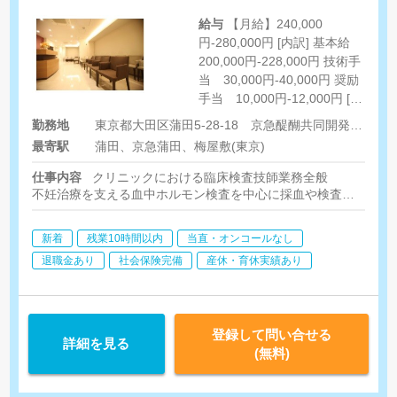
給与
【月給】240,000
円-280,000円 [内訳] 基本給
200,000円-228,000円 技術手
当 30,000円-40,000円 奨励
手当 10,000円-12,000円 [そ
の他手当] 精皆勤手当
勤務地
東京都大田区蒲田5-28-18 京急醍醐共同開発ビル3F
10,000円
最寄駅
蒲田、京急蒲田、梅屋敷(東京)
仕事内容
クリニックにおける臨床検査技師業務全般
不妊治療を支える血中ホルモン検査を中心に採血や検査データ管
・血中ホルモン検査や検査
・検査データの確認・管理・報告書作成
新着
残業10時間以内
当直・オンコールなし
・検体の受付及び管理
・医師や看護師との連携による診療サポート
退職金あり
社会保険完備
産休・育休実績あり
・検査室内の環境整備、安全管理
登録して問い合せる
詳細を見る
(無料)