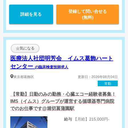
巡回健診における臨床検査技師業務
・人間ドックにおける検査業務
登録して問い合せる
詳細を見る
心電図、肺機能、視力・聴力、血圧等の生理機能検査
(無料)
・健診データの入力・確認
・その他、健診業務に付随する業務
気になる
医療法人社団明芳会 イムス葛飾ハート
センター
の臨床検査技師求人
東京都
葛飾区
更新日：2026年08月04日
常勤
【常勤】日勤のみの勤務・心臓エコー経験者募集！
IMS（イムス）グループが運営する循環器専門病院
でのお仕事です@堀切菖蒲園駅
給与
【月給】215,000円-