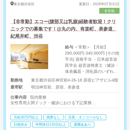
東京都
渋谷区
更新日：2026年07月31日
非常勤
【非常勤】エコー(腹部又は乳腺)経験者歓迎！クリ
ニックでの募集です！@丸の内、有楽町、表参道、
紀尾井町、渋谷
給与
＜常勤＞ 【月給】
280,000円-340,000円 [その他
手当] 資格手当 ・日本超音波
医学会 超音波検査士（健診・
体表臓器・消化器のいずれ
か） 1つ目-----10‚000円 2つ
勤務地
東京都渋谷区神宮前4-26-18 原宿ピアザビル4階
目以降-----5‚000円 ※最大
最寄駅
明治神宮前、原宿、表参道
15‚000円/名 ・日本乳がん検
診精度管理中央機構
仕事内容
院内業務
JABTS（乳房超音波講習会）
女性専用人間ドック・健診における下記業務
【A判定】----10‚000円 【B判
・エコー（乳腺、腹部、甲状腺）
・心電図、肺機能、眼底眼圧、視力、聴力
定】----5‚000円 ＜非常勤＞
月給30万円以上
残業なし
当直・オンコールなし
・健診システム入力
【時給】2,000円
日祝休み
年間休日120日以上
退職金あり