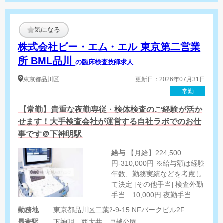
気になる
株式会社ビー・エム・エル 東京第二営業
所 BML品川
の臨床検査技師求人
東京都
品川区
更新日：2026年07月31日
常勤
【常勤】貴重な夜勤専従・検体検査のご経験が活か
せます！大手検査会社が運営する自社ラボでのお仕
事です＠下神明駅
給与
【月給】224,500
円-310,000円 ※給与額は経験
年数、勤務実績などを考慮し
て決定 [その他手当] 検査外勤
手当 10,000円 夜勤手当
5,000円/回 住宅手当 家族手
勤務地
東京都品川区二葉2-9-15 NFパークビル2F
当 時間外・深夜割り増し手当
最寄駅
下神明、西大井、戸越公園