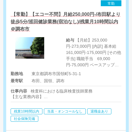
常勤
【常勤】【エコー不問】月給250,000円-/布田駅より
徒歩5分/巡回健診業務(宿泊なし)/残業月10時間以内
＠調布市
給与
【月給】253,000
円-273,000円 [内訳] 基本給
161,000円-175,000円 [その他
手当] 職能手当 69,000
円-75,000円 ベースアップ手
当 7,000円-7,000円 その他
勤務地
東京都調布市国領町5-31-1
手当 16,000円-16,000円
最寄駅
布田、国領、調布
仕事内容
検査科における臨床検査技師業務
【主な業務内容】
・心電図、超音波、呼吸機能検査などの生理機能検査
・血液、尿等の検体検査
残業10時間以内
当直・オンコールなし
退職金あり
・感染対策に関わる検査業務
・検査データ管理および精度管理業務
社会保険完備
・出張健診業務（2回程度/月）