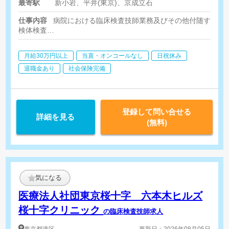
最寄駅
新小岩、平井(東京)、京成立石
役職手当 50,000円※管理職
採用の方のみ支給 ※経験・年
仕事内容
病院における臨床検査技師業務及びその他付随する業
齢・前職給考慮
検体検査
エコー検査（腹部・頸動脈・心臓）
心電図検査
月給30万円以上
当直・オンコールなし
日祝休み
PWV
血圧脈波
退職金あり
社会保険完備
登録して問い合せる
詳細を見る
(無料)
気になる
医療法人社団東京桜十字 六本木ヒルズ
桜十字クリニック
の臨床検査技師求人
東京都
港区
更新日：2026年08月05日