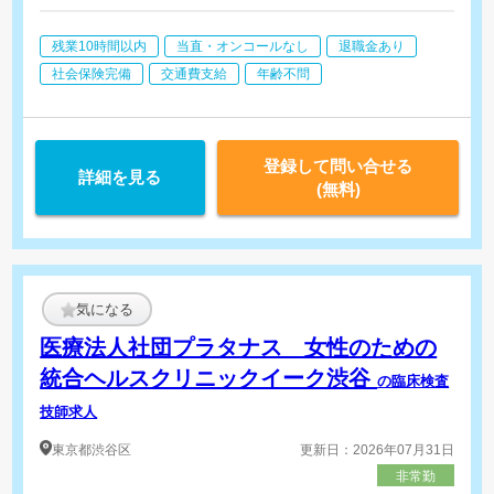
エコー（腹部、乳腺、頸動脈、甲状腺など）
心電図
残業10時間以内
当直・オンコールなし
退職金あり
肺機能
眼底・眼圧
社会保険完備
交通費支給
年齢不問
ABI検査/PWV検査
※採血は看護師
登録して問い合せる
詳細を見る
(無料)
気になる
医療法人社団プラタナス 女性のための
統合ヘルスクリニックイーク渋谷
の臨床検査
技師求人
東京都
渋谷区
更新日：2026年07月31日
非常勤