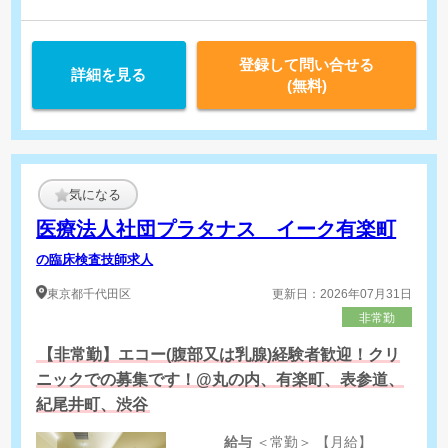
院外業務/巡回検診 （希望者のみ）
※バス内での検査のため、設営・荷物などの運搬作業は不要
非常勤
登録して問い合せる
詳細を見る
業務内容を選択可能
(無料)
1.生理機能検査
2.エコー検査
気になる
医療法人社団プラタナス イーク有楽町
の臨床検査技師求人
東京都
千代田区
更新日：2026年07月31日
非常勤
【非常勤】エコー(腹部又は乳腺)経験者歓迎！クリ
ニックでの募集です！@丸の内、有楽町、表参道、
紀尾井町、渋谷
給与
＜常勤＞ 【月給】