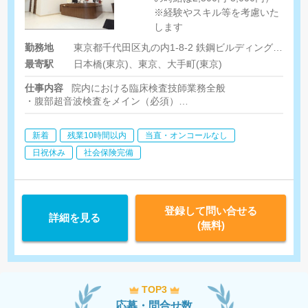
※経験やスキル等を考慮いた
します
勤務地
東京都千代田区丸の内1-8-2 鉄鋼ビルディング地下1F
最寄駅
日本橋(東京)、東京、大手町(東京)
仕事内容
院内における臨床検査技師業務全般
・腹部超音波検査をメイン（必須）
・乳腺超音波・心電図・肺機能（歓迎）
新着
残業10時間以内
当直・オンコールなし
日祝休み
社会保険完備
登録して問い合せる
詳細を見る
(無料)
TOP3
応募・問合せ数