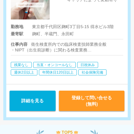
勤務地
東京都千代田区麹町3丁目5-15 得水ビル3階
最寄駅
麹町、半蔵門、永田町
仕事内容
衛生検査所内での臨床検査技師業務全般
・NIPT（出生前診断）に関わる検査業務
※土曜（9:00-12:30）のみ契約先に出向し採血業務あり
残業なし
当直・オンコールなし
日祝休み
週休2日以上
年間休日120日以上
社会保険完備
登録して問い合せる
詳細を見る
(無料)
TOP5