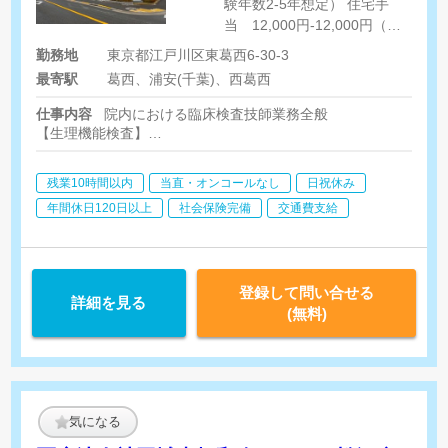
験年数2-5年想定） 住宅手
当 12,000円-12,000円（規
定該当の場合） 職務手当
勤務地
東京都江戸川区東葛西6-30-3
18,000円-18,000円 調整手
最寄駅
葛西、浦安(千葉)、西葛西
当 10,000円-10,000円 ※固
定残業代 無し ※時間外手
仕事内容
院内における臨床検査技師業務全般
当 実績に応じて支給
【生理機能検査】
心電図、負荷心電図、ホルター、肺機能、ABI、脳波、PSG
【エコー】
残業10時間以内
当直・オンコールなし
日祝休み
腹部、心臓、甲状腺、頸動脈、下肢
※検体検査はすべて外注
年間休日120日以上
社会保険完備
交通費支給
登録して問い合せる
詳細を見る
(無料)
気になる