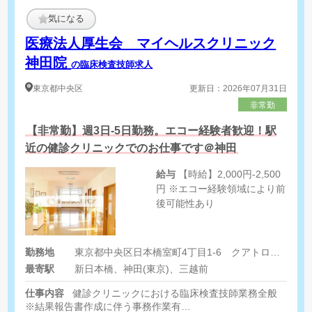
気になる
医療法人厚生会 マイヘルスクリニック
神田院
の臨床検査技師求人
東京都
中央区
更新日：2026年07月31日
非常勤
【非常勤】週3日-5日勤務。エコー経験者歓迎！駅
近の健診クリニックでのお仕事です＠神田
給与
【時給】2,000円-2,500
円 ※エコー経験領域により前
後可能性あり
勤務地
東京都中央区日本橋室町4丁目1-6 クアトロ室町ビル7階
最寄駅
新日本橋、神田(東京)、三越前
仕事内容
健診クリニックにおける臨床検査技師業務全般
※結果報告書作成に伴う事務作業有