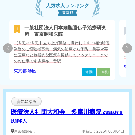
人気求人ランキング
東京都
一般社団法人日本細胞遺伝子治療研究
1
2
所 東京昭和医院
【常勤/非常勤】立ち上げ業務に携われます・細胞培養
【常
業務のご経験者募集！病気の治療から予防、美容や再
の経
生医療など包括的な医療を提供しているクリニックで
ック
のお仕事です@麻布十番駅
東京
東京都
港区
常勤
非常勤
気になる
医療法人社団大和会 多摩川病院
の臨床検査
技師求人
東京都
調布市
更新日：2026年08月04日