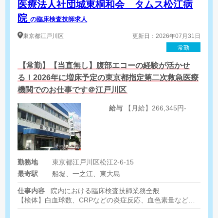
医療法人社団城東桐和会 タムス松江病
院
の臨床検査技師求人
東京都
江戸川区
更新日：2026年07月31日
常勤
【常勤】【当直無し】腹部エコーの経験が活かせ
る！2026年に増床予定の東京都指定第二次救急医療
機関でのお仕事です＠江戸川区
給与
【月給】266,345円-
勤務地
東京都江戸川区松江2-6-15
最寄駅
船堀、一之江、東大島
仕事内容
院内における臨床検査技師業務全般
【検体】白血球数、CRPなどの炎症反応、血色素量などの貧血
【生理】心電図、脳波、エコー（頸動脈・下肢静脈・心臓）、動脈