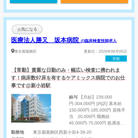
気になる
医療法人勝又 坂本病院
の臨床検査技師求人
東京都
葛飾区
更新日：2026年08月05日
常勤
【常勤】貴重な日勤のみ・幅広い検査に携われま
す！病床数97床を有するケアミックス病院でのお仕
事です@新小岩駅
給与
【月給】239,000
円-304,000円 [内訳] 基本給
150,000円-185,000円 資格手
当 20,000円 職務給
45,000円-75,000円 処遇改善
手当 24,000円/月（法人規
勤務地
東京都葛飾区西新小岩4-39-20
定により決定） [その他手当]