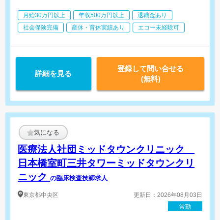
月給30万円以上
年収500万円以上
退職金あり
【常勤】
検体検査（PCR検査含む）
社会保険完備
産休・育休実績あり
エコー未経験可
※当院ではすべての検体検査を院内にて実施しています
登録して問い合せる
詳細を見る
(無料)
気になる
医療法人社団ミッドタウンクリニック
日本橋室町三井タワーミッドタウンクリ
ニック
の臨床検査技師求人
東京都
中央区
更新日：2026年08月03日
常勤