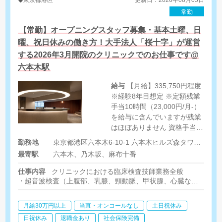
常勤
【常勤】オープニングスタッフ募集・基本土曜、日
曜、祝日休みの働き方！大手法人「桜十字」が運営
する2026年3月開院のクリニックでのお仕事です@
六本木駅
給与
【月給】335,750円程度
※経験8年目想定 ※定額残業
手当10時間（23,000円/月-）
を給与に含んでいますが残業
はほぼありません 資格手当制
度:有り（法人規定有り） ※
勤務地
東京都港区六本木6-10-1 六本木ヒルズ森タワー6F
例:超音波検査士（健診領域、
最寄駅
六本木、乃木坂、麻布十番
消化器領域）15,000円/月、
等
仕事内容
クリニックにおける臨床検査技師業務全般
・超音波検査（上腹部、乳腺、頸動脈、甲状腺、心臓など）
・健康診断の計測、心電図、眼底眼圧、肺機能等、各種検査
・外来（内科、消化器内科、眼科等）における各種検査
月給30万円以上
当直・オンコールなし
土日祝休み
日祝休み
退職金あり
社会保険完備