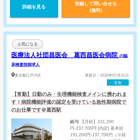
非常勤
登録して問い合せる
詳細を見る
業務内容を選択可能
(無料)
1.生理機能検査
2.エコー検査
気になる
医療法人社団昌医会 葛西昌医会病院
の臨
床検査技師求人
東京都
江戸川区
更新日：2026年07月31日
常勤
【常勤】日勤のみ・生理機能検査メインに携われま
す！病院機能評価の認定を受けている急性期病院で
のお仕事です＠葛西駅
給与
【月給】231,200
円-237,700円 [内訳] 基本給
191,200円-197,700円（※経