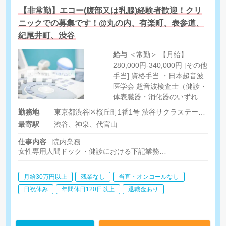
【非常勤】エコー(腹部又は乳腺)経験者歓迎！クリ
ニックでの募集です！@丸の内、有楽町、表参道、
紀尾井町、渋谷
給与
＜常勤＞ 【月給】
280,000円-340,000円 [その他
手当] 資格手当 ・日本超音波
医学会 超音波検査士（健診・
体表臓器・消化器のいずれ
か） 1つ目10‚000円 2つ目以
勤務地
東京都渋谷区桜丘町1番1号 渋谷サクラステージ1階
降5‚000円 ※最大15‚000円/名
最寄駅
渋谷、神泉、代官山
・日本乳がん検診精度管理中
央機構 JABTS（乳房超音波講
仕事内容
院内業務
習会） 【A判定】10‚000円
女性専用人間ドック・健診における下記業務
【B判定】5‚000円 ＜非常勤
・エコー（乳腺、腹部、甲状腺）
・心電図、肺機能、眼底眼圧、視力、聴力
＞ 【時給】2,000円
月給30万円以上
残業なし
当直・オンコールなし
・健診システム入力
日祝休み
年間休日120日以上
退職金あり
院外業務/巡回検診 （希望者のみ）
※バス内での検査のため、設営・荷物などの運搬作業は不要