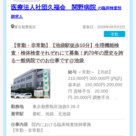
医療法人社団久福会 関野病院
の臨床検査技
師求人
東京都
豊島区
更新日：2026年08月03日
常勤
【常勤・非常勤】【池袋駅徒歩10分】生理機能検
査・検体検査それぞれにて募集！約70年の歴史を誇
る一般病院でのお仕事です@池袋
給与
＜常勤＞ 【月給】
210,000円-300,000円 [内訳]
基本給 150,000円-200,000
円 資格手当 20,000
円-20,000円 調整手当
40,000円-80,000円 ＜非常勤
勤務地
東京都豊島区池袋3-28-3
＞ ※経験・スキルに応じて算
最寄駅
要町、池袋、北池袋
出
仕事内容
院内における臨床検査技師業務
【常勤・非常勤】
生理機能検査（心電図検査・眼底検査・聴力検査・肺機能検査・FM