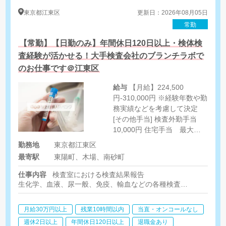
東京都
江東区
更新日：2026年08月05日
常勤
【常勤】【日勤のみ】年間休日120日以上・検体検
査経験が活かせる！大手検査会社のブランチラボで
のお仕事です＠江東区
給与
【月給】224,500
円-310,000円 ※経験年数や勤
務実績などを考慮して決定
[その他手当] 検査外勤手当
10,000円 住宅手当 最大
20,000円/月 家族手当 最大
勤務地
東京都江東区
26,000円/月 当直手当 深夜・
最寄駅
東陽町、木場、南砂町
準夜手当 時間外手当
仕事内容
検査室における検査結果報告
生化学、血液、尿一般、免疫、輸血などの各種検査
院内の緊急検査に対応した分析
月給30万円以上
残業10時間以内
当直・オンコールなし
週休2日以上
年間休日120日以上
退職金あり