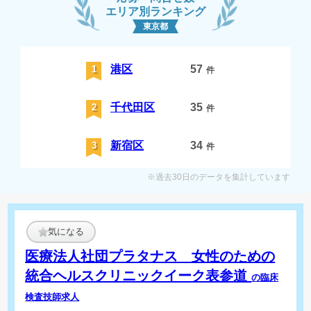
エリア別ランキング
東京都
港区
57
1
件
千代田区
35
2
件
新宿区
34
3
件
※過去30日のデータを集計しています
気になる
医療法人社団プラタナス 女性のための
統合ヘルスクリニックイーク表参道
の臨床
検査技師求人