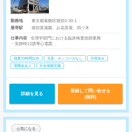
勤務地
東京都葛飾区堀切3-30-1
最寄駅
堀切菖蒲園、お花茶屋、四ツ木
仕事内容
生理学部門における臨床検査技師業務
・安静時12誘導心電図
・負荷心電図（マスター2階段試験、トレッドミル、エルゴメー
・心肺運動負荷試験（CPX補助）
残業10時間以内
当直・オンコールなし
日祝休み
・エコー検査（心臓、腹部、血管、その他）
・経食堂心臓超音波検査（補助）
退職金あり
社会保険完備
・肺機能（VC、FVC）
・脈波検査（ABI、TBI）
・皮膚還流圧検査（SPP）
・ホルター心電図（解析含む）
登録して問い合せる
詳細を見る
・ハートノート
(無料)
気になる