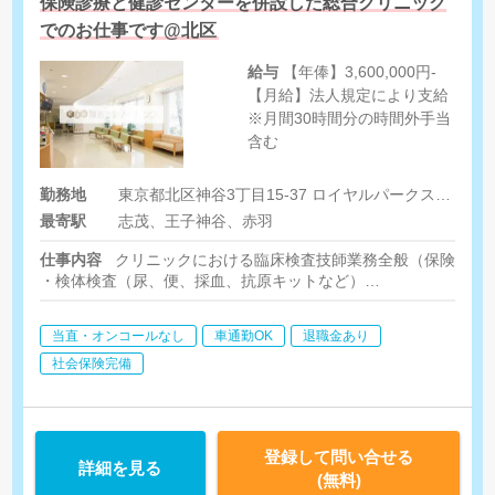
保険診療と健診センターを併設した総合クリニック
でのお仕事です@北区
給与
【年俸】3,600,000円-
【月給】法人規定により支給
※月間30時間分の時間外手当
含む
勤務地
東京都北区神谷3丁目15-37 ロイヤルパークス赤羽アネックス
最寄駅
志茂、王子神谷、赤羽
仕事内容
クリニックにおける臨床検査技師業務全般（保険診療
・検体検査（尿、便、採血、抗原キットなど）
・生理機能検査（心電図検査、超音波検査、肺機能検査、聴力検
・健診結果票の作成補助
当直・オンコールなし
車通勤OK
退職金あり
社会保険完備
登録して問い合せる
詳細を見る
(無料)