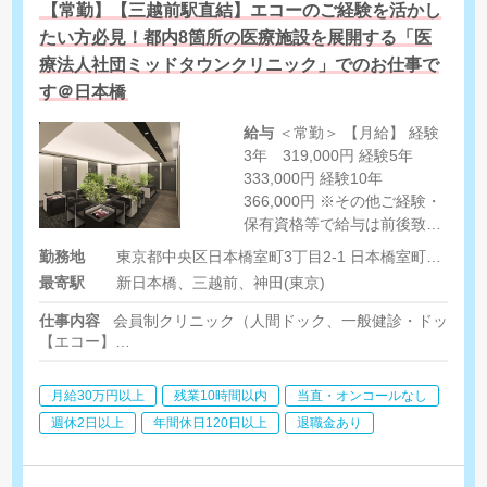
【常勤】【三越前駅直結】エコーのご経験を活かし
たい方必見！都内8箇所の医療施設を展開する「医
療法人社団ミッドタウンクリニック」でのお仕事で
す＠日本橋
給与
＜常勤＞ 【月給】 経験
3年 319,000円 経験5年
333,000円 経験10年
366,000円 ※その他ご経験・
保有資格等で給与は前後致し
ます。 （別途残業代支給あ
勤務地
東京都中央区日本橋室町3丁目2-1 日本橋室町三井タワー7F
り）
最寄駅
新日本橋、三越前、神田(東京)
仕事内容
会員制クリニック（人間ドック、一般健診・ドック）
【エコー】
超音波検査（頸動脈・甲状腺・心臓・乳腺・腹部）
月給30万円以上
残業10時間以内
当直・オンコールなし
【その他生理検査】
心電図、ABI、視力・眼底、聴力、呼吸機能※採血なし
週休2日以上
年間休日120日以上
退職金あり