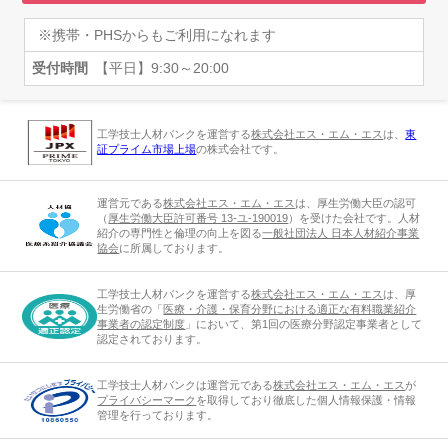
※携帯・PHSからもご利用になれます
受付時間
【平日】9:30～20:00
工学技士人材バンクを運営する
株式会社エス・エム・エス
は、
東
証プライム市場上場
の株式会社です。
運営元である
株式会社エス・エム・エス
は、厚生労働大臣の認可
（
厚生労働大臣許可番号 13-ユ-190019
）を受けた会社です。人材
紹介の専門性と倫理の向上を図る
一般社団法人 日本人材紹介事業
協会
に所属しております。
工学技士人材バンクを運営する
株式会社エス・エム・エス
は、厚
生労働省の「
医療・介護・保育分野における適正な有料職業紹介
事業者の認定制度
」において、第1回の医療分野認定事業者として
認定されております。
工学技士人材バンクは運営元である
株式会社エス・エム・エス
が
プライバシーマーク
を取得しており徹底した個人情報保護・情報
管理を行っております。