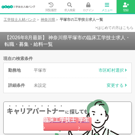
閲覧履歴
求人検索
ログイン
メニュー
登録
工学技士人材バンク
神奈川県
平塚市の工学技士求人一覧
>はじめての方はこちら
【2026年8月最新】 神奈川県平塚市の臨床工学技士求人・
転職・募集・給料一覧
現在の検索条件
勤務地
平塚市
市区町村選択
詳細条件
未設定
変更する
キャリアパートナー
探してもらう
に
臨床工学技士
学生