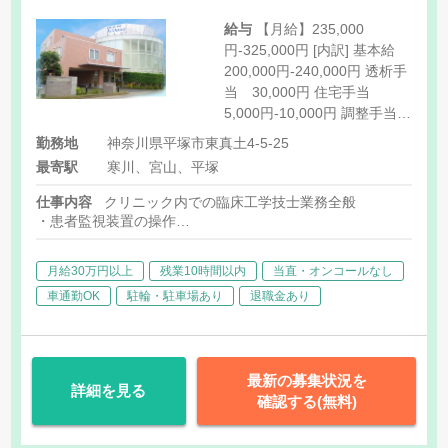
給与
【月給】235,000
円-325,000円 [内訳] 基本給
200,000円-240,000円 透析手
当 30,000円 住宅手当
5,000円-10,000円 調整手当
0円-25,000円 夜間手当 0
勤務地
神奈川県平塚市東真土4-5-25
円-20,000円
最寄駅
寒川、宮山、平塚
仕事内容
クリニック内での臨床工学技士業務全般
・患者監視装置の操作
・プライミング
・透析の準備・穿刺・返血・止血
月給30万円以上
残業10時間以内
当直・オンコールなし
・透析機器の保守・管理等
車通勤OK
駐輪・駐車場あり
退職金あり
【職場情報】
・透析ベッド:47台
・透析機器:JMS
最新の募集状況を
詳細を見る
確認する(無料)