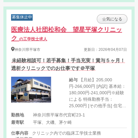
募集休止中
気になる
医療法人社団松和会 望星平塚クリニッ
ク
の工学技士求人
神奈川県
平塚市
更新日：2026年04月07日
未経験相談可！若手募集！手当充実！賞与５ヶ月！
透析クリニックでのお仕事です＠平塚
給与
【月給】205,000
円-266,000円 [内訳] 基本給：
180,000円-241,000円※経験
による 特殊勤務手当：
25,000円 [その他手当] 住宅手
当（世帯主のみ）：（扶養無
勤務地
神奈川県平塚市代官町23-1
し）25,000円/（扶養有り）
最寄駅
平塚、大磯、茅ケ崎
30,000円 準夜勤手当：4,000
円/回（月7-8回程度） 祝日手
仕事内容
クリニック内での臨床工学技士業務