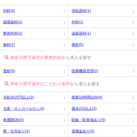
内科(4)
消化器科(1)
循環器科(1)
外科(1)
整形外科(1)
泌尿器科(1)
歯科(1)
透析(5)
神奈川県平塚市の業務内容
から求人を探す
透析(5)
医療機器管理(2)
神奈川県平塚市のこだわり条件
から求人を探す
月給30万円以上(2)
残業10時間以内(4)
当直・オンコールなし(4)
週休2日以上(3)
車通勤OK(5)
駐輪・駐車場あり(5)
寮・社宅あり(2)
退職金あり(5)