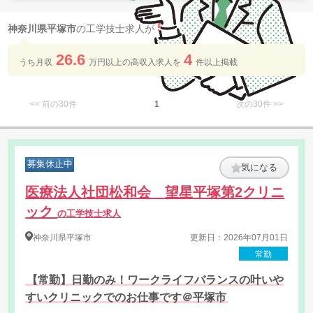
5
神奈川県平塚市
の工学技士求人が
件 見つかりました
26.6
4
うち月収
万円以上の​高収入求人を​
件以上​掲載
<< 前の30件
1
次の30件 >>
募集休止中
気になる
医療法人社団松和会 望星平塚第2クリニ
ック
の工学技士求人
神奈川県
平塚市
更新日：2026年07月01日
常勤
【常勤】日勤のみ！ワークライフバランスの叶いや
すいクリニックでのお仕事です＠平塚市