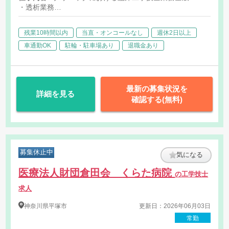
・透析業務
・医療機器管理業務
※法人内施設（伊勢原医院）へヘルプに行く可能性有
残業10時間以内
当直・オンコールなし
週休2日以上
【応募要件】
車通勤可能な方（伊勢原医院へのヘルプがある為）
車通勤OK
駐輪・駐車場あり
退職金あり
最新の募集状況を
詳細を見る
確認する(無料)
募集休止中
気になる
医療法人財団倉田会 くらた病院
の工学技士
求人
神奈川県
平塚市
更新日：2026年06月03日
常勤