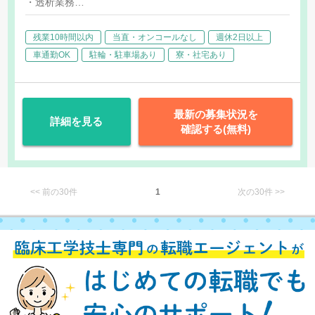
当：2,000円/日
・透析業務
・その他付随する業務
残業10時間以内
当直・オンコールなし
週休2日以上
車通勤OK
駐輪・駐車場あり
寮・社宅あり
最新の募集状況を
詳細を見る
確認する(無料)
<< 前の30件
1
次の30件 >>