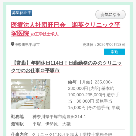
募集休止中
気になる
医療法人社団旺巳会 湘英クリニック平
塚医院
の工学技士求人
神奈川県
平塚市
更新日：2026年06月18日
常勤
【常勤】年間休日114日！日勤勤務のみのクリニッ
クでのお仕事＠平塚市
給与
【月給】235,000-
280,000円 [内訳] 基本給
190,000-235,000円 透析手
当 30,000円 業務手当
15,000円 [その他手当] 早朝手
当
勤務地
神奈川県平塚市南豊田314-1
最寄駅
平塚、伊勢原、大磯
仕事内容
クリニックにおける臨床工学技士業務全般