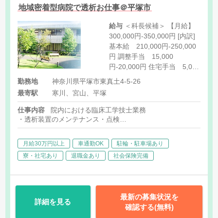
地域密着型病院で透析お仕事＠平塚市
給与
＜科長候補＞ 【月給】
300,000円-350,000円 [内訳]
基本給 210,000円-250,000
円 調整手当 15,000
円-20,000円 住宅手当 5,000
円-10,000円 透析手当
勤務地
神奈川県平塚市東真土4-5-26
30,000円 役職手当 40,000
最寄駅
寒川、宮山、平塚
円 ＜一般職＞ 【月給】
240,000円-310,000円 [内訳]
仕事内容
院内における臨床工学技士業務
基本給 190,000円-250,000
・透析装置のメンテナンス・点検
円 調整手当 15,000
・水質管理
・医療機器管理
円-20,000円 住宅手当 5,000
月給30万円以上
車通勤OK
駐輪・駐車場あり
・他 付随する業務
円-10,000円 透析手当
寮・社宅あり
退職金あり
社会保険完備
30,000円
最新の募集状況を
詳細を見る
確認する(無料)