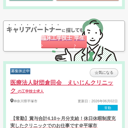
キャリアパートナー
探してもらう
に
臨床工学技士
学生
募集休止中
気になる
医療法人財団倉田会 えいじんクリニッ
ク
の工学技士求人
神奈川県
平塚市
更新日：2026年06月02日
常勤
【常勤】賞与合計4.10ヶ月分支給！休日休暇制度充
実したクリニックでのお仕事です＠平塚市