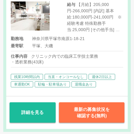
給与
【月給】205,000
円-266,000円 [内訳] 基本
給:180,000円-241,000円 ※
経験考慮 特殊勤務手
当:25,000円 [その他手当] 住
宅手当:25,000円 家族手当 祝
勤務地
神奈川県平塚市南原1-18-21
日手当:2,000円/回 年末年始
最寄駅
平塚、大磯
休暇:6,000円/回（※12/29-
1/3勤務した場合に支給）
仕事内容
クリニック内での臨床工学技士業務
・透析業務(43床)
残業10時間以内
当直・オンコールなし
週休2日以上
車通勤OK
駐輪・駐車場あり
退職金あり
最新の募集状況を
詳細を見る
確認する(無料)