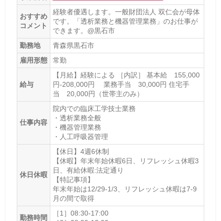
経験者優遇します。一般財団法人 双仁会が母体
診療項目
おすすめ
です。「透析業務と機器管理業務」のお仕事が
コメント
できます。@黒石市
内科・外科・整形外科・泌尿器科・肛門科・リハビリテーショ
ン科・透析
勤務地
青森県黒石市
診療時間
雇用形態
常勤
月～金 9:00～12:30 土 9:00～13:00 月～金 13:30～18:00
【月給】経験による ［内訳］ 基本給 155,000
給与
円-208,000円 業務手当 30,000円 住宅手
休診日
当 20,000円（世帯主のみ）
日・祝
院内での臨床工学技士業務
・透析業務全般
仕事内容
病床数
・機器管理業務
・人工呼吸器管理
60
【休日】4週6休制
一般病棟
【休暇】年末年始休暇6日、リフレッシュ休暇3
日、有給休暇:法定通り
60
休日休暇
【特記事項】
年末年始は12/29-1/3、リフレッシュ休暇は7-9
住所
月の間で取得
青森県十和田市東三番町10-70
[地図]
［1］08:30-17:00
勤務時間