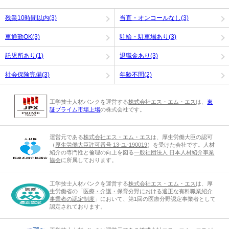
残業10時間以内(3)
当直・オンコールなし(3)
車通勤OK(3)
駐輪・駐車場あり(3)
託児所あり(1)
退職金あり(3)
社会保険完備(3)
年齢不問(2)
工学技士人材バンクを運営する
株式会社エス・エム・エス
は、
東
証プライム市場上場
の株式会社です。
運営元である
株式会社エス・エム・エス
は、厚生労働大臣の認可
（
厚生労働大臣許可番号 13-ユ-190019
）を受けた会社です。人材
紹介の専門性と倫理の向上を図る
一般社団法人 日本人材紹介事業
協会
に所属しております。
工学技士人材バンクを運営する
株式会社エス・エム・エス
は、厚
生労働省の「
医療・介護・保育分野における適正な有料職業紹介
事業者の認定制度
」において、第1回の医療分野認定事業者として
認定されております。