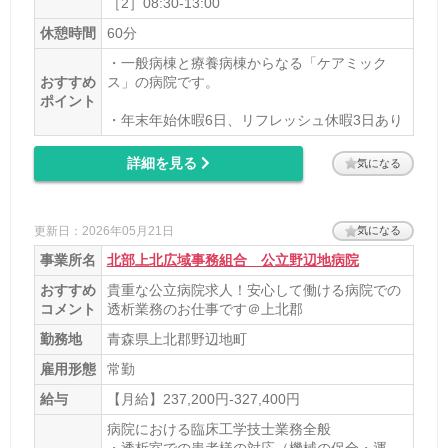
［2］08:30-13:00
最寄り駅1
休憩時間
60分
十和田市
・一般病棟と療養病棟からなる「ケアミック
最寄り駅2
おすすめ
ス」の病院です。
ポイント
ひがし野団地
・年末年始休暇6日、リフレッシュ休暇3日あり
最寄り駅3
詳細を見る
気になる
工業高校前
ホームページ
更新日：2026年05月21日
気になる
http://www.towadahp.or.jp/
事業所名
北部上北広域事務組合 公立野辺地病院
おすすめ
貴重な公立病院求人！安心して働ける病院での
コメント
透析業務のお仕事です＠上北郡
勤務地
青森県上北郡野辺地町
雇用形態
常勤
給与
【月給】237,200円-327,400円
病院における臨床工学技士業務全般