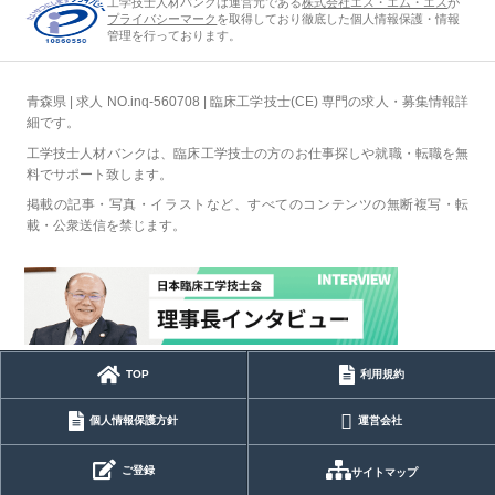
工学技士人材バンクは運営元である
株式会社エス・エム・エス
が
プライバシーマーク
を取得しており徹底した個人情報保護・情報
管理を行っております。
青森県 | 求人 NO.inq-560708 | 臨床工学技士(CE) 専門の求人・募集情報詳
細です。
工学技士人材バンクは、臨床工学技士の方のお仕事探しや就職・転職を無
料でサポート致します。
掲載の記事・写真・イラストなど、すべてのコンテンツの無断複写・転
載・公衆送信を禁じます。
TOP
利用規約
個人情報保護方針
運営会社
ご登録
サイトマップ