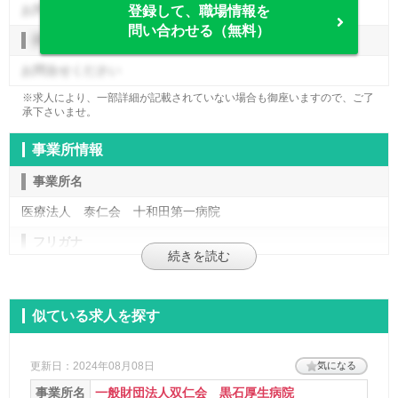
お問合せください
登録して、職場情報を
問い合わせる（無料）
評価制度
お問合せください
※求人により、一部詳細が記載されていない場合も御座いますので、ご了
承下さいませ。
事業所情報
事業所名
医療法人 泰仁会 十和田第一病院
フリガナ
トワダダイイチビョウイン
施設形態
似ている求人を探す
病院
法人名
更新日：2024年08月08日
気になる
事業所名
一般財団法人双仁会 黒石厚生病院
医療法人 泰仁会