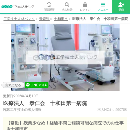
閲覧履歴
求人検索
ログイン
メニュー
登録
工学技士人材バンク
青森県
十和田市
医療法人 泰仁会 十和田第一病院
気になる
更新日:2026年04月10日
医療法人 泰仁会 十和田第一病院
臨床工学技士の求人情報
求人NO.inq-560708
【常勤】残業少なめ！経験不問ご相談可能な病院でのお仕事
＠十和田市