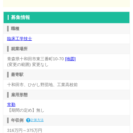
募集情報
職種
臨床工学技士
就業場所
青森県十和田市東三番町10-70
[地図]
(変更の範囲) 変更なし
最寄駅
十和田市、ひがし野団地、工業高校前
雇用形態
常勤
【期間の定め】無し
年収例
計算方法
316万円～375万円