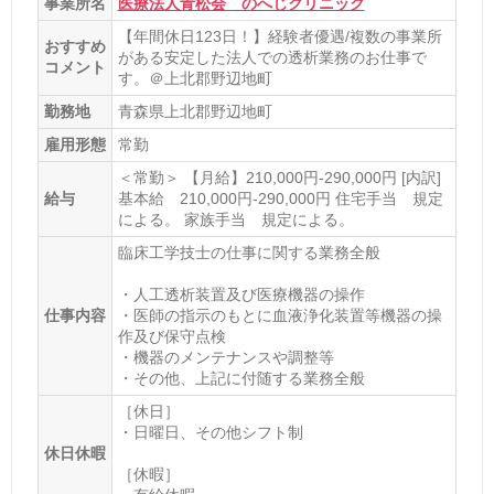
事業所名
医療法人青松会 のへじクリニック
【年間休日123日！】経験者優遇/複数の事業所
おすすめ
がある安定した法人での透析業務のお仕事で
コメント
す。＠上北郡野辺地町
勤務地
青森県上北郡野辺地町
雇用形態
常勤
＜常勤＞ 【月給】210,000円-290,000円 [内訳]
給与
基本給 210,000円-290,000円 住宅手当 規定
による。 家族手当 規定による。
臨床工学技士の仕事に関する業務全般
・人工透析装置及び医療機器の操作
仕事内容
・医師の指示のもとに血液浄化装置等機器の操
作及び保守点検
・機器のメンテナンスや調整等
・その他、上記に付随する業務全般
［休日］
・日曜日、その他シフト制
休日休暇
［休暇］