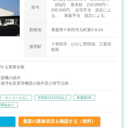
[内訳] 基本給 210,000円～
給与
290,000円 住宅手当 規定によ
る。 家族手当 規定による。
勤務地
青森県十和田市元町東5-8-54
十和田市、ひがし野団地、工業高
最寄駅
校前
関する業務全般
療器機の操作
血液浄化装置等機器の操作及び保守点検
や調整等
する業務
直・オンコールなし
年間休日120日以上
車通勤OK
退職金あり
最新の募集状況を確認する（無料）