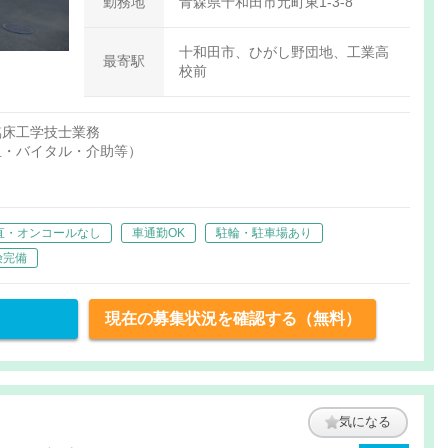
勤務地
青森県十和田市元町東1-3-8
十和田市、ひがし野団地、工業高
最寄駅
校前
臨床工学技士業務
血・バイタル・介助等）
直・オンコールなし
車通勤OK
駐輪・駐車場あり
険完備
現在の募集状況を確認する（無料）
気になる