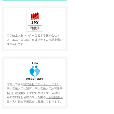
工学技士人材バンクを運営する
株式会社エ
ス・エム・エス
は、
東証プライム市場上場
の
株式会社です。
運営元である
株式会社エス・エム・エス
は、
厚生労働大臣の認可（
厚生労働大臣許可番号
13-ユ-190019
）を受けた会社です。人材紹
介の専門性と倫理の向上を図る
一般社団法人
日本人材紹介事業協会
に所属しております。