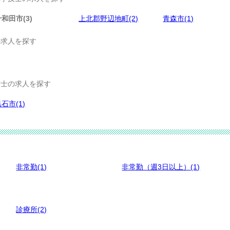
十和田市(3)
上北郡野辺地町(2)
青森市(1)
の求人を探す
士の求人を探す
石市(1)
す
非常勤(1)
非常勤（週3日以上）(1)
す
診療所(2)