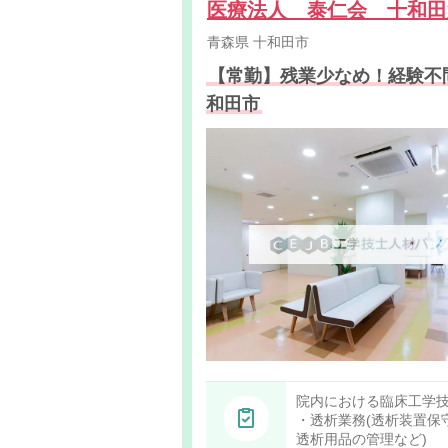
医療法人 泰仁会 十和
青森県
十和田市
【常勤】残業少なめ！経験不
和田市
院内における臨床工学
・透析業務(透析装置保
透析用品の管理など)