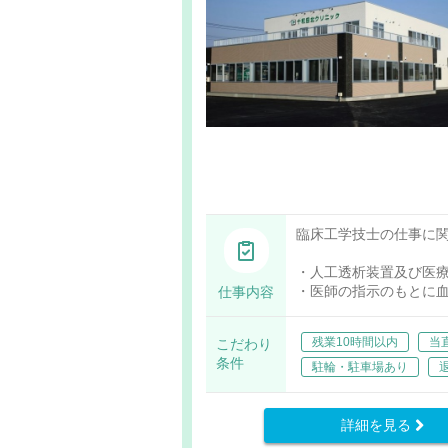
臨床工学技士の仕事に
・人工透析装置及び医
・医師の指示のもとに
仕事内容
・機器のメンテナンス
・その他、上記に付随
残業10時間以内
当
こだわり
条件
駐輪・駐車場あり
詳細を見る