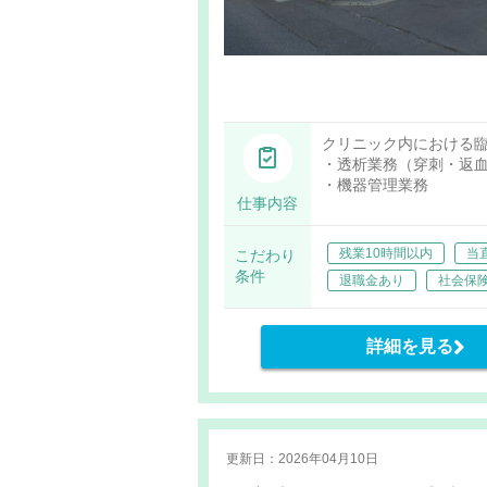
クリニック内における
・透析業務（穿刺・返
・機器管理業務
仕事内容
残業10時間以内
当
こだわり
条件
退職金あり
社会保
詳細を見る
更新日：2026年04月10日