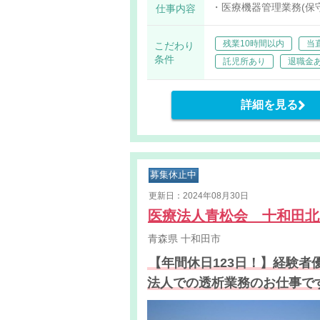
・医療機器管理業務(保
仕事内容
・医療ガス設備の管理
残業10時間以内
当
こだわり
条件
託児所あり
退職金
詳細を見る
募集休止中
更新日：2024年08月30日
医療法人青松会 十和田
青森県
十和田市
【年間休日123日！】経験
法人での透析業務のお仕事で