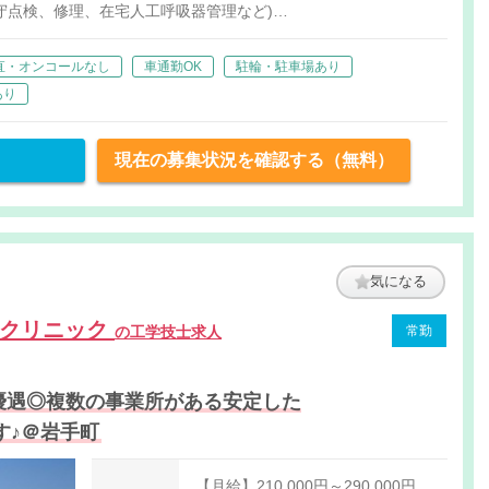
守点検、修理、在宅人工呼吸器管理など)
、滅菌器の運用管理など
直・オンコールなし
車通勤OK
駐輪・駐車場あり
あり
現在の募集状況を確認する（無料）
気になる
北クリニック
の工学技士求人
常勤
者優遇◎複数の事業所がある安定した
す♪＠岩手町
【月給】210,000円～290,000円