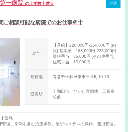
田第一病院
の工学技士求人
常勤
問ご相談可能な病院でのお仕事＠十
【月給】220,000円-260,000円 [内
訳] 基本給 185,000円-225,000円
給与
資格手当 35,000円 [その他手当]
住宅手当 15,000円
勤務地
青森県十和田市東三番町10-70
十和田市、ひがし野団地、工業高
最寄駅
校前
技士業務
守管理、穿刺を含む治療操作、透析システムの操作、運用管理、