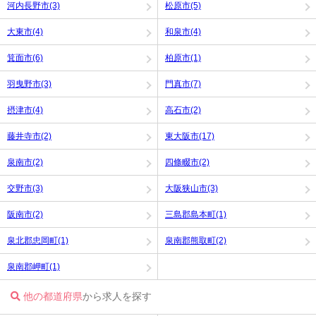
河内長野市(3)
松原市(5)
大東市(4)
和泉市(4)
箕面市(6)
柏原市(1)
羽曳野市(3)
門真市(7)
摂津市(4)
高石市(2)
藤井寺市(2)
東大阪市(17)
泉南市(2)
四條畷市(2)
交野市(3)
大阪狭山市(3)
阪南市(2)
三島郡島本町(1)
泉北郡忠岡町(1)
泉南郡熊取町(2)
泉南郡岬町(1)
他の都道府県
から求人を探す