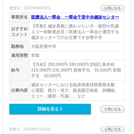
更新日：2026年08月06日
気になる
事業所名
医療法人一翠会 一翠会千里中央健診センター
【常勤】健診業務に携わりたい方・腹部や乳腺
おすすめ
エコー経験者必見！医療法人一翠会が運営する
コメント
健診センターでのお仕事です@豊中市
勤務地
大阪府豊中市
雇用形態
常勤
【月給】260,000円‐280,000円 [内訳] 基本給
給与
215,000円‐235,000円 資格手当 35,000円 皆勤
手当 10,000円
健診センターにおける臨床検査技師業務全般
仕事内容
心電図、聴力・視力、眼底眼圧検査、肺機能、
エコー（腹部・乳腺）、など
詳細を見る
気になる
更新日：2026年07月14日
気になる