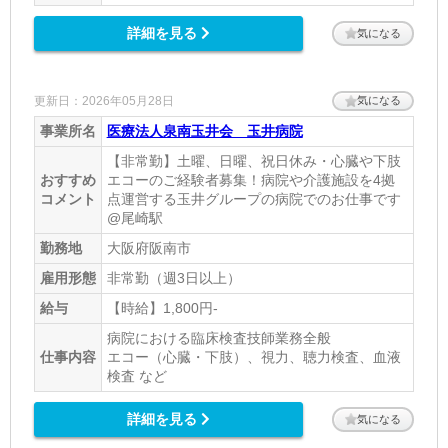
詳細を見る
気になる
更新日：2026年05月28日
気になる
事業所名
医療法人泉南玉井会 玉井病院
【非常勤】土曜、日曜、祝日休み・心臓や下肢
おすすめ
エコーのご経験者募集！病院や介護施設を4拠
コメント
点運営する玉井グループの病院でのお仕事です
@尾崎駅
勤務地
大阪府阪南市
雇用形態
非常勤（週3日以上）
給与
【時給】1,800円-
病院における臨床検査技師業務全般
仕事内容
エコー（心臓・下肢）、視力、聴力検査、血液
検査 など
詳細を見る
気になる