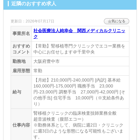
近隣のおすすめ求人
更新日：2026年07月17日
気になる
社会医療法人純幸会 関西メディカルクリニッ
事業所名
ク
おすすめ
【常勤】腎移植専門クリニックでエコー業務を
コメント
中心にお任せします＠千里中央
勤務地
大阪府豊中市
雇用形態
常勤
【月給】210,000円-240,000円 [内訳] 基本給
160,000円-175,000円 職務手当 23,000
給与
円-23,000円 調整手当 27,000円-42,000円 [そ
の他手当] 住宅手当 10,000円（※支給条件あ
り）
腎移植クリニックの臨床検査技師業務全般
超音波検査（腹部エコー）
仕事内容
※勤務体系として、病院に週2日・クリニック
に週3日のような形態になる可能性もございま
す。