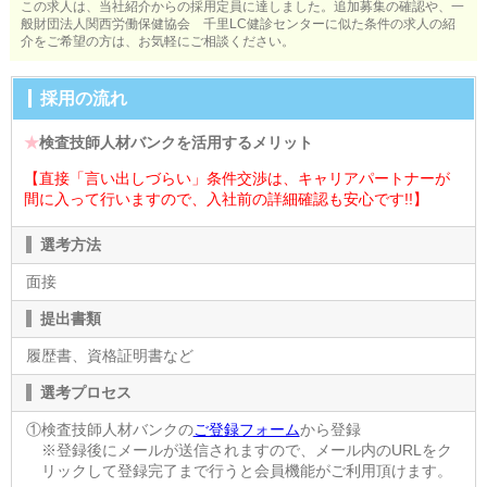
この求人は、当社紹介からの採用定員に達しました。追加募集の確認や、一
般財団法人関西労働保健協会 千里LC健診センターに似た条件の求人の紹
介をご希望の方は、お気軽にご相談ください。
採用の流れ
★
検査技師人材バンクを活用するメリット
【直接「言い出しづらい」条件交渉は、キャリアパートナーが
間に入って行いますので、入社前の詳細確認も安心です!!】
選考方法
面接
提出書類
履歴書、資格証明書など
選考プロセス
①検査技師人材バンクの
ご登録フォーム
から登録
※登録後にメールが送信されますので、メール内のURLをク
リックして登録完了まで行うと会員機能がご利用頂けます。