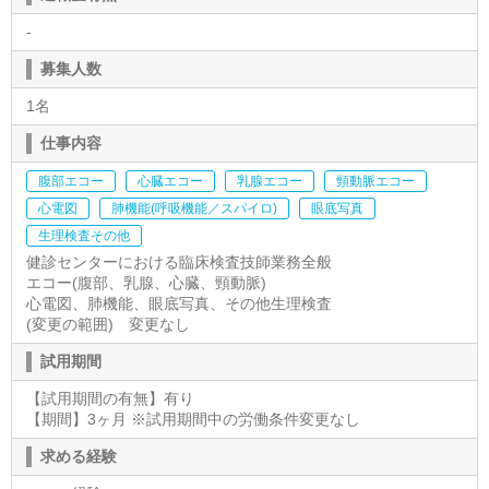
-
募集人数
1名
仕事内容
腹部エコー
心臓エコー
乳腺エコー
頸動脈エコー
心電図
肺機能(呼吸機能／スパイロ)
眼底写真
生理検査その他
健診センターにおける臨床検査技師業務全般
エコー(腹部、乳腺、心臓、頸動脈)
心電図、肺機能、眼底写真、その他生理検査
(変更の範囲) 変更なし
試用期間
【試用期間の有無】有り
【期間】3ヶ月 ※試用期間中の労働条件変更なし
求める経験