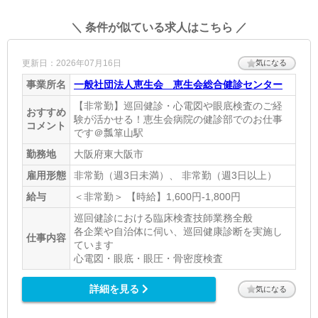
＼ 条件が似ている求人はこちら ／
更新日：2026年07月16日
気になる
事業所名
一般社団法人恵生会 恵生会総合健診センター
【非常勤】巡回健診・心電図や眼底検査のご経
おすすめ
験が活かせる！恵生会病院の健診部でのお仕事
コメント
です＠瓢箪山駅
勤務地
大阪府東大阪市
雇用形態
非常勤（週3日未満）、 非常勤（週3日以上）
給与
＜非常勤＞ 【時給】1,600円-1,800円
巡回健診における臨床検査技師業務全般
各企業や自治体に伺い、巡回健康診断を実施し
仕事内容
ています
心電図・眼底・眼圧・骨密度検査
詳細を見る
気になる