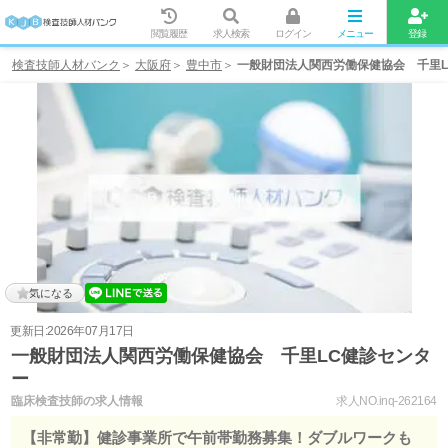
閲覧履歴
求人検索
ログイン
メニュー
登録
検査技師人材バンク
大阪府
豊中市
一般財団法人関西労働保健協会 千里L
気になる
更新日:2026年07月17日
一般財団法人関西労働保健協会 千里LC健診センタ
ー
臨床検査技師の求人情報
求人NO.inq-262164
【非常勤】健診事業所で午前帯勤務募集！ダブルワークも