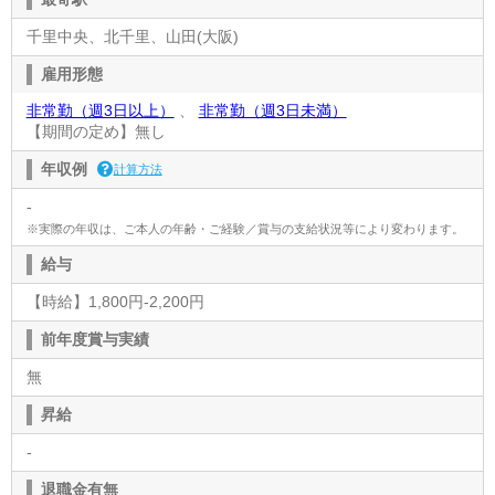
千里中央、北千里、山田(大阪)
雇用形態
非常勤（週3日以上）
、
非常勤（週3日未満）
【期間の定め】無し
年収例
計算方法
-
※実際の年収は、ご本人の年齢・ご経験／賞与の支給状況等により変わります。
給与
【時給】1,800円-2,200円
前年度賞与実績
無
昇給
-
退職金有無