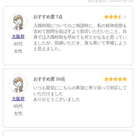
最終更新日：2026年5月7日
イッパンザイダンホウジンカンサイロウドウホケンキョウカイ
診療項目
おすすめ度 7点
内科・婦人科・放射線科
入職時期についてのご相談時に、私の精神状態も
含めて期間を延ばすよう助言いただいたこと。自
休診日
大阪府
身では入職時期を早めても何とかなると思ってい
ましたが、指摘いただき、落ち着いて準備しよう
40代
祝
と思えました。
女性
住所
大阪府豊中市新千里東町1-4-2 千里ライフサイエンスセンター
ビル4F
[地図]
おすすめ度 10点
最寄り駅1
いつも親切にこちらの希望に寄り添って対応して
千里中央
いただけました
大阪府
ありがとうございました
最寄り駅2
60代
北千里
女性
最寄り駅3
山田(大阪)