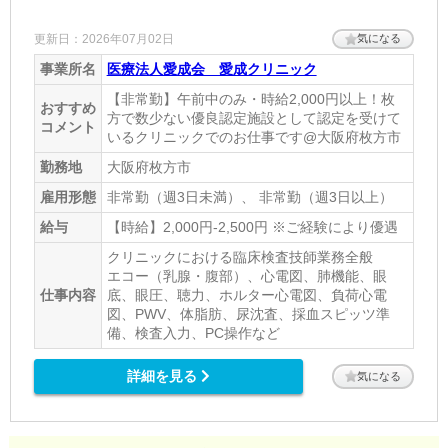
更新日：2026年07月02日
気になる
事業所名
医療法人愛成会 愛成クリニック
【非常勤】午前中のみ・時給2,000円以上！枚
おすすめ
方で数少ない優良認定施設として認定を受けて
コメント
いるクリニックでのお仕事です@大阪府枚方市
勤務地
大阪府枚方市
雇用形態
非常勤（週3日未満）、 非常勤（週3日以上）
給与
【時給】2,000円-2,500円 ※ご経験により優遇
クリニックにおける臨床検査技師業務全般
エコー（乳腺・腹部）、心電図、肺機能、眼
仕事内容
底、眼圧、聴力、ホルター心電図、負荷心電
図、PWV、体脂肪、尿沈査、採血スピッツ準
備、検査入力、PC操作など
詳細を見る
気になる