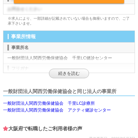
お問合せください
※求人により、一部詳細が記載されていない場合も御座いますので、ご了
承下さいませ。
事業所情報
事業所名
一般財団法人関西労働保健協会 千里LC健診センター
フリガナ
センリエルシーケンシンセンター
施設形態
一般財団法人関西労働保健協会と同じ法人の事業所
検診
一般財団法人関西労働保健協会 千里LC診療所
一般財団法人関西労働保健協会 アクティ健診センター
法人名
一般財団法人関西労働保健協会
大阪府で転職したご利用者様の声
法人名カナ