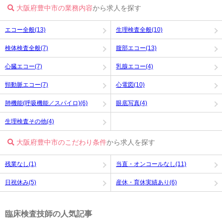
大阪府豊中市の業務内容
から求人を探す
エコー全般(13)
生理検査全般(10)
検体検査全般(7)
腹部エコー(13)
心臓エコー(7)
乳腺エコー(4)
頸動脈エコー(7)
心電図(10)
肺機能(呼吸機能／スパイロ)(6)
眼底写真(4)
生理検査その他(4)
大阪府豊中市のこだわり条件
から求人を探す
残業なし(1)
当直・オンコールなし(11)
日祝休み(5)
産休・育休実績あり(6)
臨床検査技師の人気記事