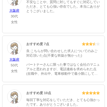
不安なことや、質問に対してもすぐに対応してい
ただき、とても心強い存在でした。本当にありが
大阪府
とうございました。
30代
女性
おすすめ度 7点
良:こちらが問い合わせした求人についてのみご
対応頂いた点(不要な斡旋が無かった)
大阪府
パートナーさんに限った事ではなく会社のマニュ
50代
アルと思われますが、電話連絡を求められた点
女性
(在職中、外出中、電車移動中で最小限にして頂
きたい)
【キャリアパートナーより】
この度は検査技師人材バンクをご利用いただき誠
おすすめ度 10点
にありがとうございました。
毎回丁寧な対応をしていただき、とても心強かっ
お忙しい状況にもかかわらず、お電話でのご連絡
たです。ありがとうございました。
を求めてしまい大変申し訳ございませんでした。