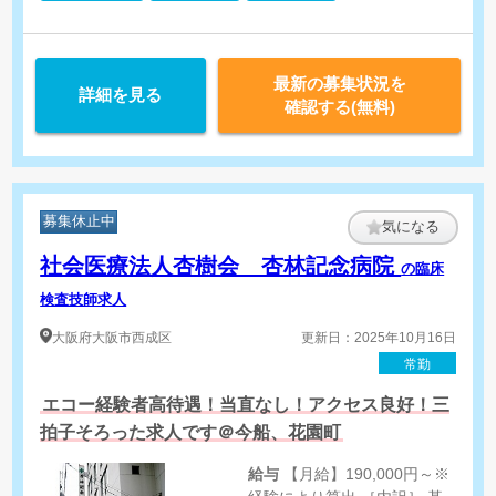
・生化学検査・血液検査・一般検査（尿検査・便検査）・輸血検
【内視鏡】
・胃カメラ検査（経鼻も可） ・大腸ファイバー検査 ・胃ろう
最新の募集状況を
詳細を見る
確認する(無料)
募集休止中
気になる
社会医療法人杏樹会 杏林記念病院
の臨床
検査技師求人
大阪府
大阪市西成区
更新日：2025年10月16日
常勤
エコー経験者高待遇！当直なし！アクセス良好！三
拍子そろった求人です＠今船、花園町
給与
【月給】190,000円～※