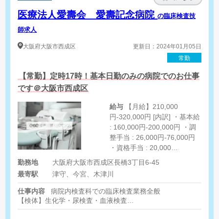
医療法人愛壽会 愛壽記念病院
の臨床検査技
師求人
大阪府
大阪市西成区
更新日：2024年01月05日
常勤
【常勤】定時17時！基本日勤のみの病院でのお仕事
です＠大阪市西成区
給与
【月給】210,000
円-320,000円 [内訳] ・基本給
: 160,000円-200,000円 ・調
整手当 : 26,000円-76,000円
・資格手当 : 20,000
円-40,000円 ・住宅手当 :
勤務地
大阪府大阪市西成区長橋3丁目6-45
4,000円-4,000円
最寄駅
津守、今宮、木津川
仕事内容
病院内検査科での臨床検査業務全般
【検体】生化学・尿検査・血液検査
【生理】エコー（腹部・心臓・頸動脈）・心電図