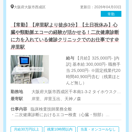
大阪府
大阪市西成区
更新日：2026年04月03日
常勤
【常勤】【岸里駅より徒歩3分】【土日祝休み】心
臓や頸動脈エコーの経験が活かせる！二次健康診断
に力を入れている健診クリニックでのお仕事です＠
岸里駅
給与
【月給】325,000円- [内
訳] 基本給:300,000円- 職務手
当:25,000円- ※固定残業代20
時間40,900円含む（残業ほと
んど無し）
勤務地
大阪府大阪市西成区千本南1-3-2 タイホウスクエア2階
最寄駅
岸里、岸里玉出、天神ノ森
仕事内容
臨床検査技師業務全般
・二次健康診断におけるエコー検査（心臓・頸部）
・クリニックまたは企業に訪問して検査を行います
※院内健診1割、出張健診9割
月給30万円以上
残業10時間以内
当直・オンコールなし