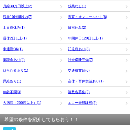
月給30万円以上(2)
残業なし(1)
残業10時間以内(7)
当直・オンコールなし(6)
土日祝休み(1)
日祝休み(2)
週休2日以上(1)
年間休日120日以上(1)
車通勤OK(1)
託児所あり(3)
退職金あり(4)
社会保険完備(7)
財形貯蓄あり(1)
交通費支給(6)
昇給あり(1)
産休・育休実績あり(1)
年齢不問(3)
複数名募集(2)
大病院（200床以上）(1)
エコー未経験可(2)
希望の条件を紹介してもらおう！！