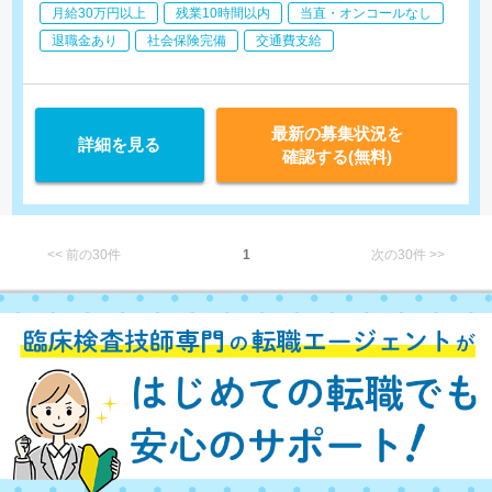
月給30万円以上
残業10時間以内
当直・オンコールなし
退職金あり
社会保険完備
交通費支給
最新の募集状況を
詳細を見る
確認する(無料)
<< 前の30件
1
次の30件 >>