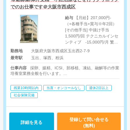
でのお仕事です＠大阪市西成区
給与
【⽉給】207,000円-
（+各種⼿当+賞与※年2回）
[その他手当] 中抜け⼿当
1,500円/回 テクニカルインセ
ンティブ -15,000円/月 繁忙
インセンティブ有り 修士号を
勤務地
大阪府大阪市西成区玉出西2-7-9
お持ちの方 +20,000円/月 博
最寄駅
玉出、塚西、粉浜
士号をお持ちの方 +50,000
円/月
仕事内容
採卵、媒精、ICSI、胚移植、凍結、融解等の作業、患
培養室業務全般を⾏います。
※シフトにより梅田院への出勤がある可能性がございます。
残業10時間以内
当直・オンコールなし
週休2日以上
社会保険完備
登録して問い合せる
詳細を見る
(無料)