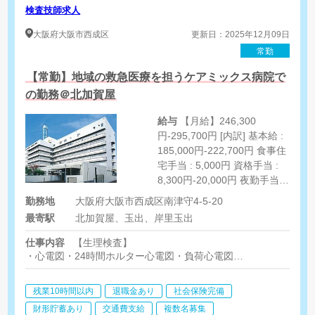
検査技師求人
大阪府
大阪市西成区
更新日：2025年12月09日
常勤
【常勤】地域の救急医療を担うケアミックス病院で
の勤務＠北加賀屋
給与
【月給】246,300
円-295,700円 [内訳] 基本給 :
185,000円-222,700円 食事住
宅手当 : 5,000円 資格手当 :
8,300円-20,000円 夜勤手当 :
12,000円/回（月に4回程度）
勤務地
大阪府大阪市西成区南津守4-5-20
[その他手当] 通勤手当:30,000
最寄駅
北加賀屋、玉出、岸里玉出
円/月上限
仕事内容
【生理検査】
・心電図・24時間ホルター心電図・負荷心電図
・超音波検査（腹部、心臓、頸動脈、甲状腺、乳腺）
・肺機能検査・脳波検査・PWV/ABI（動脈硬化）検査 ・視力
残業10時間以内
退職金あり
社会保険完備
【検体検査】
財形貯蓄あり
交通費支給
複数名募集