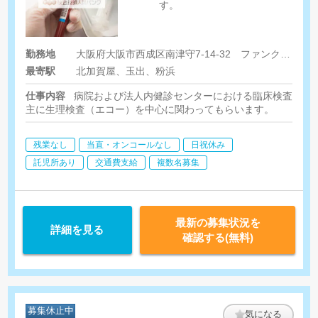
す。
勤務地
大阪府大阪市西成区南津守7-14-32 ファンクスビル1F
最寄駅
北加賀屋、玉出、粉浜
仕事内容
病院および法人内健診センターにおける臨床検査技師
主に生理検査（エコー）を中心に関わってもらいます。
残業なし
当直・オンコールなし
日祝休み
託児所あり
交通費支給
複数名募集
最新の募集状況を
詳細を見る
確認する(無料)
募集休止中
気になる