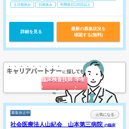
土日祝休み
日祝休み
年間休日120日以上
最新の募集状況を
詳細を見る
確認する(無料)
キャリアパートナー
探してもらう
に
臨床検査技師
学生
募集休止中
気になる
社会医療法人山紀会 山本第三病院
の臨床