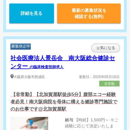
最新の募集状況を
詳細を見る
確認する(無料)
募集休止中
気になる
社会医療法人景岳会 南大阪総合健診セ
ンター
の臨床検査技師求人
大阪府
大阪市西成区
更新日：2025年05月16日
非常勤
【非常勤】【北加賀屋駅徒歩5分】腹部エコー経験
者必見！南大阪病院を母体に構える健診専門施設で
のお仕事です@北加賀屋駅
給与
【時給】1,500円～ ※ご
経験に応じて決定いたしま