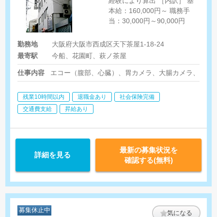
経験により算出 ［内訳］ 基
本給：160,000円～ 職務手
当：30,000円～90,000円
勤務地
大阪府大阪市西成区天下茶屋1-18-24
最寄駅
今船、花園町、萩ノ茶屋
仕事内容
エコー（腹部、心臓）、胃カメラ、大腸カメラ、それ
残業10時間以内
退職金あり
社会保険完備
交通費支給
昇給あり
最新の募集状況を
詳細を見る
確認する(無料)
募集休止中
気になる