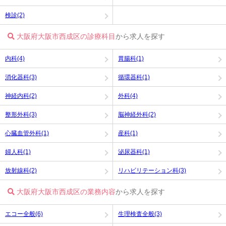
検診(2)
大阪府大阪市西成区の診療科目
から求人を探す
内科(4)
胃腸科(1)
消化器科(3)
循環器科(1)
神経内科(2)
外科(4)
整形外科(3)
脳神経外科(2)
心臓血管外科(1)
産科(1)
婦人科(1)
泌尿器科(1)
放射線科(2)
リハビリテーション科(3)
大阪府大阪市西成区の業務内容
から求人を探す
エコー全般(6)
生理検査全般(3)