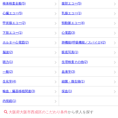
検体検査全般(5)
腹部エコー(5)
心臓エコー(5)
乳腺エコー(1)
甲状腺エコー(2)
頸動脈エコー(4)
下肢エコー(1)
心電図(3)
ホルター心電図(2)
肺機能(呼吸機能／スパイロ)(2)
脳波(2)
眼底写真(1)
聴力(1)
生理検査その他(2)
一般(2)
血液学(3)
生化学(4)
細菌・微生物(1)
輸血・臓器移植関連(3)
採血(1)
内視鏡(1)
大阪府大阪市西成区のこだわり条件
から求人を探す