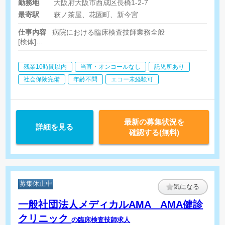
勤務地
大阪府大阪市西成区長橋1-2-7
最寄駅
萩ノ茶屋、花園町、新今宮
仕事内容
病院における臨床検査技師業務全般
[検体]
血液、尿一般、生化学、輸血
[生理]
残業10時間以内
当直・オンコールなし
託児所あり
心電図、負荷心電図、ホルター、肺機能、ABI、PWV、脳波
[エコー]
社会保険完備
年齢不問
エコー未経験可
腹部、心臓、甲状腺、頸動脈、下肢
最新の募集状況を
詳細を見る
確認する(無料)
募集休止中
気になる
一般社団法人メディカルAMA AMA健診
クリニック
の臨床検査技師求人