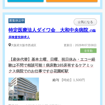
募集休止中
気になる
特定医療法人ダイワ会 大和中央病院
の臨
床検査技師求人
大阪府
大阪市西成区
更新日：2026年07月08日
非常勤
【産休代替】基本土曜、日曜、祝日休み・エコー経
験は不問で相談可能！病床数165床有するケアミッ
クス病院でのお仕事です@花園町駅
給与
【時給】1,500円