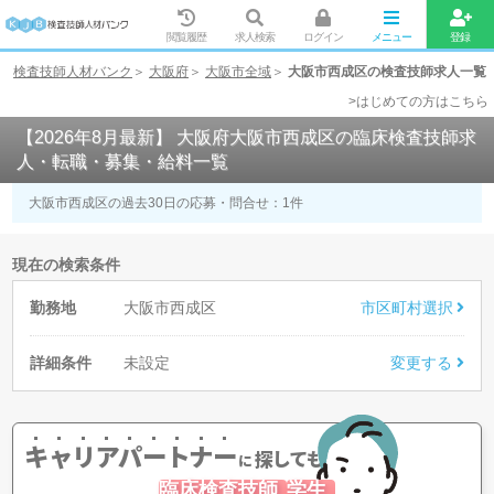
閲覧履歴
求人検索
ログイン
メニュー
登録
検査技師人材バンク
大阪府
大阪市全域
大阪市西成区の検査技師求人一覧
>はじめての方はこちら
【2026年8月最新】 大阪府大阪市西成区の臨床検査技師求
人・転職・募集・給料一覧
大阪市西成区の過去30日の応募・問合せ：
1
件
現在の検索条件
勤務地
大阪市西成区
市区町村選択
詳細条件
未設定
変更する
キャリアパートナー
探してもらう
に
臨床検査技師
学生