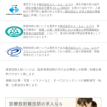
運営元である
株式会社エス・エム・エス
は、厚生労働大臣の認可
（
厚生労働大臣許可番号 13-ユ-190019
）を受けた会社です。人材
紹介の専門性と倫理の向上を図る
一般社団法人 日本人材紹介事業
協会
に所属しております。
検査技師人材バンクを運営する
株式会社エス・エム・エス
は、厚
生労働省の「
医療・介護・保育分野における適正な有料職業紹介
事業者の認定制度
」において、第1回の医療分野認定事業者として
認定されております。
検査技師人材バンクは運営元である
株式会社エス・エム・エス
が
プライバシーマーク
を取得しており徹底した個人情報保護・情報
管理を行っております。
検査技師人材バンクは、臨床検査技師の方のお仕事探しや就職・転職を無
料でサポート致します。
掲載の記事・写真・イラストなど、すべてのコンテンツの無断複写・転
載・公衆送信を禁じます。