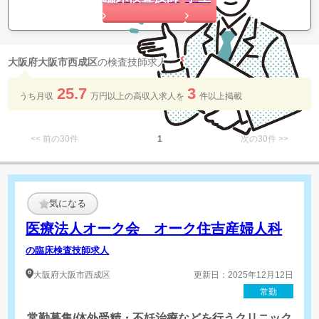
8
大阪府大阪市西成区
の検査技師求人が
件 見つかりました
25.7
3
うち月収
万円以上の​高収入求人を​
件以上​掲載
<< 前の30件
1
次の30件 >>
気になる
医療法人オーク会 オーク住吉産婦人科
の臨床検査技師求人
大阪府
大阪市西成区
更新日：2025年12月12日
常勤
常勤募集/体外受精・不妊治療などを行うクリニック