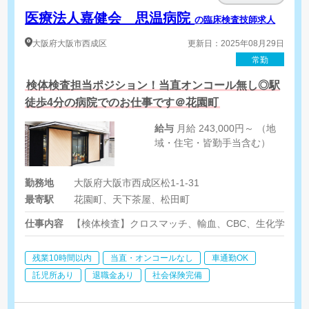
医療法人嘉健会 思温病院
の臨床検査技師求人
大阪府
大阪市西成区
更新日：2025年08月29日
常勤
検体検査担当ポジション！当直オンコール無し◎駅
徒歩4分の病院でのお仕事です＠花園町
給与
月給 243,000円～ （地
域・住宅・皆勤手当含む）
勤務地
大阪府大阪市西成区松1-1-31
最寄駅
花園町、天下茶屋、松田町
仕事内容
【検体検査】クロスマッチ、輸血、CBC、生化学、採
残業10時間以内
当直・オンコールなし
車通勤OK
託児所あり
退職金あり
社会保険完備