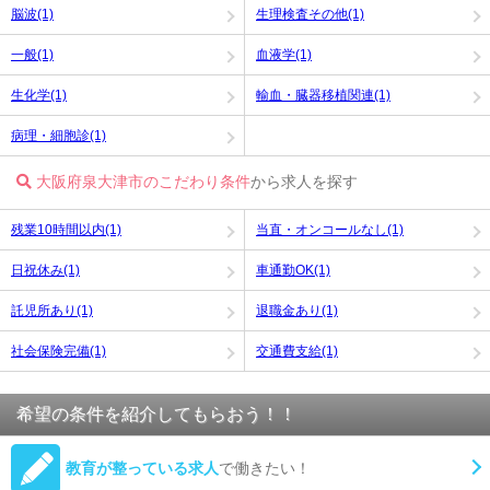
脳波(1)
生理検査その他(1)
一般(1)
血液学(1)
生化学(1)
輸血・臓器移植関連(1)
病理・細胞診(1)
大阪府泉大津市のこだわり条件
から求人を探す
残業10時間以内(1)
当直・オンコールなし(1)
日祝休み(1)
車通勤OK(1)
託児所あり(1)
退職金あり(1)
社会保険完備(1)
交通費支給(1)
希望の条件を紹介してもらおう！！
教育が整っている求人
で働きたい！