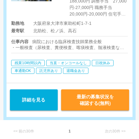
188,000円 調整手当 27,000
円-27,000円 職務手当
20,000円-20,000円 住宅手
当 5,000円-10,000円 [その
勤務地
大阪府泉大津市東助松町1-7-1
他手当] ・家族手当：配偶者
最寄駅
北助松、松ノ浜、高石
7,000円、第1子3,000円、第2
子2,500円 ※経験による加算
仕事内容
病院における臨床検査技師業務全般
あり（エコーできる方など）
・一般検査（尿検査、糞便検査、喀痰検査、髄液検査など）
・血液検査（貧血や炎症の検査など）
・病理検査（がん細胞の検査など）
残業10時間以内
当直・オンコールなし
日祝休み
・輸血検査（血液型や輸血製剤の検査、血液製剤の管理など）
・生化学検査（腎臓や肝臓など、臓器の検査）
車通勤OK
託児所あり
退職金あり
・心電図検査
・血液検査（貧血や炎症の検査など）
・呼吸機能検査
・脳波検査、超音波検査（頸動脈、腹部、心臓など）
最新の募集状況を
詳細を見る
・神経機能検査
確認する(無料)
<< 前の30件
1
次の30件 >>