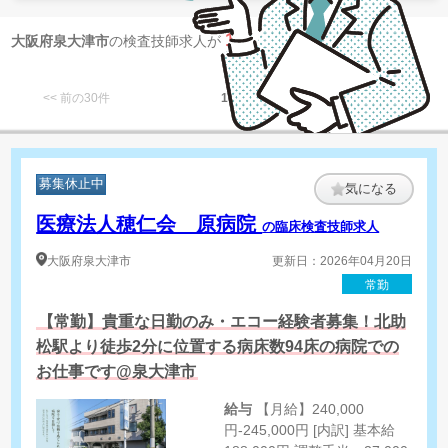
1
大阪府泉大津市
の検査技師求人が
件 見つかりました
<< 前の30件
1
次の30件 >>
募集休止中
気になる
医療法人穂仁会 原病院
の臨床検査技師求人
大阪府
泉大津市
更新日：2026年04月20日
常勤
【常勤】貴重な日勤のみ・エコー経験者募集！北助
松駅より徒歩2分に位置する病床数94床の病院での
お仕事です@泉大津市
給与
【月給】240,000
円-245,000円 [内訳] 基本給