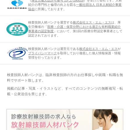
（
厚生労働大臣許可番号 13-ユ-190019
）を受けた会社です。人材
紹介の専門性と倫理の向上を図る
一般社団法人 日本人材紹介事業
協会
に所属しております。
検査技師人材バンクを運営する
株式会社エス・エム・エス
は、厚
生労働省の「
医療・介護・保育分野における適正な有料職業紹介
事業者の認定制度
」において、第1回の医療分野認定事業者として
認定されております。
検査技師人材バンクは運営元である
株式会社エス・エム・エス
が
プライバシーマーク
を取得しており徹底した個人情報保護・情報
管理を行っております。
検査技師人材バンクは、臨床検査技師の方のお仕事探しや就職・転職を無
料でサポート致します。
掲載の記事・写真・イラストなど、すべてのコンテンツの無断複写・転
載・公衆送信を禁じます。