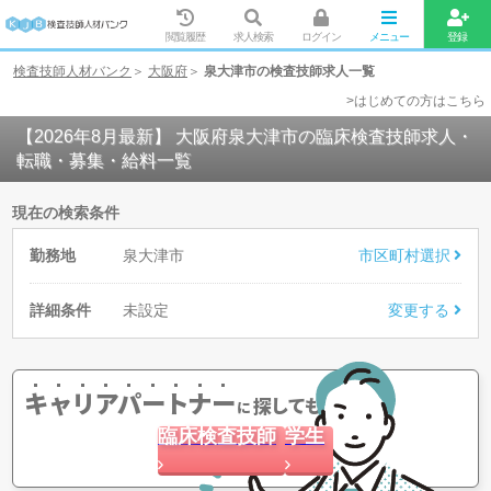
閲覧履歴
求人検索
ログイン
メニュー
登録
検査技師人材バンク
大阪府
泉大津市の検査技師求人一覧
>はじめての方はこちら
【2026年8月最新】 大阪府泉大津市の臨床検査技師求人・
転職・募集・給料一覧
現在の検索条件
勤務地
泉大津市
市区町村選択
詳細条件
未設定
変更する
キャリアパートナー
探してもらう
に
臨床検査技師
学生