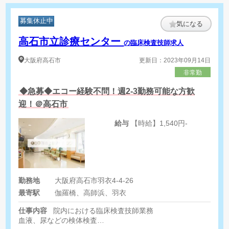
募集休止中
気になる
高石市立診療センター
の臨床検査技師求人
大阪府
高石市
更新日：2023年09月14日
非常勤
◆急募◆エコー経験不問！週2-3勤務可能な方歓
迎！＠高石市
給与
【時給】1,540円-
勤務地
大阪府高石市羽衣4-4-26
最寄駅
伽羅橋、高師浜、羽衣
仕事内容
院内における臨床検査技師業務
血液、尿などの検体検査