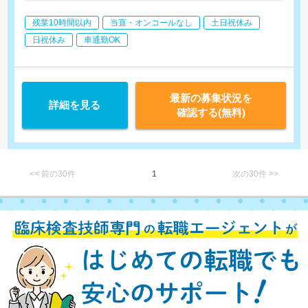
心電図、血圧脈波など
残業10時間以内
当直・オンコールなし
土日祝休み
日祝休み
車通勤OK
最新の募集状況を
詳細を見る
確認する(無料)
<< 前の30件
1
次の30件 >>