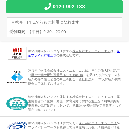
0120-992-133
※携帯・PHSからもご利用になれます
受付時間
【平日】9:30～20:00
検査技師人材バンクを運営する
株式会社エス・エム・エス
は、
東
証プライム市場上場
の株式会社です。
運営元である
株式会社エス・エム・エス
は、厚生労働大臣の認可
（
厚生労働大臣許可番号 13-ユ-190019
）を受けた会社です。人材
紹介の専門性と倫理の向上を図る
一般社団法人 日本人材紹介事業
協会
に所属しております。
検査技師人材バンクを運営する
株式会社エス・エム・エス
は、厚
生労働省の「
医療・介護・保育分野における適正な有料職業紹介
事業者の認定制度
」において、第1回の医療分野認定事業者として
認定されております。
検査技師人材バンクは運営元である
株式会社エス・エム・エス
が
プライバシーマーク
を取得しており徹底した個人情報保護・情報