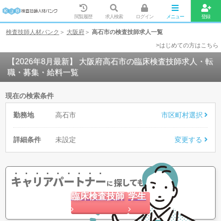
閲覧履歴
求人検索
ログイン
メニュー
登録
検査技師人材バンク
大阪府
高石市の検査技師求人一覧
>はじめての方はこちら
【2026年8月最新】 大阪府高石市の臨床検査技師求人・転
職・募集・給料一覧
現在の検索条件
勤務地
高石市
市区町村選択
詳細条件
未設定
変更する
キャリアパートナー
探してもらう
に
臨床検査技師
学生