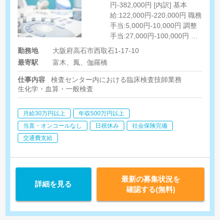
円-382,000円 [内訳] 基本
給:122,000円-220,000円 職務
手当:5,000円-10,000円 調整
手当:27,000円-100,000円 住
宅手当:9,000円-11,000円 資
勤務地
大阪府高石市西取石1-17-10
格手当:12,000円-32,000円 食
最寄駅
富木、鳳、伽羅橋
事手当:3,000円 皆勤手
当:6,000円
仕事内容
検査センター内における臨床検査技師業務
生化学・血算・一般検査
月給30万円以上
年収500万円以上
当直・オンコールなし
日祝休み
社会保険完備
交通費支給
最新の募集状況を
詳細を見る
確認する(無料)