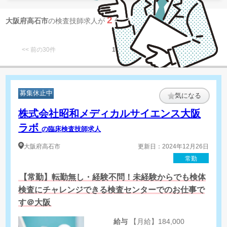
2
大阪府高石市
の検査技師求人が
件 見つかりました
<< 前の30件
1
次の30件 >>
募集休止中
気になる
株式会社昭和メディカルサイエンス大阪
ラボ
の臨床検査技師求人
大阪府
高石市
更新日：2024年12月26日
常勤
【常勤】転勤無し・経験不問！未経験からでも検体
検査にチャレンジできる検査センターでのお仕事で
す＠大阪
給与
【月給】184,000