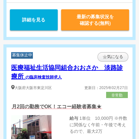
最新の募集状況を
詳細を見る
確認する(無料)
募集休止中
気になる
医療福祉生活協同組合おおさか 淡路診
療所
の臨床検査技師求人
大阪府
大阪市東淀川区
更新日：2025年02月27日
非常勤
月2回の勤務でOK！エコー経験者募集★
給与
1単位 10,000円 ※件数
に関係なく午前・午後で考え
るので、最大2万