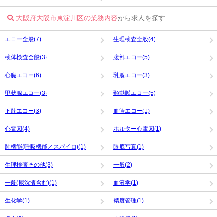
大阪府大阪市東淀川区の業務内容
から求人を探す
エコー全般(7)
生理検査全般(4)
検体検査全般(3)
腹部エコー(5)
心臓エコー(6)
乳腺エコー(3)
甲状腺エコー(3)
頸動脈エコー(5)
下肢エコー(3)
血管エコー(1)
心電図(4)
ホルター心電図(1)
肺機能(呼吸機能／スパイロ)(1)
眼底写真(1)
生理検査その他(3)
一般(2)
一般(尿沈渣含む)(1)
血液学(1)
生化学(1)
精度管理(1)