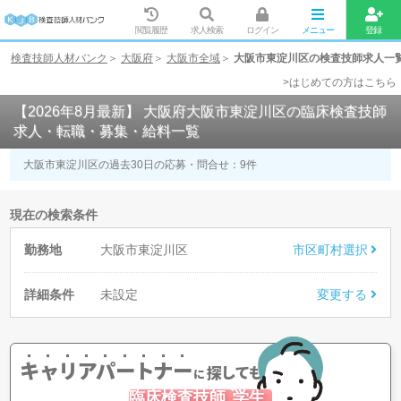
閲覧履歴
求人検索
ログイン
メニュー
登録
検査技師人材バンク
大阪府
大阪市全域
大阪市東淀川区の検査技師求人一
>はじめての方はこちら
【2026年8月最新】 大阪府大阪市東淀川区の臨床検査技師
求人・転職・募集・給料一覧
大阪市東淀川区の過去30日の応募・問合せ：
9
件
現在の検索条件
勤務地
大阪市東淀川区
市区町村選択
詳細条件
未設定
変更する
キャリアパートナー
探してもらう
に
臨床検査技師
学生