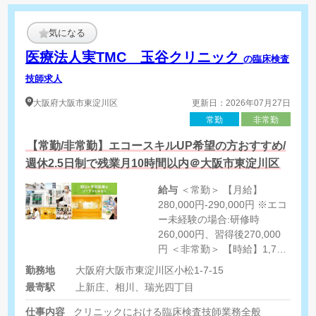
気になる
医療法人実TMC 玉谷クリニック
の臨床検査
技師求人
大阪府
大阪市東淀川区
更新日：2026年07月27日
常勤
非常勤
【常勤/非常勤】エコースキルUP希望の方おすすめ/
週休2.5日制で残業月10時間以内＠大阪市東淀川区
給与
＜常勤＞ 【月給】
280,000円-290,000円 ※エコ
ー未経験の場合:研修時
260,000円、習得後270,000
円 ＜非常勤＞ 【時給】1,700
円‐
勤務地
大阪府大阪市東淀川区小松1-7-15
最寄駅
上新庄、相川、瑞光四丁目
仕事内容
クリニックにおける臨床検査技師業務全般