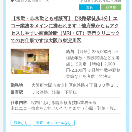
大阪府
大阪市東淀川区
更新日：2026年01月08日
常勤
非常勤
【常勤・非常勤とも相談可】【淡路駅徒歩1分】エ
コー業務をメインに携われます！他府県からもアク
セスしやすい画像診断（MRI・CT）専門クリニック
でのお仕事です@大阪市東淀川区
給与
【月給】285,000円- ※
経験年数・勤務実績などを考
慮して決定 【時給】2,000
円-2,100円 ※経験年数や勤務
実績などを考慮して決定
勤務地
大阪府大阪市東淀川区東淡路４丁目３０番２号イーズメディテラスⅡ ３階
最寄駅
ＪＲ淡路、淡路、下新庄
仕事内容
院内における臨床検査技師業務全般
主にエコー検査をご担当いただきます（⼼臓・乳腺・腹部・表在
採血や患者様案内、看護業務補助などをお任せする可能性もござ
残業なし
当直・オンコールなし