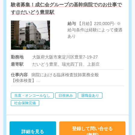
験者募集！成仁会グループの基幹病院でのお仕事で
す@だいどう豊里駅
給与
【月給】220,000円- ※
給与条件は経験によって優遇
あり
勤務地
大阪府大阪市東淀川区豊里7-19-27
最寄駅
だいどう豊里、瑞光四丁目、上新庄
仕事内容
病院における臨床検査技師業務全般
【検体検査】
血液・生化学検査、血液ガス分析、尿検査、感染症迅速検査検体の処
【生理検査】
当直・オンコールなし
日祝休み
退職金あり
心電図、ホルター心電図、呼吸機能検査、ABI、超音波検査（腹
【機器点検】
社会保険完備
医療機器の日常点検、精度管理
登録して問い合せる
詳細を見る
(無料)