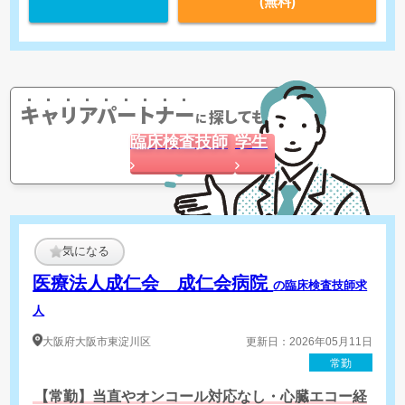
(無料)
キャリアパートナー
探してもらう
に
臨床検査技師
学生
気になる
医療法人成仁会 成仁会病院
の臨床検査技師求
人
大阪府
大阪市東淀川区
更新日：2026年05月11日
常勤
【常勤】当直やオンコール対応なし・心臓エコー経