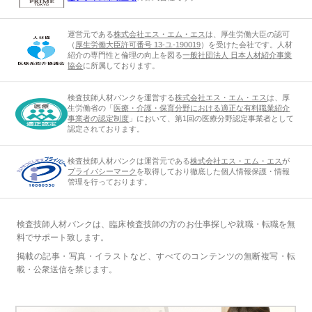
運営元である
株式会社エス・エム・エス
は、厚生労働大臣の認可
（
厚生労働大臣許可番号 13-ユ-190019
）を受けた会社です。人材
紹介の専門性と倫理の向上を図る
一般社団法人 日本人材紹介事業
協会
に所属しております。
検査技師人材バンクを運営する
株式会社エス・エム・エス
は、厚
生労働省の「
医療・介護・保育分野における適正な有料職業紹介
事業者の認定制度
」において、第1回の医療分野認定事業者として
認定されております。
検査技師人材バンクは運営元である
株式会社エス・エム・エス
が
プライバシーマーク
を取得しており徹底した個人情報保護・情報
管理を行っております。
検査技師人材バンクは、臨床検査技師の方のお仕事探しや就職・転職を無
料でサポート致します。
掲載の記事・写真・イラストなど、すべてのコンテンツの無断複写・転
載・公衆送信を禁じます。