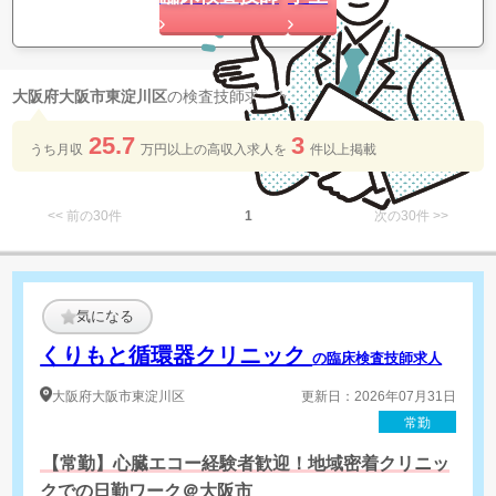
8
大阪府大阪市東淀川区
の検査技師求人が
件 見つかりました
25.7
3
うち月収
万円以上の​高収入求人を​
件以上​掲載
<< 前の30件
1
次の30件 >>
気になる
くりもと循環器クリニック
の臨床検査技師求人
大阪府
大阪市東淀川区
更新日：2026年07月31日
常勤
【常勤】心臓エコー経験者歓迎！地域密着クリニッ
クでの日勤ワーク＠大阪市