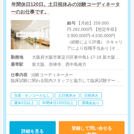
年間休日120日。土日祝休みの治験コーディネータ
ーのお仕事です。
給与
【月給】259,000
円-282,000円 【想定年収】
3,900,000円-4,530,000円
（経験により評価） ※キャリ
アにより役職手当あり [その
他制度] ・交通費全額支給
勤務地
大阪府大阪市東淀川区東中島1-17-18 新大阪ビル東館7階
定期代もしくは実費
最寄駅
新大阪、崇禅寺、西中島南方
仕事内容
治験コーディネーター
臨床試験に関わる院内スタッフと協力して臨床試験データの収集
・被験者への試験内容補助説明
・被験者の来院対応・服薬管理・スケジュール管理
当直・オンコールなし
土日祝休み
日祝休み
・報告書の作成など
週休2日以上
年間休日120日以上
退職金あり
登録して問い合せる
詳細を見る