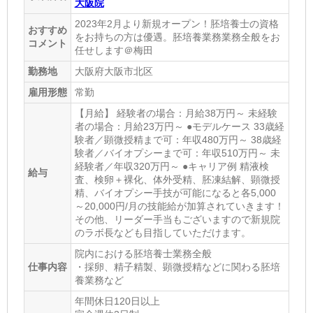
大阪院
2023年2月より新規オープン！胚培養士の資格
おすすめ
をお持ちの方は優遇。胚培養業務業務全般をお
コメント
任せします＠梅田
勤務地
大阪府大阪市北区
雇用形態
常勤
【月給】 経験者の場合：月給38万円～ 未経験
者の場合：月給23万円～ ●モデルケース 33歳経
験者／顕微授精まで可：年収480万円～ 38歳経
験者／バイオプシーまで可：年収510万円～ 未
経験者／年収320万円～ ●キャリア例 精液検
給与
査、検卵＋裸化、体外受精、胚凍結解、顕微授
精、バイオプシー手技が可能になると各5,000
～20,000円/月の技能給が加算されていきます！
その他、リーダー手当もございますので新規院
のラボ長なども目指していただけます。
院内における胚培養士業務全般
仕事内容
・採卵、精子精製、顕微授精などに関わる胚培
養業務など
年間休日120日以上