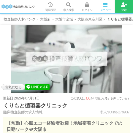
閲覧履歴
求人検索
ログイン
メニュー
登録
検査技師人材バンク
大阪府
大阪市全域
大阪市東淀川区
くりもと循環器
気になる
更新日:2026年07月31日
この求人は
2人
が「気になる」を押しています
くりもと循環器クリニック
臨床検査技師の求人情報
求人NO.inq-279937
【常勤】心臓エコー経験者歓迎！地域密着クリニックでの
日勤ワーク＠大阪市