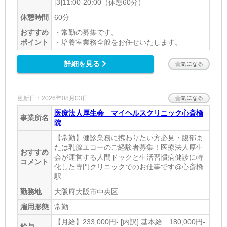
[3]11:00-20:00（休憩60分）
休憩時間
60分
おすすめ
・常勤の募集です。
ポイント
・培養室業務全般をお任せいたします。
詳細を見る
気になる
更新日：2026年08月03日
気になる
医療法人厚生会 マイヘルスクリニック心斎橋
事業所名
院
【常勤】健診業務に携わりたい方必見・腹部ま
たは乳腺エコーのご経験者募集！医療法人厚生
おすすめ
会が運営する人間ドックと生活習慣病健診に特
コメント
化した専門クリニックでのお仕事です@心斎橋
駅
勤務地
大阪府大阪市中央区
雇用形態
常勤
【月給】233,000円- [内訳] 基本給 180,000円-
給与