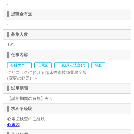
-
退職金有無
-
募集人数
1名
仕事内容
心臓エコー
心電図
一般(尿沈渣含む)
採血
クリニックにおける臨床検査技師業務全般
(変更の範囲) -
試用期間
【試用期間の有無】有り
求める経験
心電図検査のご経験
心電図