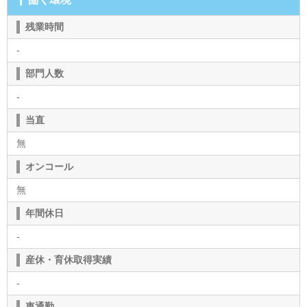
残業時間
-
部門人数
-
当直
無
オンコール
無
年間休日
-
産休・育休取得実績
-
車通勤