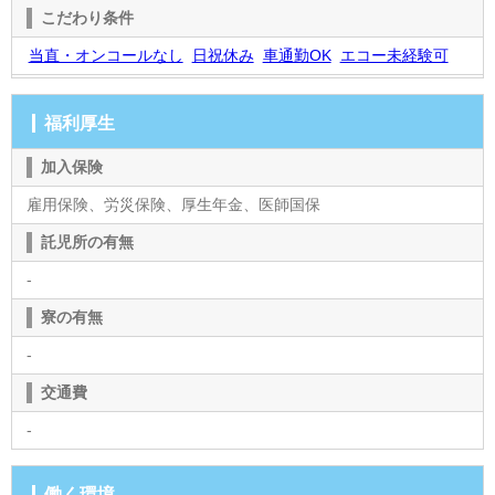
こだわり条件
当直・オンコールなし
日祝休み
車通勤OK
エコー未経験可
福利厚生
加入保険
雇用保険、労災保険、厚生年金、医師国保
託児所の有無
-
寮の有無
-
交通費
-
働く環境