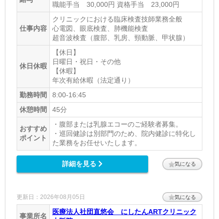
職能手当 30,000円 資格手当 23,000円
クリニックにおける臨床検査技師業務全般
仕事内容
心電図、眼底検査、肺機能検査
超音波検査（腹部、乳房、頸動脈、甲状腺）
【休日】
日曜日・祝日・その他
休日休暇
【休暇】
年次有給休暇（法定通り）
勤務時間
8:00-16:45
休憩時間
45分
・腹部または乳腺エコーのご経験者募集。
おすすめ
・巡回健診は別部門のため、院内健診に特化し
ポイント
た業務をお任せいたします。
詳細を見る
気になる
更新日：2026年08月05日
気になる
医療法人社団直悠会 にしたんARTクリニック
事業所名