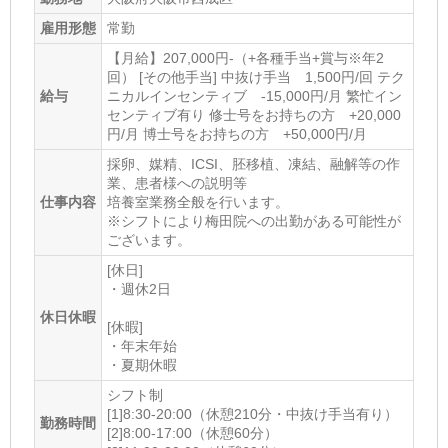
雇用形態
常勤
【⽉給】207,000円-（+各種⼿当+賞与※年2
回） [その他手当] 中抜け⼿当 1,500円/回 テク
給与
ニカルインセンティブ -15,000円/月 繁忙イン
センティブ有り 修士号をお持ちの方 +20,000
円/月 博士号をお持ちの方 +50,000円/月
採卵、媒精、ICSI、胚移植、凍結、融解等の作
業、患者様への説明等
仕事内容
培養室業務全般を⾏います。
※シフトにより梅田院への出勤がある可能性が
ございます。
[休日]
・週休2日
休日休暇
[休暇]
・年末年始
・夏期休暇
シフト制
[1]8:30-20:00（休憩210分・中抜け手当有り）
勤務時間
[2]8:00-17:00（休憩60分）