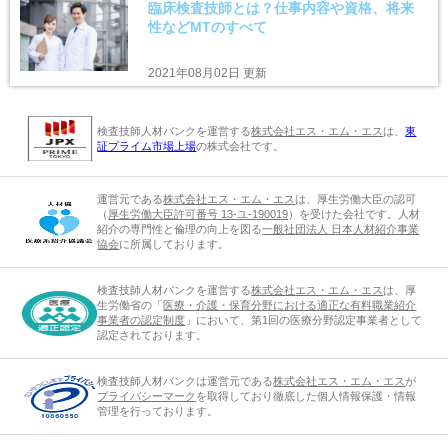
臨床検査技師とは？仕事内容や資格、将来
性などMTのすべて
2021年08月02日 更新
検査技師人材バンクを運営する
株式会社エス・エム・エス
は、
東
証プライム市場上場
の株式会社です。
運営元である
株式会社エス・エム・エス
は、厚生労働大臣の認可
（
厚生労働大臣許可番号 13-ユ-190019
）を受けた会社です。人材
紹介の専門性と倫理の向上を図る
一般社団法人 日本人材紹介事業
協会
に所属しております。
検査技師人材バンクを運営する
株式会社エス・エム・エス
は、厚
生労働省の「
医療・介護・保育分野における適正な有料職業紹介
事業者の認定制度
」において、第1回の医療分野認定事業者として
認定されております。
検査技師人材バンクは運営元である
株式会社エス・エム・エス
が
プライバシーマーク
を取得しており徹底した個人情報保護・情報
管理を行っております。