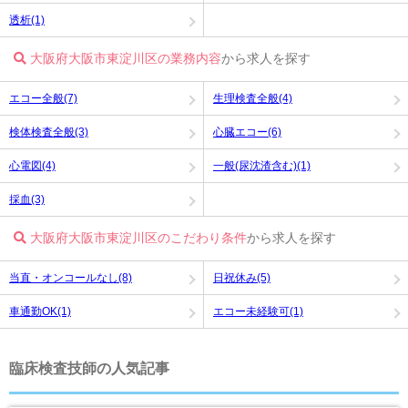
透析(1)
大阪府大阪市東淀川区の業務内容
から求人を探す
エコー全般(7)
生理検査全般(4)
検体検査全般(3)
心臓エコー(6)
心電図(4)
一般(尿沈渣含む)(1)
採血(3)
大阪府大阪市東淀川区のこだわり条件
から求人を探す
当直・オンコールなし(8)
日祝休み(5)
車通勤OK(1)
エコー未経験可(1)
臨床検査技師の人気記事