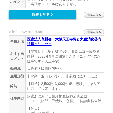
ポイント
・当直オンコールはありません！
http://www.kcvc.jp
詳細を見る
気になる
更新日：2025年09月30日
気になる
医療法人良耕会 大阪天王寺胃と大腸消化器内
事業所名
視鏡クリニック
【非常勤】【駅近徒歩5分】腹部エコー経験者
おすすめ
歓迎！2023年9月に開院したクリニックでのお
コメント
仕事です＠天王寺駅
勤務地
大阪府大阪市阿倍野区
雇用形態
非常勤（週3日未満）、 非常勤（週3日以上）
【時給】2,500円-3,000円 ※ご経験、キャリア
給与
に応じて決定します。
診療所における臨床検査技師業務全般
仕事内容
エコー（腹部・甲状腺・心臓）・健診業務全般
【休日】