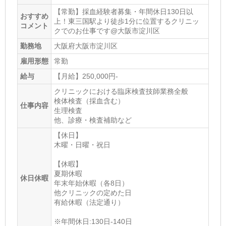
【常勤】採血経験者募集・年間休日130日以
おすすめ
上！東三国駅より徒歩1分に位置するクリニッ
コメント
クでのお仕事です@大阪市淀川区
勤務地
大阪府大阪市淀川区
雇用形態
常勤
給与
【月給】250,000円-
クリニックにおける臨床検査技師業務全般
検体検査（採血含む）
仕事内容
生理検査
他、診療・検査補助など
【休日】
木曜・日曜・祝日
【休暇】
夏期休暇
休日休暇
年末年始休暇（各8日）
他クリニックの定めた日
有給休暇（法定通り）
※年間休日:130日-140日