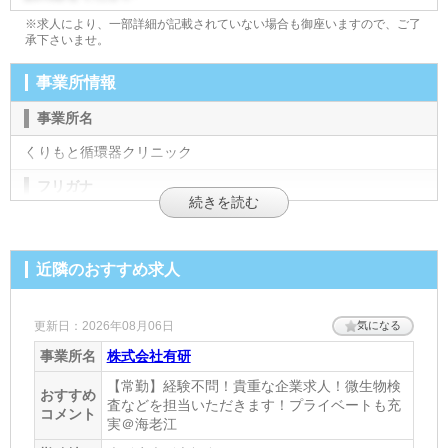
※求人により、一部詳細が記載されていない場合も御座いますので、ご了
承下さいませ。
事業所情報
事業所名
くりもと循環器クリニック
フリガナ
クリモトジュンカンキクリニック
施設形態
近隣のおすすめ求人
診療所
診療項目
更新日：2026年08月06日
気になる
事業所名
株式会社有研
内科・循環器科・透析
【常勤】経験不問！貴重な企業求人！微生物検
診療時間
おすすめ
査などを担当いただきます！プライベートも充
コメント
実＠海老江
月火水金土 9:30～12:30(人工透析 月～土祝 8:00～13:00)
月水金 16:30～19:00