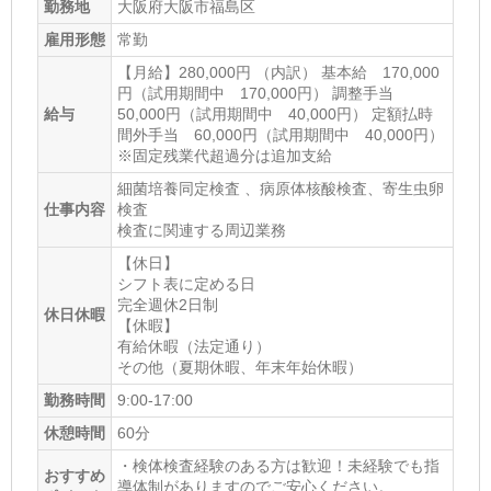
勤務地
大阪府大阪市福島区
休診日
雇用形態
常勤
日
【月給】280,000円 （内訳） 基本給 170,000
円（試用期間中 170,000円） 調整手当
病床数
給与
50,000円（試用期間中 40,000円） 定額払時
間外手当 60,000円（試用期間中 40,000円）
17
※固定残業代超過分は追加支給
住所
細菌培養同定検査 、病原体核酸検査、寄生虫卵
仕事内容
検査
大阪府大阪市東淀川区南江口2-7-29
[地図]
検査に関連する周辺業務
最寄り駅1
【休日】
シフト表に定める日
瑞光四丁目
完全週休2日制
休日休暇
【休暇】
最寄り駅2
有給休暇（法定通り）
その他（夏期休暇、年末年始休暇）
井高野
勤務時間
9:00-17:00
最寄り駅3
休憩時間
60分
だいどう豊里
・検体検査経験のある方は歓迎！未経験でも指
おすすめ
ホームページ
導体制がありますのでご安心ください。