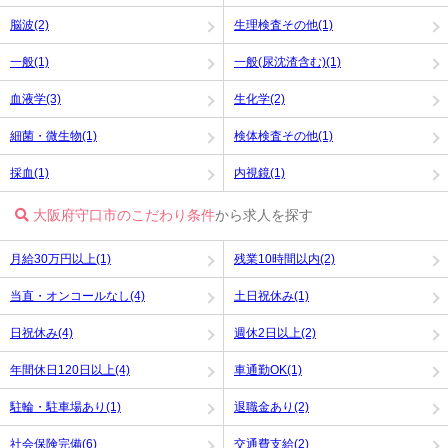
脳波(2)
生理検査その他(1)
一般(1)
一般(尿沈渣含む)(1)
血液学(3)
生化学(2)
細菌・微生物(1)
検体検査その他(1)
採血(1)
内視鏡(1)
大阪府守口市のこだわり条件
から求人を探す
月給30万円以上(1)
残業10時間以内(2)
当直・オンコールなし(4)
土日祝休み(1)
日祝休み(4)
週休2日以上(2)
年間休日120日以上(4)
車通勤OK(1)
駐輪・駐車場あり(1)
退職金あり(2)
社会保険完備(6)
交通費支給(2)