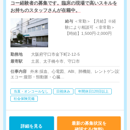
コー経験者の募集です。臨床の現場で高いスキルを
お持ちのスタッフさんが在籍中。
給与
＜常勤＞ 【月給】※経
験により相談可 ＜非常勤＞
【時給】1,500円-2,000円
勤務地
大阪府守口市金下町2-12-5
最寄駅
土居、太子橋今市、守口市
仕事内容
外来:採血、心電図、ABI、肺機能、レントゲン設置
エコー:腹部・頸動脈・心臓
内視鏡や看護師さんと協働して健診業務も行って頂きます。
当直・オンコールなし
日祝休み
年間休日120日以上
社会保険完備
最新の募集状況を
詳細を見る
確認する(無料)