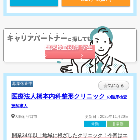
キャリアパートナー
探してもらう
に
臨床検査技師
学生
募集休止中
気になる
医療法人橋本内科整形クリニック
の臨床検査
技師求人
大阪府
守口市
更新日：2025年11月20日
常勤
非常勤
開業34年以上地域に根ざしたクリニック！今回はエ