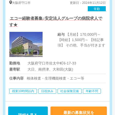
大阪府
守口市
更新日：2024年11月12日
常勤
エコー経験者募集♪安定法人グループの病院求人で
す★
給与
【月給】170,000円～
【時給】1,500円～ 【特記事
項】 その他、手当が付きます
勤務地
大阪府守口市佐太中町6-17-33
最寄駅
大日、南摂津、大和田(大阪)
仕事内容
検体検査・生理機能検査・エコー等
残業10時間以内
日祝休み
社会保険完備
年齢不問
最新の募集状況を