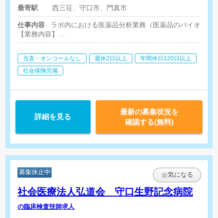
最寄駅
西三荘、守口市、門真市
仕事内容
ラボ内における医薬品分析業務（医薬品のバイオアベ
【業務内容】
医療機関から回収した検体を検査機器や顕微鏡等を用いて検査
※生理機能検査はありません
当直・オンコールなし
週休2日以上
年間休日120日以上
・LC/MS/MSを使用し、臨床検体中の薬物濃度測定
・検体の前処理・データの回収など
社会保険完備
試験計画書、報告書はWord、Excelを使用し、標準操作手順書
最新の募集状況を
詳細を見る
確認する(無料)
募集休止中
気になる
社会医療法人弘道会 守口生野記念病院
の臨床検査技師求人