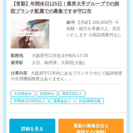
【常勤】年間休日125日！業界大手グループでの病
院ブランチ配属での募集です＠守口市
給与
【月給】200,000円- ※
経験・能力を考慮の上、決定
いたします ※固定残業代なし
勤務地
大阪府守口市佐太中町6-17-33
最寄駅
大日、南摂津、大和田(大阪)
仕事内容
大阪府守口市内にあるブランチラボにて臨床検査（検
※生理機能検査はありません。
【具体的には】
土日祝休み
日祝休み
週休2日以上
・医療機関から回収した検体を検査機器や顕微鏡等を用いて検査
・検査データを紙面 または 通信報告書として出力
年間休日120日以上
退職金あり
社会保険完備
・結果を医療機関へ報告
【検査分野】
生化学・血液・尿一般・凝固・血液ガス・血液型・尿沈渣
最新の募集状況を
詳細を見る
確認する(無料)