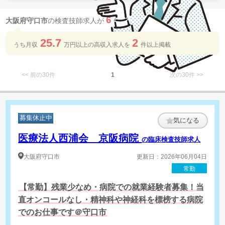
6
大阪府守口市
の検査技師求人が
件 見つかりました
25.7
2
うち月収
万円以上の​高収入求人を​
件以上​掲載
<< 前の30件
1
次の30件 >>
募集休止中
気になる
医療法人西浦会 京阪病院
の臨床検査技師求人
大阪府
守口市
更新日：2026年06月04日
常勤
【常勤】残業少なめ・病院での就業経験者募集！当
直オンコールなし・精神科や神経科を標榜する病院
でのお仕事です＠守口市