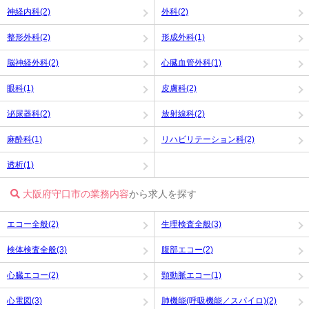
神経内科(2)
外科(2)
整形外科(2)
形成外科(1)
脳神経外科(2)
心臓血管外科(1)
眼科(1)
皮膚科(2)
泌尿器科(2)
放射線科(2)
麻酔科(1)
リハビリテーション科(2)
透析(1)
大阪府守口市の業務内容
から求人を探す
エコー全般(2)
生理検査全般(3)
検体検査全般(3)
腹部エコー(2)
心臓エコー(2)
頸動脈エコー(1)
心電図(3)
肺機能(呼吸機能／スパイロ)(2)