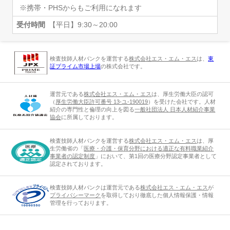
※携帯・PHSからもご利用になれます
受付時間
【平日】9:30～20:00
検査技師人材バンクを運営する
株式会社エス・エム・エス
は、
東
証プライム市場上場
の株式会社です。
運営元である
株式会社エス・エム・エス
は、厚生労働大臣の認可
（
厚生労働大臣許可番号 13-ユ-190019
）を受けた会社です。人材
紹介の専門性と倫理の向上を図る
一般社団法人 日本人材紹介事業
協会
に所属しております。
検査技師人材バンクを運営する
株式会社エス・エム・エス
は、厚
生労働省の「
医療・介護・保育分野における適正な有料職業紹介
事業者の認定制度
」において、第1回の医療分野認定事業者として
認定されております。
検査技師人材バンクは運営元である
株式会社エス・エム・エス
が
プライバシーマーク
を取得しており徹底した個人情報保護・情報
管理を行っております。