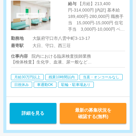
給与
【月給】213,400
円-314,000円 [内訳] 基本給
189,400円-280,000円 職務手
当 15,000円-15,000円 住宅
手当 3,000円-10,000円 ベー
スアップ手当 6,000
勤務地
大阪府守口市八雲中町3-13-17
円-9,000円 [その他手当] 精勤
最寄駅
大日、守口、西三荘
手当 3,000円 扶養手当
10,000円（配偶者）、3,000
仕事内容
院内における臨床検査技師業務
円（子1人につき） 住宅手
【検体検査】生化学、血液、尿一般など
当 世帯主10,000円、非世帯
【生理検査】心電図、脳波など
主3,000円
月給30万円以上
残業10時間以内
当直・オンコールなし
日祝休み
車通勤OK
駐輪・駐車場あり
最新の募集状況を
詳細を見る
確認する(無料)