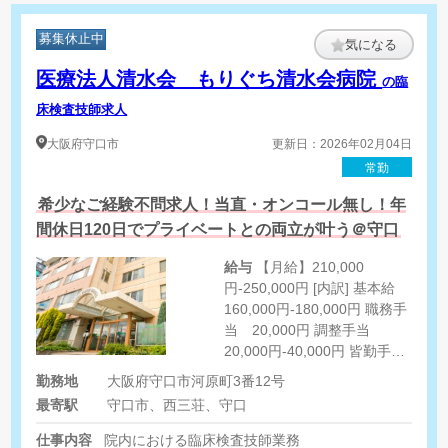
募集休止中
気になる
医療法人清水会 もりぐち清水会病院
の臨
床検査技師求人
大阪府
守口市
更新日：2026年02月04日
常勤
希少なご経験不問求人！当直・オンコール無し！年
間休日120日でプライベートとの両立が叶う＠守口
給与
【月給】210,000
円-250,000円 [内訳] 基本給
160,000円-180,000円 職務手
当 20,000円 調整手当
20,000円-40,000円 皆勤手
当 10,000円 [その他手
勤務地
大阪府守口市河原町3番12号
当] 住宅手当 0円-20,000円
最寄駅
守口市、西三荘、守口
（規程による） ※心臓エコー
有資格者は優遇あり
仕事内容
院内における臨床検査技師業務