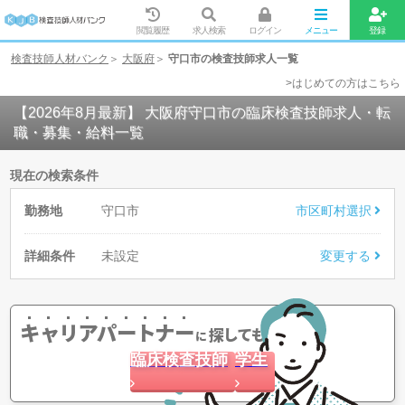
閲覧履歴
求人検索
ログイン
メニュー
登録
検査技師人材バンク
大阪府
守口市の検査技師求人一覧
>はじめての方はこちら
【2026年8月最新】 大阪府守口市の臨床検査技師求人・転
職・募集・給料一覧
現在の検索条件
勤務地
守口市
市区町村選択
詳細条件
未設定
変更する
キャリアパートナー
探してもらう
に
臨床検査技師
学生