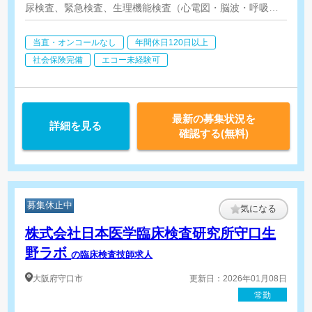
尿検査、緊急検査、生理機能検査（心電図・脳波・呼吸機能等）
超音波検査（腹部・心臓）
血液分離 ※血液検査・細菌検査等は外注
当直・オンコールなし
年間休日120日以上
社会保険完備
エコー未経験可
最新の募集状況を
詳細を見る
確認する(無料)
募集休止中
気になる
株式会社日本医学臨床検査研究所守口生
野ラボ
の臨床検査技師求人
大阪府
守口市
更新日：2026年01月08日
常勤