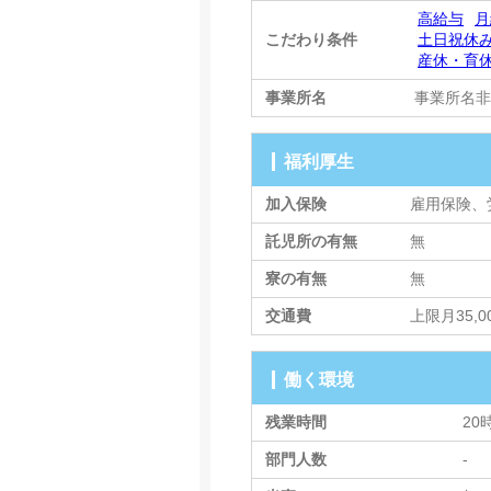
高給与
月
こだわり条件
土日祝休
産休・育
事業所名
事業所名
福利厚生
加入保険
雇用保険、
託児所の有無
無
寮の有無
無
交通費
上限月35,
働く環境
残業時間
20
部門人数
-