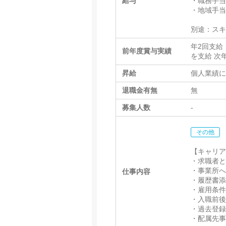
給与
・職務手当
・地域手
別途：スキル
年2回支給（
前年度賞与実績
を支給 次
昇給
個人業績に
退職金有無
無
募集人数
-
その他
【キャリ
・求職者
・事業所
仕事内容
・履歴書
・雇用条
・入職前
・過去登
・配属先