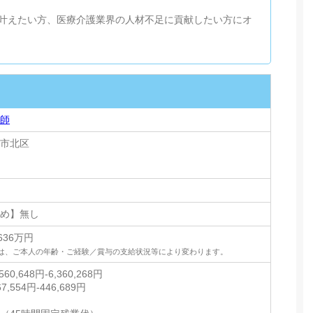
叶えたい方、医療介護業界の人材不足に貢献したい方にオ
技師
阪市北区
定め】無し
636万円
は、ご本人の年齢・ご経験／賞与の支給状況等により変わります。
0,648円-6,360,268円
,554円-446,689円