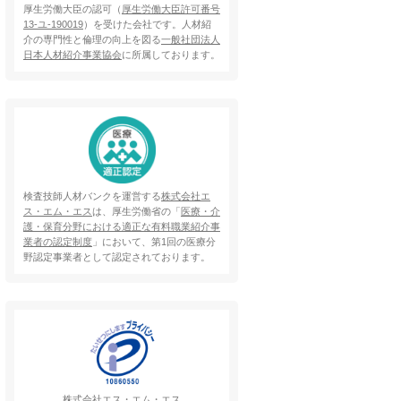
厚生労働大臣の認可（
厚生労働大臣許可番号
13-ユ-190019
）を受けた会社です。人材紹
介の専門性と倫理の向上を図る
一般社団法人
日本人材紹介事業協会
に所属しております。
検査技師人材バンクを運営する
株式会社エ
ス・エム・エス
は、厚生労働省の「
医療・介
護・保育分野における適正な有料職業紹介事
業者の認定制度
」において、第1回の医療分
野認定事業者として認定されております。
株式会社エス・エム・エス