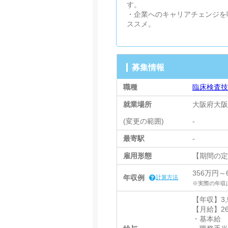
す。
・企業へのキャリアチェンジを
ススメ。
募集情報
職種
臨床検査
就業場所
大阪府大
(変更の範囲)
-
最寄駅
-
雇用形態
【期間の
356万円～
年収例
計算方法
※実際の年収
【年収】3,56
【月給】267
・基本給