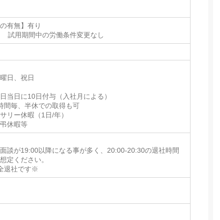
間の有無】有り
ヶ月 試用期間中の労働条件変更なし
日曜日、祝日
日当日に10日付与（入社月による）
時間毎、半休での取得も可
サリー休暇（1日/年）
慶弔休暇等
談が19:00以降になる事が多く、20:00-20:30の退社時間
を想定ください。
完全退社です※