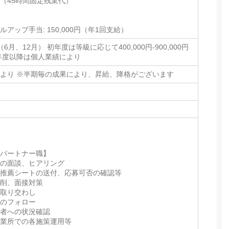
（45時間固定残業代）
当
アップ手当: 150,000円（年1回支給）
6月、12月） 初年度は等級に応じて400,000円-900,000円
年度以降は個人業績により
より ※半期毎の成果により、昇給、降格がございます
アパートナー職】
との面談、ヒアリング
へ推薦シートの送付、応募可否の確認等
添削、面接対策
件取り交わし
後のフォロー
録者への状況確認
事業所での各施策運用等