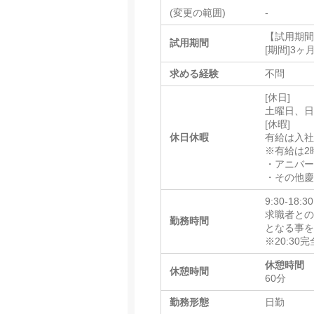
(変更の範囲)
-
【試用期
試用期間
[期間]3
求める経験
不問
[休日]
土曜日、
[休暇]
休日休暇
有給は入社
※有給は2
・アニバー
・その他
9:30-18:30
求職者との面
勤務時間
となる事
※20:30
休憩時間
休憩時間
60分
勤務形態
日勤