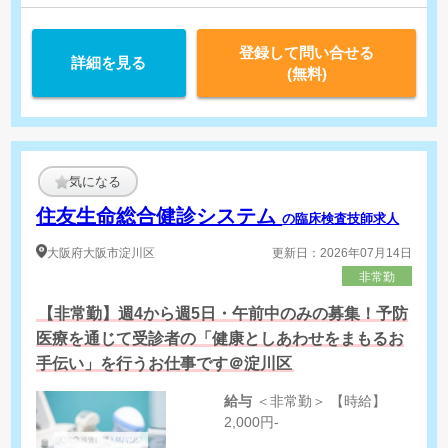
円 時間外手当
登録して問い合せる
詳細を見る
(無料)
気になる
住友生命総合健診システム
の臨床検査技師求人
大阪府
大阪市淀川区
更新日：2026年07月14日
非常勤
【非常勤】週4から週5日・午前中のみの募集！予防
医療を通じて受診者の「健康としあわせをまもるお
手伝い」を行うお仕事です＠淀川区
給与
＜非常勤＞ 【時給】
2,000円-