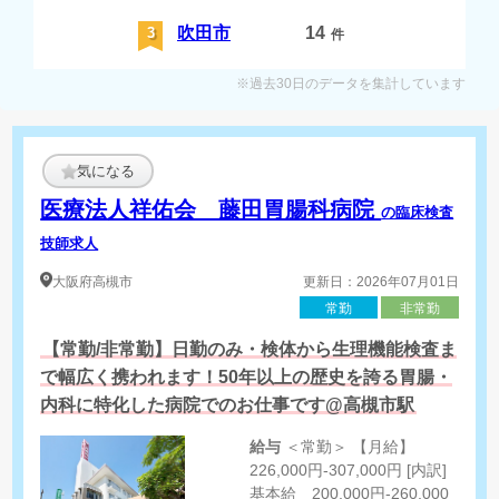
吹田市
14
3
件
※過去30日のデータを集計しています
気になる
医療法人祥佑会 藤田胃腸科病院
の臨床検査
技師求人
大阪府
高槻市
更新日：2026年07月01日
常勤
非常勤
【常勤/非常勤】日勤のみ・検体から生理機能検査ま
で幅広く携われます！50年以上の歴史を誇る胃腸・
内科に特化した病院でのお仕事です@高槻市駅
給与
＜常勤＞ 【月給】
226,000円-307,000円 [内訳]
基本給 200,000円-260,000