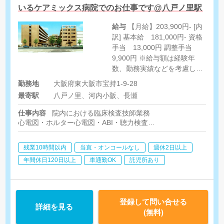
いるケアミックス病院でのお仕事です@八戸ノ里駅
給与
【月給】203,900円- [内
訳] 基本給 181,000円- 資格
手当 13,000円 調整手当
9,900円 ※給与額は経験年
数、勤務実績などを考慮して
決定いたします。 [その他手
勤務地
大阪府東大阪市宝持1-9-28
当] 皆勤手当 6,000円 住宅
最寄駅
八戸ノ里、河内小阪、長瀬
手当 5,000円-10,000円 家族
手当 2,000円-7,000円 ベー
仕事内容
院内における臨床検査技師業務
スアップ手当 7,000円
心電図・ホルター心電図・ABI・聴力検査
超音波検査（心臓・腹部・頸部血管・下肢血管・甲状腺・乳腺）
残業10時間以内
当直・オンコールなし
週休2日以上
年間休日120日以上
車通勤OK
託児所あり
登録して問い合せる
詳細を見る
(無料)