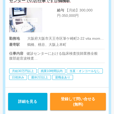
センターでのお仕事です@鶴橋駅
給与
【月給】300,000
円-350,000円
勤務地
大阪府大阪市天王寺区筆ケ崎町2-22 vita momoyama2F
最寄駅
鶴橋、桃谷、大阪上本町
仕事内容
健診センターにおける臨床検査技師業務全般
腹部超音波検査
心電図などの生理機能検査
健診結果入力などの事務作業
月給30万円以上
残業10時間以内
当直・オンコールなし
健診運営に関わる各種業務
日祝休み
週休2日以上
退職金あり
登録して問い合せる
詳細を見る
(無料)