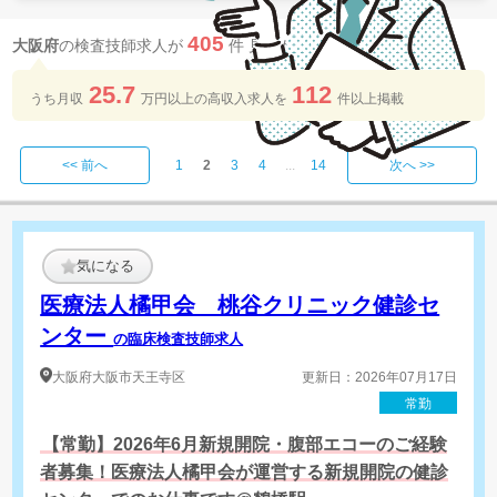
405
大阪府
の検査技師求人が
件 見つかりました
25.7
112
うち月収
万円以上の​高収入求人を​
件以上​掲載
<< 前へ
1
2
3
4
...
14
次へ >>
気になる
医療法人橘甲会 桃谷クリニック健診セ
ンター
の臨床検査技師求人
大阪府
大阪市天王寺区
更新日：2026年07月17日
常勤
【常勤】2026年6月新規開院・腹部エコーのご経験
者募集！医療法人橘甲会が運営する新規開院の健診