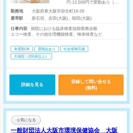
円-12,500円で変動あり（経
験による） 家族手当 配偶
勤務地
大阪府東大阪市弥生町18-28
者:22,000円 子1名につき
最寄駅
新石切、吉田(大阪)、額田(大阪)
7,000円 ※規定あり 住宅手
当 20,000円 ※規定あり
仕事内容
病院における臨床検査技師業務全般
通勤手当 上限30,000円
エコー検査、その他生理機能検査、検体検査など
※6ヶ月ごとに支給
車通勤OK
退職金あり
社会保険完備
大病院（200床以上）
登録して問い合せる
詳細を見る
(無料)
気になる
一般財団法人大阪市環境保健協会 大阪