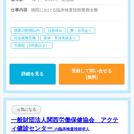
扶養手当:当院給与規定に基づ
き支給 通勤手当:全額支給 ※
仕事内容
病院における臨床検査技師業務全般
規程に基づき支給 時間外手当
その他各種手当あり（職務手
【生理検査】心電図、肺機能検査、ABI/PWV、ホルター心電図
【検体検査】輸血、細菌検査、生化学、血液、尿検査
当、職責手当、勤続手当等）
残業10時間以内
日祝休み
寮・社宅あり
社会保険完備
産休・育休実績あり
大病院（200床以上）
登録して問い合せる
詳細を見る
(無料)
気になる
一般財団法人関西労働保健協会 アクテ
ィ健診センター
の臨床検査技師求人