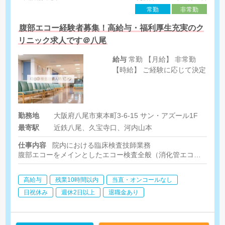
常勤
非常勤
腹部エコー経験者募集！高給与・福利厚生充実のク
リニック求人です＠八尾
給与
常勤 【月給】 非常勤
【時給】 ご経験に応じて決定
勤務地
大阪府八尾市東本町3-6-15 サン・アズール1F
最寄駅
近鉄八尾、久宝寺口、河内山本
仕事内容
院内における臨床検査技師業務
腹部エコーをメインとしたエコー検査全般（消化管エコー技術は必
心電図、健診項目、内視鏡検査等の予約や検査内容説明など
※法人クリニックのいずれか(複数ヶ所勤務が基本)での配属とな
高給与
残業10時間以内
当直・オンコールなし
日祝休み
週休2日以上
退職金あり