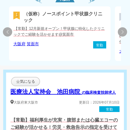
（仮称）ノースポイント甲状腺クリニ
1
2
ック
【常勤】12月新規オープン！甲状腺に特化したクリニ
【常
ックでご経験を活かせます@箕面市
検査
仕事
大阪府
箕面市
常勤
大阪
気になる
医療法人宝持会 池田病院
の臨床検査技師求人
大阪府
東大阪市
更新日：2026年07月10日
常勤
【常勤】福利厚生が充実・腹部または心臓エコーの
ご経験が活かせる！労災・救急告示の指定を受けて