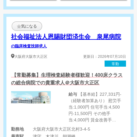
気になる
社会福祉法人恩賜財団済生会 泉尾病院
の臨床検査技師求人
大阪府
大阪市大正区
更新日：2026年07月10日
常勤
【常勤募集】生理検査経験者様歓迎！400床クラス
の総合病院での貴重求人＠大阪市大正区
給与
【基本給】227,331円-
（経験者加算あり） 慰労手
当:1,000円 住宅手当:4,500
円-11,500円 その他手
当:4,000円 賃金改善手
当:15,250円 夜勤手当:11,500
勤務地
大阪府大阪市大正区北村3-4-5
円/1回 夜勤慰労手当:1,000円
最寄駅
津守、木津川、朝潮橋