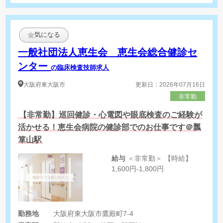
気になる
一般社団法人恵生会 恵生会総合健診セ
ンター
の臨床検査技師求人
大阪府
東大阪市
更新日：2026年07月16日
非常勤
【非常勤】巡回健診・心電図や眼底検査のご経験が
活かせる！恵生会病院の健診部でのお仕事です＠瓢
箪山駅
給与
＜非常勤＞ 【時給】
1,600円-1,800円
勤務地
大阪府東大阪市鷹殿町7-4