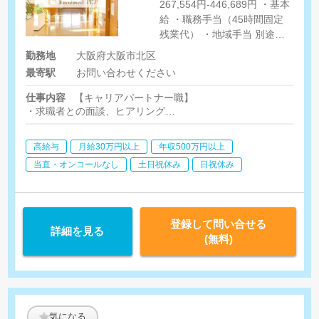
267,554円-446,689円 ・基本
給 ・職務手当（45時間固定
残業代） ・地域手当 別途：
スキルアップ手当: 150,000円
勤務地
大阪府大阪市北区
（年1回支給）
最寄駅
お問い合わせください
仕事内容
【キャリアパートナー職】
・求職者との面談、ヒアリング
・事業所へ推薦シートの送付、応募可否の確認等
・履歴書添削、面接対策
高給与
月給30万円以上
年収500万円以上
・雇用条件取り交わし
・入職前後のフォロー
当直・オンコールなし
土日祝休み
日祝休み
・過去登録者への状況確認
・配属先事業所での各施策運用等
登録して問い合せる
詳細を見る
(無料)
気になる