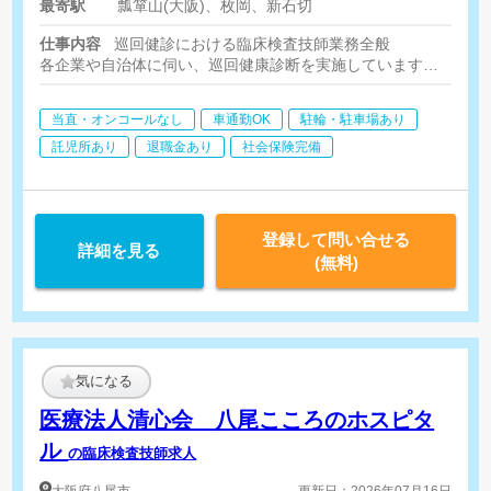
最寄駅
瓢箪山(大阪)、枚岡、新石切
仕事内容
巡回健診における臨床検査技師業務全般
各企業や自治体に伺い、巡回健康診断を実施しています
心電図・眼底・眼圧・骨密度検査
当直・オンコールなし
車通勤OK
駐輪・駐車場あり
託児所あり
退職金あり
社会保険完備
登録して問い合せる
詳細を見る
(無料)
気になる
医療法人清心会 八尾こころのホスピタ
ル
の臨床検査技師求人