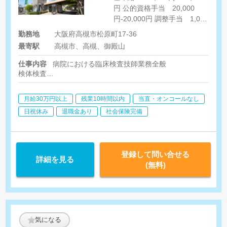
円 公的資格手当 20,000
円-20,000円 調整手当 1,000
円-20,000円 その他手当
勤務地
大阪府高槻市松原町17-36
5,000円-7,000円 [その他手当]
最寄駅
高槻市、高槻、御殿山
住宅手当（規定による） 家族
手当支給（規定による） 職員
仕事内容
病院における臨床検査技師業務全般
食補助手当（1食あたり220
検体検査
円） 診療費補助手当 ＜非常
生理機能検査（心電図・眼底・肺機能検査等）
勤＞ 【時給】1,500円-2,000
月給30万円以上
残業10時間以内
当直・オンコールなし
円
日祝休み
退職金あり
社会保険完備
登録して問い合せる
詳細を見る
(無料)
気になる