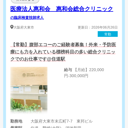
医療法人惠和会 惠和会総合クリニック
の臨床検査技師求人
大阪府
大東市
更新日：2026年06月26日
常勤
【常勤】腹部エコーのご経験者募集！外来・予防医
療にも力を入れている標榜科目の多い総合クリニッ
クでのお仕事です@住道駅
給与
【月給】220,000
円-300,000円
勤務地
大阪府大東市末広町7-7 東邦ビル