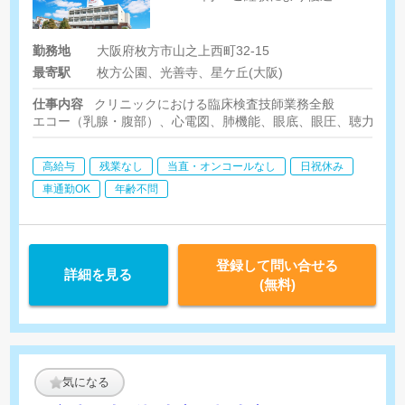
勤務地
大阪府枚方市山之上西町32-15
最寄駅
枚方公園、光善寺、星ケ丘(大阪)
仕事内容
クリニックにおける臨床検査技師業務全般
エコー（乳腺・腹部）、心電図、肺機能、眼底、眼圧、聴力、ホ
高給与
残業なし
当直・オンコールなし
日祝休み
車通勤OK
年齢不問
登録して問い合せる
詳細を見る
(無料)
気になる