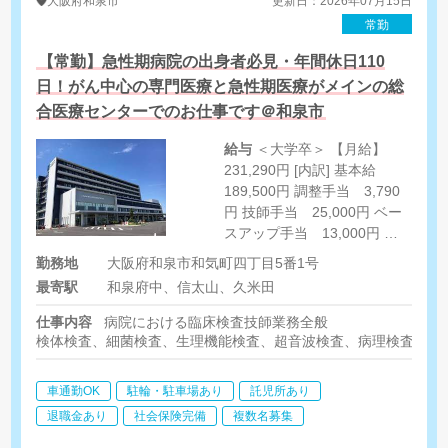
大阪府
和泉市
更新日：2026年07月15日
常勤
【常勤】急性期病院の出身者必見・年間休日110
日！がん中心の専門医療と急性期医療がメインの総
合医療センターでのお仕事です＠和泉市
給与
＜大学卒＞ 【月給】
231,290円 [内訳] 基本給
189,500円 調整手当 3,790
円 技師手当 25,000円 ベー
スアップ手当 13,000円 ＜
専門卒＞ 【月給】226,700円-
勤務地
大阪府和泉市和気町四丁目5番1号
[内訳] 基本給 185,000円 調
最寄駅
和泉府中、信太山、久米田
整手当 3,700円 技師手当
25,000円 ベースアップ手
仕事内容
病院における臨床検査技師業務全般
当 13,000円 ※上記給与に
検体検査、細菌検査、生理機能検査、超音波検査、病理検査、外
関しては新卒初任給。別途経
験加算あり [その他手当] 住宅
車通勤OK
駐輪・駐車場あり
託児所あり
手当 上限24,000円 家族手
退職金あり
社会保険完備
複数名募集
当 配偶者16,000円・子第2
子まで5,000円・その他2,000