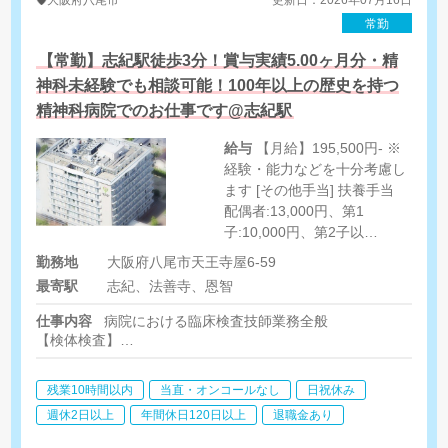
大阪府
八尾市
更新日：2026年07月16日
常勤
【常勤】志紀駅徒歩3分！賞与実績5.00ヶ月分・精
神科未経験でも相談可能！100年以上の歴史を持つ
精神科病院でのお仕事です@志紀駅
給与
【月給】195,500円- ※
経験・能力などを十分考慮し
ます [その他手当] 扶養手当
配偶者:13,000円、第1
子:10,000円、第2子以
降:7,000円 住宅手当 9,000
勤務地
大阪府八尾市天王寺屋6-59
円（世帯主）
最寄駅
志紀、法善寺、恩智
仕事内容
病院における臨床検査技師業務全般
【検体検査】
生化学、血液一般、尿一般沈渣等
【生理検査】
残業10時間以内
当直・オンコールなし
日祝休み
心電図、脳波、光トポグラフィー、SAS等
週休2日以上
年間休日120日以上
退職金あり