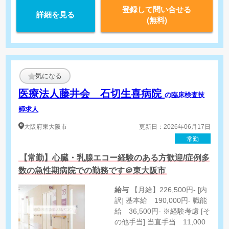
登録して問い合せる
詳細を見る
(無料)
気になる
医療法人藤井会 石切生喜病院
の臨床検査技
師求人
大阪府
東大阪市
更新日：2026年06月17日
常勤
【常勤】心臓・乳腺エコー経験のある方歓迎/症例多
数の急性期病院での勤務です＠東大阪市
給与
【月給】226,500円- [内
訳] 基本給 190,000円- 職能
給 36,500円- ※経験考慮 [そ
の他手当] 当直手当 11,000