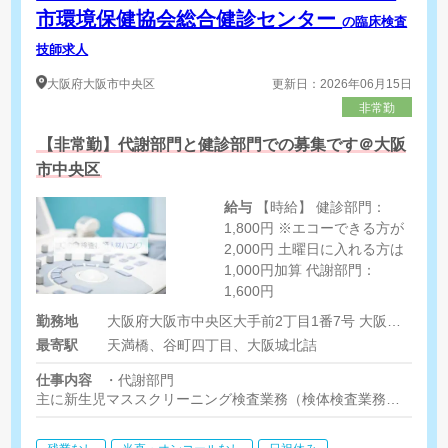
市環境保健協会総合健診センター
の臨床検査
技師求人
大阪府
大阪市中央区
更新日：2026年06月15日
非常勤
【非常勤】代謝部門と健診部門での募集です＠大阪
市中央区
給与
【時給】 健診部門：
1,800円 ※エコーできる方が
2,000円 土曜日に入れる方は
1,000円加算 代謝部門：
1,600円
勤務地
大阪府大阪市中央区大手前2丁目1番7号 大阪赤十字会館6階・7階
最寄駅
天満橋、谷町四丁目、大阪城北詰
仕事内容
・代謝部門
主に新生児マススクリーニング検査業務（検体検査業務）
検体の前処理、測定・判定、検体受付、電話対応、その他検査に