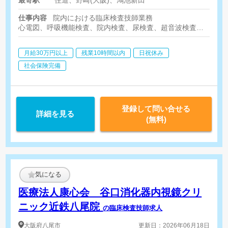
最寄駅
住道、野崎(大阪)、鴻池新田
仕事内容
院内における臨床検査技師業務
心電図、呼吸機能検査、院内検査、尿検査、超音波検査等
健診部での入力やデータ確認業務、その他書類作成や予約管理。
そのほか、クリニックに係る業務
月給30万円以上
残業10時間以内
日祝休み
社会保険完備
登録して問い合せる
詳細を見る
(無料)
気になる
医療法人康心会 谷口消化器内視鏡クリ
ニック近鉄八尾院
の臨床検査技師求人
大阪府
八尾市
更新日：2026年06月18日