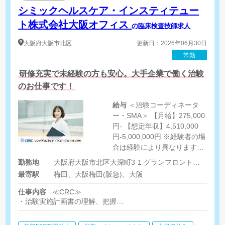
シミックヘルスケア・インスティテュー
ト株式会社大阪オフィス
の臨床検査技師求人
大阪府
大阪市北区
更新日：2026年06月30日
常勤
研修充実で未経験の方も安心。大手企業で働く治験
のお仕事です！
給与
＜治験コーディネータ
ー・SMA＞ 【月給】275,000
円- 【想定年収】4,510,000
円-5,000,000円 ※経験者の場
合は経験により異なります。
※契約社員は年収の1/12を
勤務地
大阪府大阪市北区大深町3-1 グランフロント大阪タワーB33F
月々の給与として支給しま
最寄駅
梅田、大阪梅田(阪急)、大阪
す。 ※残業代支給あり（1分
単位）
仕事内容
≪CRC≫
・治験実施計画書の理解、把握
・被験者である患者さんへ治験内容説明補助・相談対応
・治験担当医師の補助