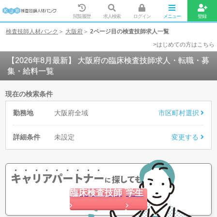
閲覧履歴
求人検索
ログイン
メニュー
登録
検査技師人材バンク
大阪府
2ページ目の検査技師求人一覧
>はじめての方はこちら
【2026年8月最新】 大阪府の臨床検査技師求人・転職・募
集・給料一覧
現在の検索条件
勤務地
大阪府全域
市区町村選択
詳細条件
未設定
変更する
キャリアパートナー
探してもらう
に
臨床検査技師
学生