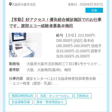
大阪府
大阪市北区
更新日：2026年07月07日
常勤
【常勤】好アクセス！優良総合健診施設でのお仕事
です。腹部エコー経験者募集＠梅田
給与
【月収】222,500円‐
280,000円 [内訳] 基本給
185,000円‐240,000円 技能手
当15,000円‐15,000円 調整手
当25,000円‐25,000円
勤務地
大阪府大阪市北区梅田三丁目1番1号サウスゲートビル17階
最寄駅
大阪、大阪梅田(阪神)、梅田
仕事内容
健診センターにおける臨床検査技師業務全般
・エコー検査（腹部・乳腺）
・生理機能検査（心電図・肺機能・眼底眼圧・聴力・その他）
・検体検査 など
残業10時間以内
当直・オンコールなし
日祝休み
社会保険完備
産休・育休実績あり