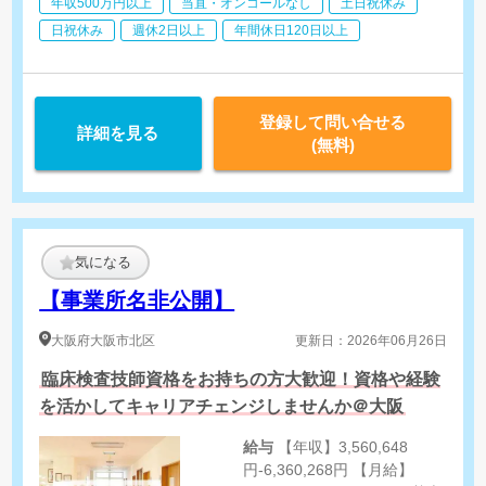
年収500万円以上
当直・オンコールなし
土日祝休み
・医療機関スタッフへの協力依頼・調整
・検査の同行、治験薬の服用や投薬スケジュールの確認
日祝休み
週休2日以上
年間休日120日以上
・治験で得られたデータの入力サポートや資料作成などの事務業
≪SMA≫
・社内や社外の関係者との交渉・相談
登録して問い合せる
詳細を見る
・院内スタッフとの調整支援
(無料)
・治験実施の可能性を確認するための調査
・治験に関する事務的業務の全体支援 等
気になる
【事業所名非公開】
大阪府
大阪市北区
更新日：2026年06月26日
臨床検査技師資格をお持ちの方大歓迎！資格や経験
を活かしてキャリアチェンジしませんか＠大阪
給与
【年収】3,560,648
円-6,360,268円 【月給】