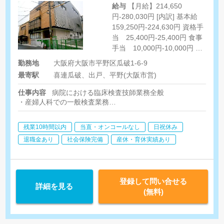
給与
【月給】214,650
円-280,030円 [内訳] 基本給
159,250円-224,630円 資格手
当 25,400円-25,400円 食事
手当 10,000円-10,000円 住
宅手当 10,000円-10,000円
勤務地
大阪府大阪市平野区瓜破1-6-9
職務手当 10,000円-10,000
最寄駅
喜連瓜破、出戸、平野(大阪市営)
円 [その他手当] 役職手当
30,000円-50,000円 皆勤手
仕事内容
病院における臨床検査技師業務全般
当 10,000円 能力給 1,000
・産婦人科での一般検査業務
円-2,000円 資格手当（超音波
血液検査
生体検査（超音波検査含む）
検査士） 10,000円
残業10時間以内
当直・オンコールなし
日祝休み
・新生児に関する検査業務など
・外来業務
退職金あり
社会保険完備
産休・育休実績あり
採血
診療補助など
登録して問い合せる
詳細を見る
(無料)