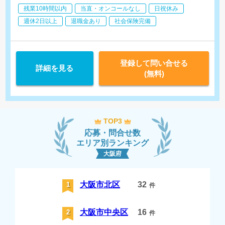
・生理検査（心電図、眼底、肺機能、ABI、PWVなど）
り（5,000円-15,000円） 社内
残業10時間以内
当直・オンコールなし
日祝休み
・検体検査（生化学、血液、尿検査など）
認定制度あり
・超音波検査（腹部、乳腺、甲状腺、頸動脈など）
週休2日以上
退職金あり
社会保険完備
※採血は看護師様が担当
登録して問い合せる
詳細を見る
(無料)
TOP3
応募・問合せ数
エリア別ランキング
大阪府
大阪市北区
32
1
件
大阪市中央区
16
2
件