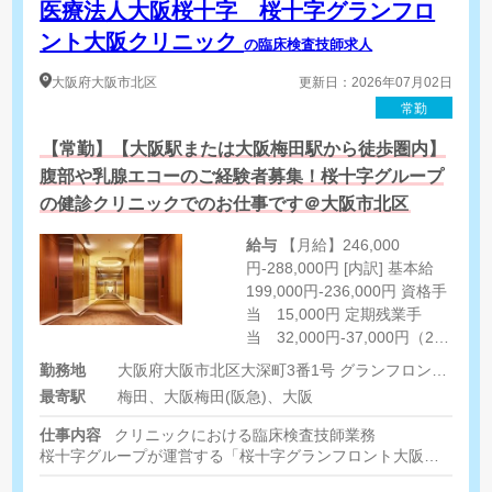
医療法人大阪桜十字 桜十字グランフロ
ント大阪クリニック
の臨床検査技師求人
大阪府
大阪市北区
更新日：2026年07月02日
常勤
【常勤】【大阪駅または大阪梅田駅から徒歩圏内】
腹部や乳腺エコーのご経験者募集！桜十字グループ
の健診クリニックでのお仕事です＠大阪市北区
給与
【月給】246,000
円-288,000円 [内訳] 基本給
199,000円‐236,000円 資格手
当 15,000円 定期残業手
当 32,000円-37,000円（20
時間まで） ※定額残業手当
勤務地
大阪府大阪市北区大深町3番1号 グランフロント大阪北館ナレッジキャピタル6階
は、時間外労働の有無に関わ
最寄駅
梅田、大阪梅田(阪急)、大阪
らず20時間分の固定残業代と
して支給。超えた場合は別途
仕事内容
クリニックにおける臨床検査技師業務
支給。 [その他手当] その他資
桜十字グループが運営する「桜十字グランフロント大阪クリニッ
格をお持ちの方は別途手当あ
人間ドック・健診の受診者様の生理検査・検体検査・超音波検査