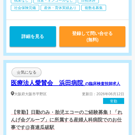
残業なし
当直・オンコールなし
日祝休み
・健診部門
健診業務（エコー、心電図、尿検査、沈査など）
社会保険完備
産休・育休実績あり
複数名募集
登録して問い合せる
詳細を見る
(無料)
気になる
医療法人愛賛会 浜田病院
の臨床検査技師求人
大阪府
大阪市平野区
更新日：2026年06月12日
常勤
【常勤】日勤のみ・胎児エコーのご経験募集！「れ
んげ会グループ」に所属する産婦人科病院でのお仕
事です@喜連瓜破駅